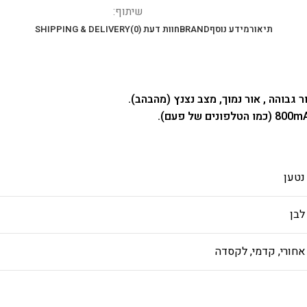
שיתוף:
תיאור
מידע נוסף
BRAND
חוות דעת (0)
SHIPPING & DELIVERY
גבוהה , אור נמוך, מצב נצנץ (מהבהב).
נטען
לבן
אחורי, קדמי, לקסדה