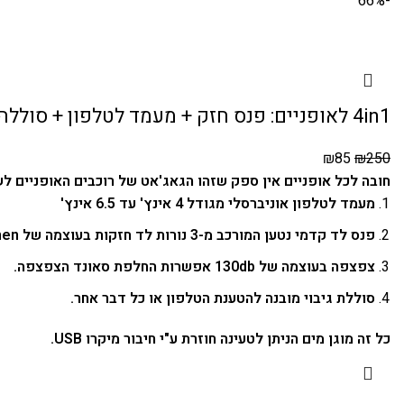
-66%
4in1 לאופניים: פנס חזק + מעמד לטלפון + סוללה ניידת + צפצפה
₪
85
₪
250
חובה לכל אופניים אין ספק שזהו הגאג'אט של רוכבים האופניים לשנת 2022: מוצר 1 הכולל בתוכו 4 מוצרי חובה לכל רוכב א
מעמד לטלפון אוניברסלי מגודל 4 אינץ' עד 6.5 אינץ'
פנס לד קדמי נטען המורכב מ-3 נורות לד חזקות בעוצמה של 400lumen.
צפצפה בעוצמה של 130db אפשרות החלפת סאונד הצפצפה.
סוללת גיבוי מובנה להטענת הטלפון או כל דבר אחר.
כל זה מוגן מים הניתן לטעינה חוזרת ע"י חיבור מיקרו USB.