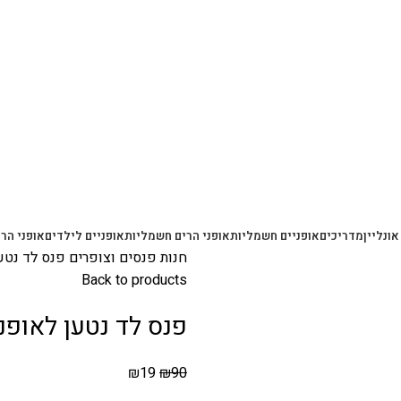
משלוחים מהירים עם UPS תוך 3-5 ימים
אונליין
מדריכים
אופניים חשמליות
אופני הרים חשמליות
אופניים לילדים
אופני הרי
חנות
פנסים וצופרים
פנס לד נטען ל
Back to products
פנס לד נטען לאופניים ע
₪
19
₪
90