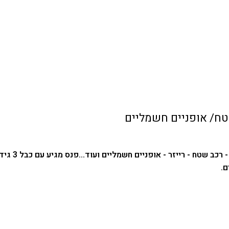
 רכב שטח - רייזר - אופניים חשמליים ועוד...
פנס מגיע עם כבל 3 גידים באורך 1 מטר : אדום - פלוס, שחור- מינוס, צהוב - ארקה.
ם.