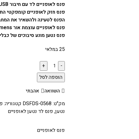
פנס לאופניים לד עם חיבור USB לטעינת הפנס.
הפנס לטעינה ולהשאיר את המחבר 
פנס לאופניים עוצמת אור 300lumens לחיצה קלה והפנס נדלק!
פנס נטען מונע סיבוכים של כבלי
25 במלאי
הוספה לסל
השוואה
אהבתי
מק"ט:
DSFDS-0568
קטגוריה:
פנ
נטען
,
פנס לד נטען לאופניים
פנס לאופניים