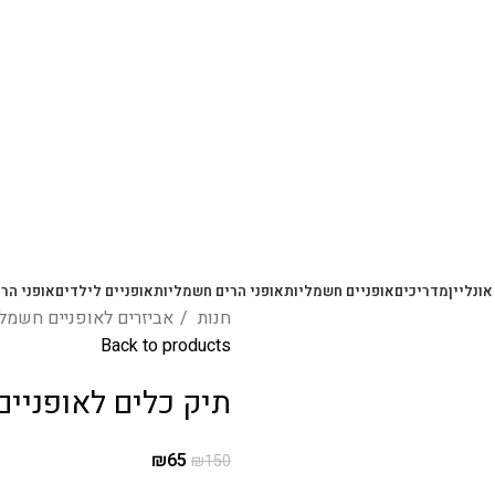
משלוחים מהירים עם UPS תוך 3-5 ימים
אונליין
מדריכים
אופניים חשמליות
אופני הרים חשמליות
אופניים לילדים
אופני הרי
חנות
אביזרים לאופניים חשמל
Back to products
תיק כלים לאופניים
₪
65
₪
150