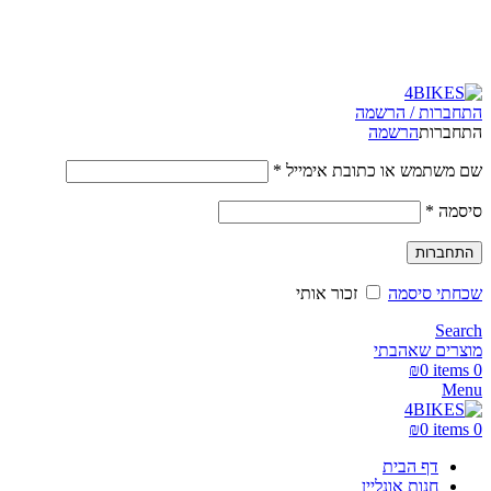
משלוחים מהירים לכל הארץ תוך 3-4 ימי עסקים.
משלוחים מהירים עם UPS תוך 3-5 ימים
התחברות / הרשמה
התחברות
הרשמה
שם משתמש או כתובת אימייל
*
סיסמה
*
התחברות
שכחתי סיסמה
זכור אותי
Search
מוצרים שאהבתי
₪
0
items
0
Menu
₪
0
items
0
דף הבית
חנות אונליין