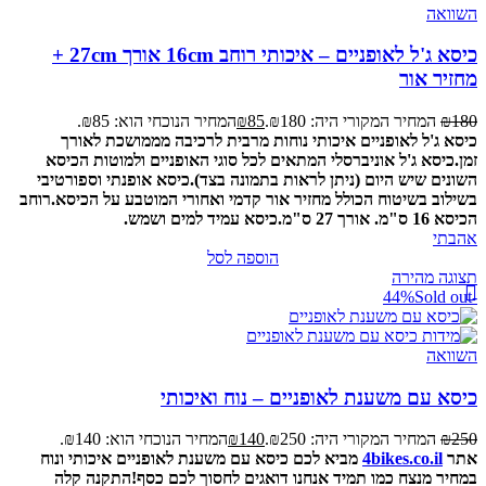
השוואה
כיסא ג'ל לאופניים – איכותי רוחב 16cm אורך 27cm +
מחזיר אור
180
₪
המחיר המקורי היה: ₪180.
85
₪
המחיר הנוכחי הוא: ₪85.
כיסא ג'ל לאופניים איכותי נוחות מרבית לרכיבה מממושכת לאורך
זמן.
כיסא ג'ל אוניברסלי המתאים לכל סוגי האופניים ולמוטות הכיסא
השונים שיש היום (ניתן לראות בתמונה בצד).
כיסא אופנתי וספורטיבי
בשילוב בשיטוח הכולל מחזיר אור קדמי ואחורי המוטבע על הכיסא.
רוחב
הכיסא 16 ס"מ. אורך 27 ס"מ.
כיסא עמיד למים ושמש.
אהבתי
הוספה לסל
תצוגה מהירה
Sold out
-44%
השוואה
כיסא עם משענת לאופניים – נוח ואיכותי
250
₪
המחיר המקורי היה: ₪250.
140
₪
המחיר הנוכחי הוא: ₪140.
אתר
4bikes.co.il
מביא לכם כיסא עם משענת לאופניים איכותי ונוח
במחיר מנצח כמו תמיד אנחנו דואגים לחסוך לכם כסף!
התקנה קלה