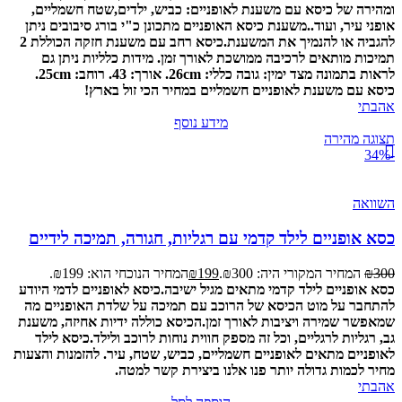
ומהירה של כיסא עם משענת לאופניים: כביש, ילדים,שטח חשמליים,
אופני עיר, ועוד..
משענת כיסא האופניים מתכונן כ"י בורג סיבובים ניתן
להגביה או להנמיך את המשענת.
כיסא רחב עם משענת חזקה הכוללת 2
תמיכות מותאים לרכיבה ממושכת לאורך זמן.
מידות כלליות ניתן גם
לראות בתמונה מצד ימין: גובה כללי: 26cm. אורך: 43. רוחב: 25cm.
כיסא עם משענת לאופניים חשמליים במחיר הכי זול בארץ!
אהבתי
מידע נוסף
תצוגה מהירה
-34%
השוואה
כסא אופניים לילד קדמי עם רגליות, חגורה, תמיכה לידיים
300
₪
המחיר המקורי היה: ₪300.
199
₪
המחיר הנוכחי הוא: ₪199.
כסא אופניים לילד קדמי מתאים מגיל ישיבה.
כיסא לאופניים לדמי היודע
להתחבר על מוט הכיסא של הרוכב עם תמיכה על שלדת האופניים מה
שמאפשר שמירה ויציבות לאורך זמן.
הכיסא כוללה ידיות אחיזה, משענת
גב, רגליות לרגליים, וכל זה מספק חווית נוחות לרוכב ולילד.
כיסא לילד
לאופניים מתאים לאופניים חשמליים, כביש, שטח, עיר.
להזמנות והצעות
מחיר לכמות גדולה יותר פנו אלנו ביצירת קשר למטה.
אהבתי