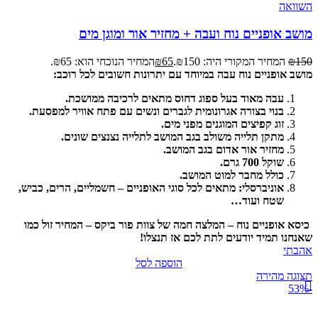
השוואה
מושב אופניים נוח ועבה + מחזיר אור ומוגן מים
150
₪
המחיר המקורי היה: ₪150.
65
₪
המחיר הנוכחי הוא: ₪65.
מושב אופניים נוח עבה במיוחד עם יתרונות חשובים לכל רוכב:
עבה מאוד בעל ספוג דחוס מתאים לרכיבה ממושכת.
בנוי בצורה אגרונומית לגברים ונשים עם פתח אוויר למפסעת.
זוג קפיצים המוגנים מפני מים.
מתקן תלייה משולב בגב המושב לתלייה נצנצים שונים.
מחזיר אור אדום בגב המושב.
שוקל 700 גרם.
כולל מחבר למוט המושב.
אוניברסלי: מתאים לכל סוגי האופניים – חשמליים, הרים, כביש,
שטח ועוד…
כיסא אופניים נוח – המלצה חמה של צוות פור ביקס – המחיר זול כמו
שאנחנו תמיד יודעים לתת לכם אז תנצלו!
אהבתי
הוספה לסל
תצוגה מהירה
-53%