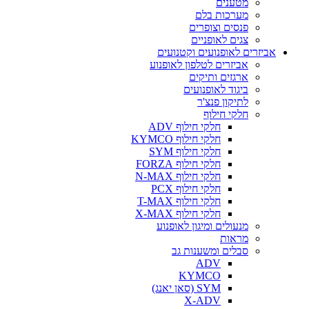
מטענים
מערכות בלם
פנסים וצופרים
צגים לאופניים
אביזרים לאופנועים וקטנועים
אביזרים לטלפון לאופנוע
ארגזים ותיקים
ביגוד לאופנועים
לתיקון פנצ'ר
חלקי חילוף
חלקי חילוף ADV
חלקי חילוף KYMCO
חלקי חילוף SYM
חלקי חילוף FORZA
חלקי חילוף N-MAX
חלקי חילוף PCX
חלקי חילוף T-MAX
חלקי חילוף X-MAX
מנעולים ומיגון לאופנוע
מראות
סבלים ומשענות גב
ADV
KYMCO
SYM (סאן יאנג)
X-ADV