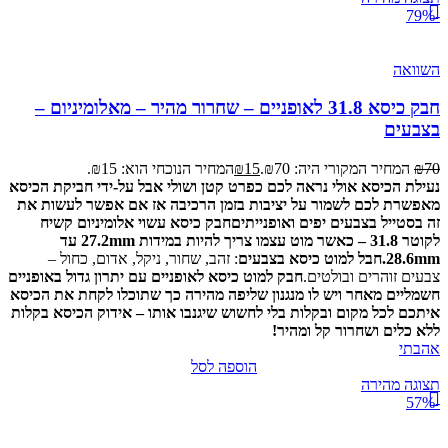
-79%
השוואה
חבק כיסא 31.8 לאופניים – שחרור מהיר – מאלומיניום –
בצבעים
70
₪
המחיר המקורי היה: ₪70.
15
₪
המחיר הנוכחי הוא: ₪15.
נעילת הכיסא אולי נראה לכם כפרט קטן ושולי אבל על-ידי חביקת הכיסא
מאפשרת לכם לשמור על יציבות בזמן הרכיבה אז אם אפשר לעשות את
זה בסטייל בצבעים יפים ואופנייתים
חבק כיסא עשוי אלומיניום קשיח
לקוטר 31.8 – כאשר מוט עצמו צריך להיות במידות 27.2mm עד
28.6mm.
חבל למוט כיסא בצבעים
: זהב, שחור, ניקל, אדום, כחול –
צבעים זוהרים ובולטים.
חבק למוט כיסא לאופניים עם יתרון גדול באופניים
חשמליים מאחר ויש לו מנגנון שליפה מהירה כך שתוכלו לקחת את הכיסא
איתכם לכל מקום ובקלות בלי לחשוש שיגנבו אותו – אידוק הכיסא בקלות
ללא כלים ושחרור קל ומהיר!
אהבתי
הוספה לסל
תצוגה מהירה
-57%