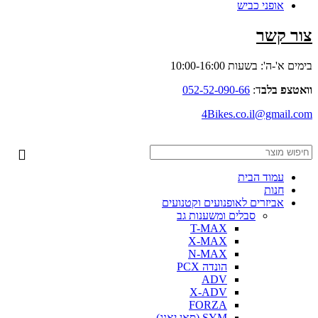
אופני כביש
צור קשר
בימים א'-ה': בשעות 10:00-16:00
וואטצפ בלב
ד:
052-52-090-66
4Bikes.co.il@gmail.com
עמוד הבית
חנות
אביזרים לאופנועים וקטנועים
סבלים ומשענות גב
T-MAX
X-MAX
N-MAX
הונדה PCX
ADV
X-ADV
FORZA
SYM (סאן יאנג)