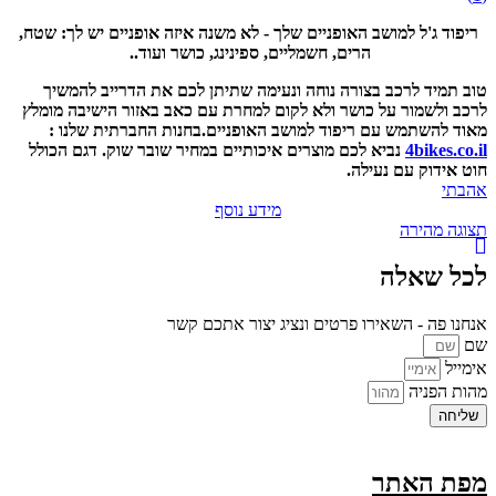
ריפוד ג'ל למושב האופניים שלך - לא משנה איזה אופניים יש לך: שטח,
הרים, חשמליים, ספינינג, כושר ועוד..
טוב תמיד לרכב בצורה נוחה ונעימה שתיתן לכם את הדרייב להמשיך
לרכב ולשמור על כושר ולא לקום למחרת עם כאב באזור הישיבה מומלץ
מאוד להשתמש עם ריפוד למושב האופניים.
בחנות החברתית שלנו :
4bikes.co.il
נביא לכם מוצרים איכותיים במחיר שובר שוק.
דגם הכולל
חוט אידוק עם נעילה.
אהבתי
מידע נוסף
תצוגה מהירה
לכל שאלה
אנחנו פה - השאירו פרטים ונציג יצור אתכם קשר
שם
אימייל
מהות הפניה
שליחה
מפת האתר