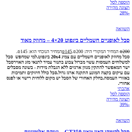
הוספה לסל
תצוגה מהירה
-28%
השוואה
סבל לאופניים חשמליים ביגפוט 20×4 – מחוזק מאוד
200
₪
המחיר המקורי היה: ₪200.
145
₪
המחיר הנוכחי הוא: ₪145.
סבל מחוזק לאופניים חשמליים עם צמיג 20x4 ביגפוט.
למי שמחפש סבל
למשלוחים העמסות עשוי מברזל צבוע בתנור עמיד לתנאי מזג האויר
סבל
ישר המאפשר להתקין מגוון ארגזים ללא הגבלת מידות - בשונה מסבלים
עם עיקום בקצה המונע התקנה ארגז גדול.
סבל כולל חיזוקים ותמיכות
באזורי העמסה.
בחלק האחורי של הסבל יש מקום ללוחית רישוי או לפנס
אחורי.
אהבתי
הוספה לסל
תצוגה מהירה
-39%
השוואה
סבל לקימקו דאון טאון GT350 – יציקת אלומיניום