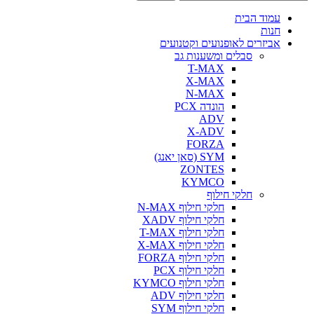
עמוד הבית
חנות
אביזרים לאופנועים וקטנועים
סבלים ומשענות גב
T-MAX
X-MAX
N-MAX
הונדה PCX
ADV
X-ADV
FORZA
SYM (סאן יאנג)
ZONTES
KYMCO
חלקי חילוף
חלקי חילוף N-MAX
חלקי חילוף XADV
חלקי חילוף T-MAX
חלקי חילוף X-MAX
חלקי חילוף FORZA
חלקי חילוף PCX
חלקי חילוף KYMCO
חלקי חילוף ADV
חלקי חילוף SYM