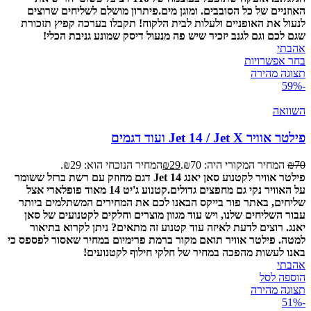
האוזניים של כל הסובבים. ומוגן מים.
פיתרון מושלם לשליחים שרוצים
לנעול את האופניים ולעלות לבית הלקוח!
תקבלו בערכה קפיץ תזכורת
שגם לכם וגם לגנב יזכיר שיש פה מנעול דיסק שמונע גניבת הכלי!
אהבתי
בחר אפשרויות
תצוגה מהירה
-59%
השוואה
פילטר אוויר Jet 14 / Jet X ועוד דגמים
70
₪
המחיר המקורי היה: ₪70.
29
₪
המחיר הנוכחי הוא: ₪29.
פילטר אוויר לקטנוע סאן יאנג Jet 14 דגם מחוזק עם רשת ברזל ששומר
על האוויר נקי גם מחפצים גדולים.
קטנוע ג'יט 14 מאוד פופלארי אצל
שליחים, באתר פור בייקס הבאנו לכם את המחירים המשתלמים ביותר
עבור השליחים שלנו, ויש עוד מגוון מוצרים וחלקים לקטנועים של סאן
יאנג.
רוצים לדעת לאיזה עוד קטנוע זה מתאים? ניתן לקרוא בתיאור
למטה.
פילטר אוויר תואם מקור ברמת פרימיום במחיר שאסור לפספס כי
באנו לעשות מהפכה במחיר של חלקי חילוף לקטנועים!
אהבתי
הוספה לסל
תצוגה מהירה
-51%