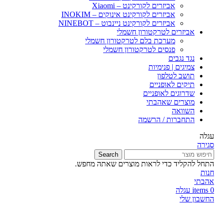
אביזרים לקורקינט – Xiaomi
אביזרים לקורקינט אינוקים – INOKIM
אביזרים לקורקינט ניינבוט – NINEBOT
אביזרים לטרקטורון חשמלי
מערכת בלם לטרקטורון חשמלי
פנסים לטרקטורון חשמלי
נגד נגבים
צמיגים | פנימיות
תושב לטלפון
תיקים לאופניים
שדרוגים לאופניים
מוצרים שאהבתי
השוואה
התחברות / הרשמה
עגלה
סגירה
Search
התחל להקליד כדי לראות מוצרים שאתה מחפש.
חנות
אהבתי
0
items
עגלה
החשבון שלי