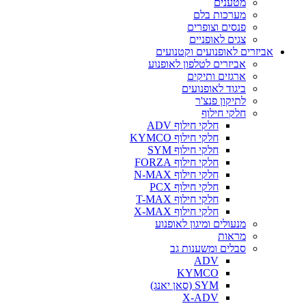
מטענים
מערכות בלם
פנסים וצופרים
צגים לאופניים
אביזרים לאופנועים וקטנועים
אביזרים לטלפון לאופנוע
ארגזים ותיקים
ביגוד לאופנועים
לתיקון פנצ'ר
חלקי חילוף
חלקי חילוף ADV
חלקי חילוף KYMCO
חלקי חילוף SYM
חלקי חילוף FORZA
חלקי חילוף N-MAX
חלקי חילוף PCX
חלקי חילוף T-MAX
חלקי חילוף X-MAX
מנעולים ומיגון לאופנוע
מראות
סבלים ומשענות גב
ADV
KYMCO
SYM (סאן יאנג)
X-ADV