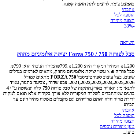
באמצע צומת לרוצים לתת האצה קטנה.
אהבתי
הוספה לסל
תצוגה מהירה
-33%
השוואה
סבל לפורזה 750 / Forza 750 יציקת אלומיניום מחוזק
1,200
₪
המחיר המקורי היה: ₪1,200.
799
₪
המחיר הנוכחי הוא: ₪799.
סבל פורזה 750 עשוי יציקת אלומיניום מחוזק, מתאים לארגזים בגדלים
שונים, בעל עיצוב ספורטיבי
סבל FORZA 750 מתאים למודל
2021,2022,2023,2024,2025,2026. צבע שחור , צביעה בתנור, עמיד
לתנאי מזג האוויר בארץ.
התקנה של סבל פורזה 750 קלה ופשוטה ע"י 4
ברגים שמתחברים לשלדה המקורית ללא צורך בקידוח אלא תואם למקור!
ירידת מחיר חדה ואתם מרוויחים וגם מקבלים משלוח מהיר חינם עד
הבית!
אהבתי
הוספה לסל
תצוגה מהירה
טען מוצרים נוספים
טוען...