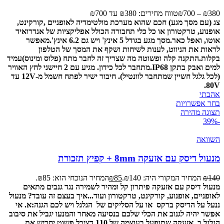
380
₪
–
700
₪
טווח מחירים: ⁦₪380⁩ עד ⁦₪700⁩
צג (עם מסך מגע) חכם שהוא מערכת מולטימדיה לאופניים ,קורקינט,
אופנוע, טרקטורון או כל כלי תחבורה הכולל אפליקציות של אנדרואיד
אוטו, ואפל כאר.
מסך מגע בגודל 5 אינץ' ויש גם 6.2 אינץ'.
מאפשר
לראות את הניווט, לענות לשיחות ושקף את המסך של הטלפון
בקלות.
התקנה קלה ופשוטה מה שצריך זה לחבר מתח (פלוס ומינוס)
עמיד
למים ואבק בתקן IP68.
מתחבר לכל כידון. מגיע עם 2 חיישני לחץ האוויר
(לכל גלגל חשיין שמתחבר לוונטיל).
חיבור ישיר לפתח חשמל מ-12V עד
80V.
אהבתי
בחר אפשרויות
תצוגה מהירה
-39%
השוואה
מנעול דיסק עם אזעקה 8mm + קפיץ תזכורת
140
₪
המחיר המקורי היה: ₪140.
85
₪
המחיר הנוכחי הוא: ₪85.
מנעול דיסק עם אזעקה פיתרון קל ומהיר לשמירה נגד גנבים מתאים
לאופניים, אופנוע, קורקינט, טרקטורון ועוד...
איך בעצם זה עובד? מנעול
ננעל על הדיסק ברקס או על הסליקים של הגלגל ויש לכם הגנה:
א. אי
אפשר יהיה לגנוב את הכלי שלכם בנסיעה מאחר והמנעו יגביל את סיבוב
הגלגל.
ב. אזעקה שתופעל בעוצמה של 110 דציבל פשוט יחריש את