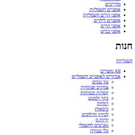
מדריכים
אופניים חשמליות
אופני הרים חשמליות
אופניים לילדים
אופני הרים
אופני כביש
חנות
קטגוריות
All
מוצרים
אביזרים לאופניים חשמליים
נגד נגבים
צמיגים ופנימיות
קסדות ובטיחות
בקר ולמנוע
רגליות
כיסאות
לכידון והילוכים
ידיות גז
גאג'טים לחשמלי
כלי עבודה