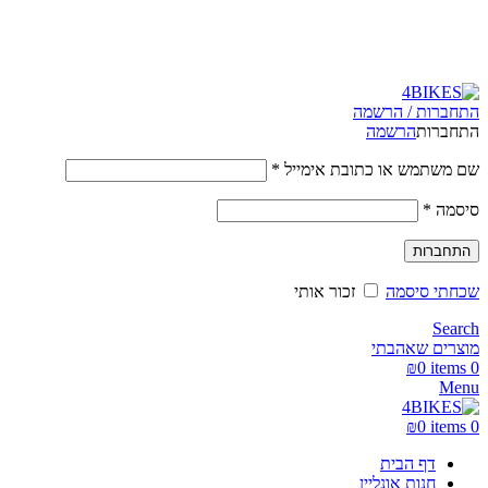
משלוחים מהירים לכל הארץ תוך 3-4 ימי עסקים.
משלוחים מהירים עם UPS תוך 3-5 ימים
התחברות / הרשמה
התחברות
הרשמה
שם משתמש או כתובת אימייל
*
סיסמה
*
התחברות
שכחתי סיסמה
זכור אותי
Search
מוצרים שאהבתי
₪
0
items
0
Menu
₪
0
items
0
דף הבית
חנות אונליין