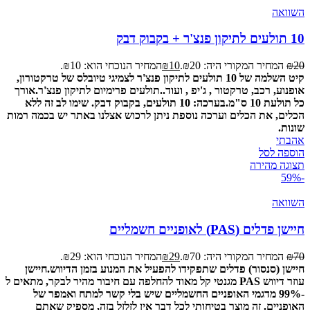
השוואה
10 תולעים לתיקון פנצ'ר + בקבוק דבק
20
₪
המחיר המקורי היה: ₪20.
10
₪
המחיר הנוכחי הוא: ₪10.
קיט השלמה של 10 תולעים לתיקון פנצ'ר לצמיגי טיובלס של טרקטורון,
אופנוע, רכב, טרקטור , ג'יפ , ועוד..
תולעים פרימיום לתיקון פנצ'ר.
אורך
כל תולעת 10 ס"מ.
בערכה: 10 תולעים, בקבוק דבק. שימו לב זה ללא
הכלים, את הכלים וערכה נוספת ניתן לרכוש אצלנו באתר יש בכמה רמות
שונות.
אהבתי
הוספה לסל
תצוגה מהירה
-59%
השוואה
חיישן פדלים (PAS) לאופניים חשמליים
70
₪
המחיר המקורי היה: ₪70.
29
₪
המחיר הנוכחי הוא: ₪29.
חיישן (סנסור) פדלים שתפקידו להפעיל את המנוע בזמן הדיווש.
חיישן
עוזר דיווש PAS מגנטי קל מאוד להחלפה עם חיבור מהיר לבקר, מתאים ל
-99% מדגמי האופניים החשמליים שיש בלי קשר למתח ואמפר של
האופניים.
זה מוצר בטיחותי לכל דבר אין לזלזל בזה, מספיק שאתם