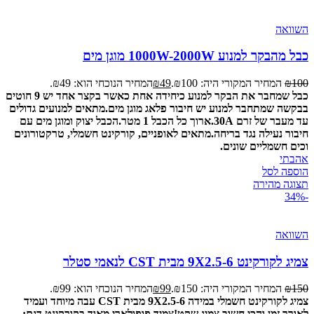
השוואה
כבל מהבקר למנוע 1000W-2000W מוגן מים
100
₪
המחיר המקורי היה: ₪100.
49
₪
המחיר הנוכחי הוא: ₪49.
כבל שמחבר את הבקר למנוע כיחידה אחת כאשר בקצר אחד יש 9 חוטים
בבקשה שמתחבר למנוע יש חיבור פלאג מוגן מים.
מתאים למנועים גדולים
עד מעבר של זרם 30A.
ארוך כל הכבל 1 מטר.
הכבל יצוק ומוגן מים עם
חיבור נעילה נגד בריחה.
מתאים לאופניים, קורקינט חשמלי, טרקטורונים
וכים חשמליים שונים.
אהבתי
הוספה לסל
תצוגה מהירה
-34%
השוואה
צמיג לקורקינט 9X2.5-6 מבית CST לנאמי סטלר
150
₪
המחיר המקורי היה: ₪150.
99
₪
המחיר הנוכחי הוא: ₪99.
צמיג לקורקינט חשמלי במידה 9X2.5-6 מבית CST עבה מיוחד ועמיד
לאורך זמן והכי חשוב צמיג שקט!
צמיד פופולארי מאוד בקורקינט דגם: