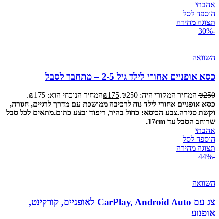
אהבתי
הוספה לסל
תצוגה מהירה
-30%
השוואה
כסא אופניים אחורי לילד גיל 2-5 – מתחבר לסבל
250
₪
המחיר המקורי היה: ₪250.
175
₪
המחיר הנוכחי הוא: ₪175.
כסא אופניים אחורי לילד נוח לרכיבה ממושכת עם מדרך לרגיים, חגורה,
וקשת סגירה.
צבע הכיסא: כחול בהיר, ריפוד ובצע כתום.
מתאים לכל סבל
שרוחב הסבל עד 17cm.
אהבתי
הוספה לסל
תצוגה מהירה
-44%
השוואה
צג עם CarPlay, Android Auto לאופניים, קורקינט,
אופנוע