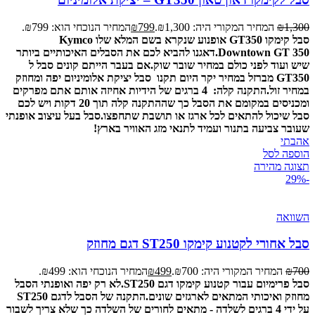
1,300
₪
המחיר המקורי היה: ₪1,300.
799
₪
המחיר הנוכחי הוא: ₪799.
סבל קימקו GT350 אופנוע שנקרא בשם המלא שלו Kymco
Downtown GT 350.
דאגנו להביא לכם את הסבלים האיכותיים ביותר
שיש ועוד לפני כולם במחיר שובר שוק.
אם בעבר הייתם קונים סבל ל
GT350 מברזל במחיר יקר היום תקנו סבל יציקת אלומיניום יפה ומחוזק
במחיר זול.
התקנה קלה: 4 ברגים של הידיות אחיזה אותם אתם מפרקים
ומכניסים במקומם את הסבל כך שההתקנה קלה תוך 20 דקות ויש לכם
סבל שיכול להתאים לכל ארגז או תושבת שתחפצו.
סבל בעל עיצוב אופנתי
שעובר צביעה בתנור ועמיד לתנאי מזג האוויר בארץ!
אהבתי
הוספה לסל
תצוגה מהירה
-29%
השוואה
סבל אחורי לקטנוע קימקו ST250 דגם מחוזק
700
₪
המחיר המקורי היה: ₪700.
499
₪
המחיר הנוכחי הוא: ₪499.
סבל פרימיום עבור קטנוע קימקו דגם ST250.
לא רק יפה ואופנתי הסבל
מחוזק ואיכותי המתאים לארגזים שונים.
התקנה של הסבל לדגם ST250
על ידי 4 ברגים לשלדה - מתאים לחורים של השלדה כך שלא צריך לשבור