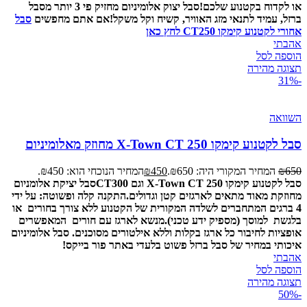
או לקדוח בקטנוע שלכם!
סבל יצוק אלומיניום מחזיק פי 3 יותר מסבל
ברזל, עמיד לתנאי מזג האוויר, קשיח וקל משקל!
אם אתם מחפשים
סבל
אחורי לקטנוע קימקו CT250 לחץ כאן
אהבתי
הוספה לסל
תצוגה מהירה
-31%
השוואה
סבל לקטנוע קימקו X-Town CT 250 מחוזק מאלומיניום
650
₪
המחיר המקורי היה: ₪650.
450
₪
המחיר הנוכחי הוא: ₪450.
סבל לקטנוע קימקו X-Town CT 250 וגם CT300
סבל יציקת אלומניום
מחוזקת מאוד מתאים לארגזים קטן וגדולים.
התקנה קלה ופשוטה: על ידי
4 ברגים המתחברים לשלדה המקורית של הקטנוע ללא צורך בחורים או
בלגשת למוסך (מספיק ידע טכני).
מנשא לארגז עם חורים המאפשרים
אופציות לחיבור כל ארגז בקלות וללא אילטורים מסוכנים.
סבל אלומיניום
איכותי במחיר של סבל ברזל פשוט בלעדי באתר פור בייקס!
אהבתי
הוספה לסל
תצוגה מהירה
-50%