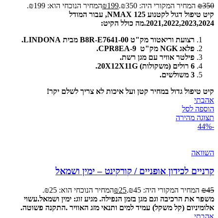
350
₪
המחיר המקורי היה: ₪350.
199
₪
המחיר הנוכחי הוא: ₪199.
קיט טיפול דגול לקטנוע NMAX 125, עבור המודל
2021,2022,2023,2024.
מה כולל הקיט:
רצועת וריאטור מק"ט B8R-E7641-00 מבית LINDONA.
פלאג NGK מק"ט CPR8EA-9.
פילטר אוויר עם מגן רשת.
6 רולים (משקולות) 20X12X11G.
3 משולשים.
קיט טיפול גדול במחיר קטן ועל איכות לא צריך לשלם יקר!
אהבתי
הוספה לסל
תצוגה מהירה
-44%
השוואה
קרניים לכידון אופניים / קורקינט – ימין ושמאל
45
₪
המחיר המקורי היה: ₪45.
25
₪
המחיר הנוכחי הוא: ₪25.
משפר את הרכיבה וגם מגן בזמן הנפילה.
מגיע זוג: ימין ושמאל.
עשוי
אלומיניום (קל משקל) עמיד למים ותנאי מזג האוויר .
התקנה פשוטה.
אהבתי