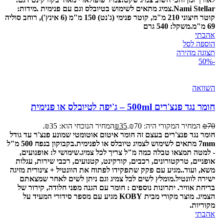
Nami Stellar.
צמיג מתאים לשימוש בטיובלס וגם עם פנימית .
מידות:
קוטר חיצוני 210 מ"מ, קוטר פנימי (ג'נט) 150 מ"מ (6 אינץ'), רוחב סוליה
69 מ"מ.
משקל: 540 גרם
אהבתי
הוספה לסל
תצוגה מהירה
-50%
השוואה
חומר נגד פנצ'רים 500ml – ג'יפה לטיובלס או פנימית
70
₪
המחיר המקורי היה: ₪70.
35
₪
המחיר הנוכחי הוא: ₪35.
חומר נגד פנצ'רים בעצם זה חומר איטום אוטומטי שמונע פנצ'ר עד גודל
7mm מתאים לשימוש לצמיג טיובלס או לפנימית.
בקבוקון בנפח 500 מ"ל
- למטה תמצאו טבלה כמה מ"ל צריך לכל צמיג.
שימושי ל: אופנועים,
אופניים, טרקטורונים, רכבים, קורקינט, קטנועים, רכבי שירות, עגלות
משא, ועוד..
מגיע עם פקק שתפקידו לפתוח את הוונטיל + צינורית מזיגה
ישירה לוונטיל.
מומלץ לשים לכל צמיג וגם ניתן לשים לאחר שמצאתם
בריחת אוויר.
יתרונות נוספים : חומר עם הגנה מפני חלודה, קירור של
הצמיג.
מוצר מקורי מבית KOBY מגיע עם מספר סידורי המעיד על
מקוריות.
אהבתי