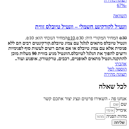
תצוגה מהירה
-67%
השוואה
וונטיל לקורקינט חשמלי – וונטיל טיובלס זווית
30
₪
המחיר המקורי היה: ₪30.
10
₪
המחיר הנוכחי הוא: ₪10.
וונטיל טיובלס מתאים לגלגל עם צמיג טיובלס.
קורקינטים רבים הם ללא
פנימית אלא עם צמיג טיובלס או אם אתם רוצים לעשות סוף לפנימיות
ורוצים להפוך את הגלגל לטיובלס.
הוונטיל מגיע בזווית 90 מעלות מוכן
להתקנה.
וונטיל מתאים לאופניים, רכבים, טרקטורון, אופנוע ועוד..
אהבתי
הוספה לסל
תצוגה מהירה
לכל שאלה
אנחנו פה - השאירו פרטים ונציג יצור אתכם קשר
שם
אימייל
מהות הפניה
שליחה