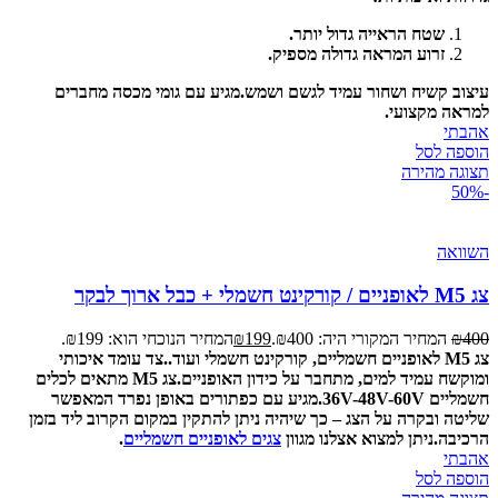
שטח הראייה גדול יותר.
זרוע המראה גדולה מספיק.
עיצוב קשיח ושחור עמיד לגשם ושמש.
מגיע עם גומי מכסה מחברים
למראה מקצועי.
אהבתי
הוספה לסל
תצוגה מהירה
-50%
השוואה
צג M5 לאופניים / קורקינט חשמלי + כבל ארוך לבקר
400
₪
המחיר המקורי היה: ₪400.
199
₪
המחיר הנוכחי הוא: ₪199.
צג M5 לאופניים חשמליים, קורקינט חשמלי ועוד..
צד עומד איכותי
ומוקשח עמיד למים, מתחבר על כידון האופניים.
צג M5 מתאים לכלים
חשמליים 36V-48V-60V.
מגיע עם כפתורים באופן נפרד המאפשר
שליטה ובקרה על הצג – כך שיהיה ניתן להתקין במקום הקרוב ליד בזמן
הרכיבה.
ניתן למצוא אצלנו מגוון
צגים לאופניים חשמליים
.
אהבתי
הוספה לסל