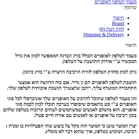
מעמד לטלפון לאופניים
שיתוף:
תיאור
Brand
חוות דעת (0)
Shipping & Delivery
תיאור
מעמד לטלפון לאופניים הכולל בורג הברגה המאפשר לכוון את גודל
המכשיר ע"י אידוק התושבת על הטלפון.
ניתן לכוון מחזיק הטלפון לזווית הרכיבה הרצויה ע"י בורג כיוונון.
תושבת לטלפון לאופניים הם זן נדיר. אם כוח הדוושה הוא אמצעי
התחבורה המועדף עליך, ייתכן שתצטרך תושבת איכותית לטלפון שלך.
זהו מעמד לטלפון שתוכל להרכיב על האופניים שלך אוניברסלי לכל סוגי
האופניים ע"י סט מתאמים שיסופרו בערכה תוכלו לכוון לכמה סוגי
אופניים. הוא מושלם לאנשים שמשתמשים לעתים קרובות בטלפון שלהם
בזמן רכיבה על אופניים או לאנשים עם אורח חיים פעיל.
יצרן המוצר טוען כי המוצר הזה מקל על ביצוע שתי הפעילויות בו זמנית :
רכיבה, ושימוש בטלפון, איך שהוא דבר לא מומלץ.