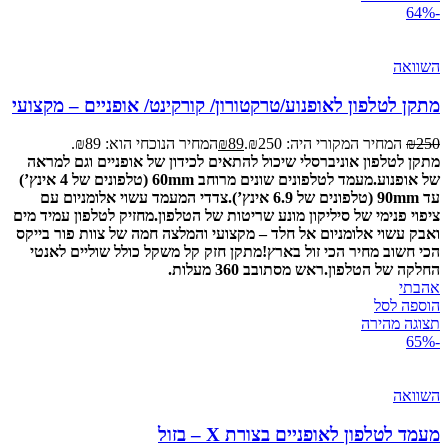
-64%
השוואה
מתקן לטלפון לאופנוע/טרקטורון/ קורקינט/ אופניים – מקצועי
250
₪
המחיר המקורי היה: ₪250.
89
₪
המחיר הנוכחי הוא: ₪89.
מתקן לטלפון אוניברסלי שיכול להתאים לכידון של אופניים וגם למראה
של אופנוע.
מעמד לטלפונים שונים מרוחב 60mm (טלפונים של 4 אינץ’)
עד 90mm (טלפונים של 6.9 אינץ’).
צדדי המעמד עשוי אלומניום עם
ציפוי פנימי של סיליקון מונע שריטות של הטלפון.
מחזיק לטלפון עמיד מים
ואבק עשוי אלומניום אל חלד – מקצועי והמלצה חמה של צוות פור בייקס
הכי חשוב מחיר הכי זול בארץ!
מתקן חזק קל משקל כולל שוליים לאנטי
החלקה של הטלפון.
ראש מסתובב 360 מעלות.
אהבתי
הוספה לסל
תצוגה מהירה
-65%
השוואה
מעמד לטלפון לאופניים בצורת X – בזול