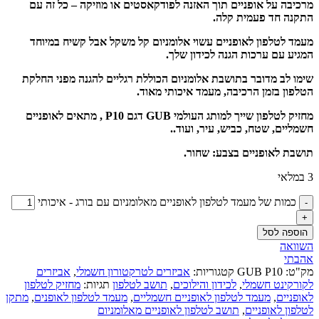
מרכיבה על אופניים תוך האזנה לפודקאסטים או מוזיקה – כל זה עם
התקנה חד פעמית קלה.
מעמד לטלפון לאופניים עשוי אלומניום קל משקל אבל קשיח במיוחד
המגיע עם ערכות הגנה לכידון שלך.
שימו לב מדובר בתושבת אלומניום הכוללת רגליים להגנה מפני החלקת
הטלפון בזמן הרכיבה, מעמד איכותי מאוד.
מחזיק לטלפון שייך למותג העולמי GUB דגם P10 , מתאים לאופניים
חשמליים, שטח, כביש, עיר, ועוד..
תושבת לאופניים בצבע: שחור.
3 במלאי
כמות של מעמד לטלפון לאופניים מאלומניום עם בורג - איכותי
הוספה לסל
השוואה
אהבתי
מק"ט:
GUB P10
קטגוריות:
אביזרים לטרקטורון חשמלי
,
אביזרים
לקורקינט חשמלי
,
לכידון והילוכים
,
תושב לטלפון
תגיות:
מחזיק לטלפון
לאופניים
,
מעמד לטלפון לאופניים חשמליים
,
מעמד לטלפון לאופנים
,
מתקן
לטלפון לאופניים
,
תושב לטלפון לאופניים מאלומניום