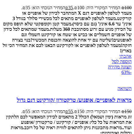
100
₪
המחיר המקורי היה: ₪100.
35
₪
המחיר הנוכחי הוא: ₪35.
מעמד לטלפון לאופניים דגם X המתחבר לכידון של אופניים או
קורקינט.
מעמד לטלפון לאופניים מתאים לכל מכשירי סלולר בגודל 3
אינץ’ עד 6.6 אינץ’ (גם עם כיסוי).
מעמד קטן וקומפקטי שלא תופס מקום
על הכידון מגיע עם זרוע מסתובבת 360 מעלות.
מעמד שמתאים לכל כידון
של אופניים חשמליים או כביש או שטח או קורקינט חשמלי וגם
לאופנועים!
שליטה עם יד אחת להוצאה והכנסת המכשיר!
בנוי בצורה
חזקה!
מעמד לטלפון לאופניים או לקורקינט הבאנו לכם את המחיר הכי זול
בארץ!
אהבתי
הוספה לסל
תצוגה מהירה
-63%
השוואה
מראות לאופניים/ אופנוע/ טרקטורון /קורקינט דגם גדול
150
₪
המחיר המקורי היה: ₪150.
55
₪
המחיר הנוכחי הוא: ₪55.
זוג מראות (ימין ושמאל) הכולל 2 מתאמים לכידון המאפשר לכם הלתקין
את המראות על כל כלי: אופניים / קורקינט / טרקטורון /אופנוע
ועוד..
מראות מתכוננות ניתן להתאים לזווית ראיה של כל רוכב.
מראות
גדולות ואיכותיות: