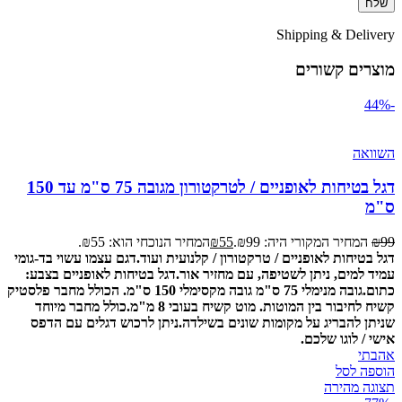
Shipping & Delivery
מוצרים קשורים
-44%
השוואה
דגל בטיחות לאופניים / לטרקטורון מגובה 75 ס"מ עד 150
ס"מ
99
₪
המחיר המקורי היה: ₪99.
55
₪
המחיר הנוכחי הוא: ₪55.
דגל בטיחות לאופניים / טרקטורון / קלנועית ועוד.
דגם עצמו עשוי בד-גומי
עמיד למים, ניתן לשטיפה, עם מחזיר אור.
דגל בטיחות לאופניים בצבע:
כתום.
גובה מנימלי 75 ס"מ גובה מקסימלי 150 ס"מ. הכולל מחבר פלסטיק
קשיח לחיבור בין המוטות.
מוט קשיח בעובי 8 מ"מ.
כולל מחבר מיוחד
שניתן להבריג על מקומות שונים בשילדה.
ניתן לרכוש דגלים עם הדפס
אישי / לוגו שלכם.
אהבתי
הוספה לסל
תצוגה מהירה