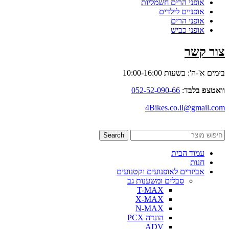
אופני הרים חשמליות
אופניים לילדים
אופני הרים
אופני כביש
צור קשר
בימים א'-ה': בשעות 10:00-16:00
וואטצפ בלב
ד:
052-52-090-66
4Bikes.co.il@gmail.com
Search
עמוד הבית
חנות
אביזרים לאופנועים וקטנועים
סבלים ומשענות גב
T-MAX
X-MAX
N-MAX
הונדה PCX
ADV