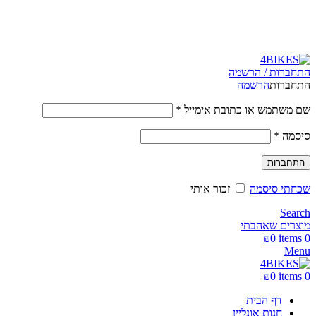
משלוחים מהירים לכל הארץ תוך 3-4 ימי עסקים.
משלוחים מהירים עם UPS תוך 3-5 ימים
התחברות / הרשמה
התחברות
הרשמה
שם משתמש או כתובת אימייל
*
סיסמה
*
התחברות
שכחתי סיסמה
זכור אותי
Search
מוצרים שאהבתי
₪
0
items
0
Menu
₪
0
items
0
דף הבית
חנות אונליין