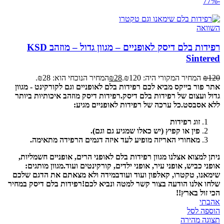
-77%
השוואה
רפידות בלם דיסק לאופניים – מגוון גדול – מוזהב KSD
Sintered
120
₪
המחיר המקורי היה: ₪120.
28
₪
המחיר הנוכחי הוא: ₪28.
אתר פור בייקס מביא לכם רפידות בלם לאופניים וגם לקורקינט - מגוון
גדול ועצום של רפידות בלם דיסק.
רפידות דיסק מוזהב איכותיות ביותר
ללא אסבסט.
כל ערכה של רפידות לאופניים מגיע:
זוג רפידות
פין או קפיץ (יש כאלו שמגיע גם וגם).
מאחורי האריזה מופיע לעד איזה דגמים הרפידה מתאימה.
ניתן למצוא אצלנו מגוון רפידות בלם לאופני הרים, אופניים חשמליות,
אופני כביש, אופני עיר, אופני ילדים, קורקינטים ועוד.
מגוון מותגים:
שימאנו, טקטרו, קאלפון ועוד ועוד
במידה ולא מצאתם את הדגם שלכם
שלחו אלנו הודעה בצור קשר למטה ונביא לכם!
רפידות בלם דיסק במחיר
הכי זול בארץ!!
אהבתי
הוספה לסל
תצוגה מהירה