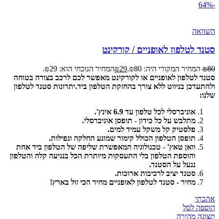
-64%
השוואה
סטנד לטלפון לאופניים / קורקינט
80
₪
המחיר המקורי היה: ₪80.
29
₪
המחיר הנוכחי הוא: ₪29.
סטנד לטלפון לאופניים או לקורקינט מאפשר לכם לרכב בצורה בטוחה
ולהתעדכן בניווט ללא צורך בהחזקת הטלפון ביד.
יתרונות סטנד לטלפון
שלנו:
אוניברסלי לכל טלפון עד 6.9 אינץ'.
מתלבש על כל כידון - תופסן אוניברסלי.
פלסטיק קל משקל עמיד למים.
תופסן הטלפון הכולל קימור שמונע החלקה ונפילות.
וואן טאץ' - טכנולוגיה המאפשרת שליפה של הטלפון ביד אחת
והוספת הטלפון בלי התעסקות מיותרת הכל בנגיעה קלה והטלפון
ננעל על הסטנד.
סטנד יציב לרכיבות ארוכות.
מחיר - סטנד לטלפון לאופניים מחיר הכי זול בארץ!
אהבתי
הוספה לסל
תצוגה מהירה