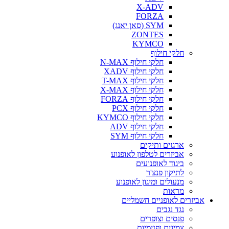
X-ADV
FORZA
SYM (סאן יאנג)
ZONTES
KYMCO
חלקי חילוף
חלקי חילוף N-MAX
חלקי חילוף XADV
חלקי חילוף T-MAX
חלקי חילוף X-MAX
חלקי חילוף FORZA
חלקי חילוף PCX
חלקי חילוף KYMCO
חלקי חילוף ADV
חלקי חילוף SYM
ארגזים ותיקים
אביזרים לטלפון לאופנוע
ביגוד לאופנועים
לתיקון פנצ'ר
מנעולים ומיגון לאופנוע
מראות
אביזרים לאופניים חשמליים
נגד נגבים
פנסים וצופרים
צמיגים ופנימיות