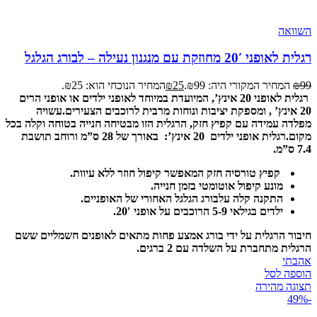
השוואה
רגלית לאופני 20′ מחוזקת עם מנגנון נעילה – לבורג הגלגל
99
₪
המחיר המקורי היה: ₪99.
25
₪
המחיר הנוכחי הוא: ₪25.
רגלית לאופני 20 אינץ’, המיועדת במיוחד לאופני ילדים או אופני הרים
20 אינץ’ , ומספקת יציבות ונוחות מרבית לרוכבים הצעירים.
עשויה
מפלדה עמידה עם קפיץ חזק, הרגלית הזו מבטיחה חנייה בטוחה וקלה בכל
מקום.
רגלית אופני ילדים 20 אינץ’: באורך של 28 ס”מ ורוחב תושבת
7.4 ס”מ.
קפיץ טורסיה חזק המאפשר קיפול חוזר ללא עיוות.
מונע קיפול אוטומטי בזמן חנייה.
התקנה קלה עלבורג הגלגל האחורי של האופניים.
ילדים בגילאי 5-9 הרוכבים על אופני 20′.
חיבור הרגלית על ידי בורג אמצע פחות מתאים לאופנים חשמליים ששם
הרגלית מתחברת על השלדה עם 2 ברגים.
אהבתי
הוספה לסל
תצוגה מהירה
-49%