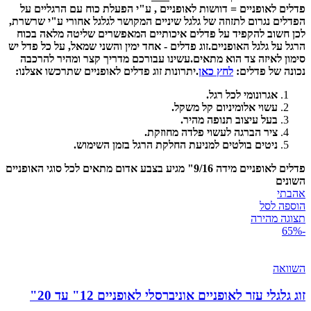
פדלים לאופניים = דוושות לאופניים , ע"י הפעלת כוח עם הרגליים על
הפדלים נגרום לתזוזה של גלגל שיניים המקושר לגלגל אחורי ע"י שרשרת,
לכן חשוב להקפיד על פדלים איכותיים המאפשרים שליטה מלאה בכוח
הרגל על גלגל האופניים.
זוג פדלים - אחד ימין והשני שמאל, על כל פדל יש
סימון לאיזה צד הוא מתאים.
עשינו עבורכם מדריך קצר ומהיר להרכבה
נכונה של פדלים:
לחץ כאן
.
יתרונות זוג פדלים לאופניים שתרכשו אצלנו:
אגרונומי לכל רגל.
עשוי אלומיניום קל משקל.
בעל עיצוב תנופה מהיר.
ציר הברגה לעשוי פלדה מחוזקת.
ניטים בולטים למניעת החלקת הרגל בזמן השימוש.
פדלים לאופניים מידה 9/16" מגיע בצבע אדום מתאים לכל סוגי האופניים
השונים
אהבתי
הוספה לסל
תצוגה מהירה
-65%
השוואה
זוג גלגלי עזר לאופניים אוניברסלי לאופניים 12" עד 20"