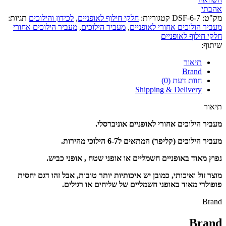
אהבתי
מק"ט:
DSF-6-7
קטגוריות:
חלקי חילוף לאופניים
,
לכידון והילוכים
תגיות:
מעביר הולוכים אחורי לאופניים
,
מעביר הילוכים
,
מעביר הילוכים אחורי
חלקי חילוף לאופניים
שיתוף:
תיאור
Brand
חוות דעת (0)
Shipping & Delivery
תיאור
מעביר הילוכים אחורי לאופניים אוניברסלי.
מעביר הילוכים (קליפר) המתאים ל6-7 הילוכי מהירות.
נפוץ מאוד באופניים חשמליים או אופני שטח , אופני כביש.
מוצר זול ואיכותי, כמובן יש איכותיות יותר טובות, אבל זהו דגם יחסית
פופולרי מאוד באופני חשמליים של שליחים או רגילים.
Brand
Brand