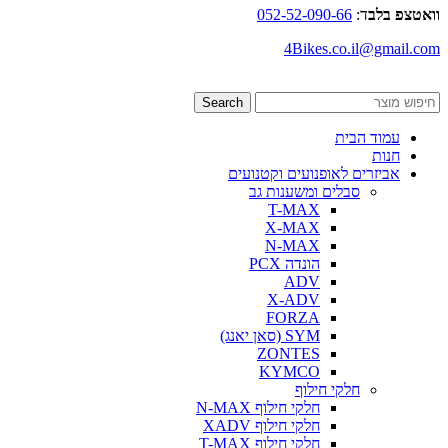
וואטצפ בלב
ד:
052-52-090-66
4Bikes.co.il@gmail.com
Search
עמוד הבית
חנות
אביזרים לאופנועים וקטנועים
סבלים ומשענות גב
T-MAX
X-MAX
N-MAX
הונדה PCX
ADV
X-ADV
FORZA
SYM (סאן יאנג)
ZONTES
KYMCO
חלקי חילוף
חלקי חילוף N-MAX
חלקי חילוף XADV
חלקי חילוף T-MAX