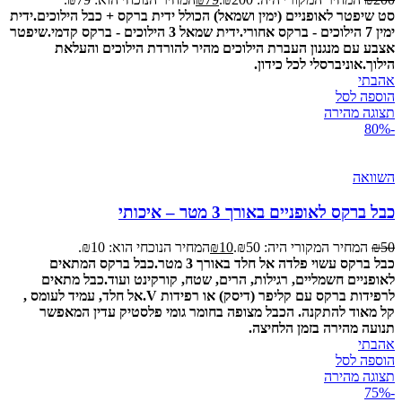
סט שיפטר לאופניים (ימין ושמאל) הכולל ידית ברקס + כבל הילוכים.
ידית
ימין 7 הילוכים - ברקס אחורי.
ידית שמאל 3 הילוכים - ברקס קדמי.
שיפטר
אצבע עם מנגנון העברת הילוכים מהיר להורדת הילוכים והעלאת
הילוך.
אוניברסלי לכל כידון.
אהבתי
הוספה לסל
תצוגה מהירה
-80%
השוואה
כבל ברקס לאופניים באורך 3 מטר – איכותי
50
₪
המחיר המקורי היה: ₪50.
10
₪
המחיר הנוכחי הוא: ₪10.
כבל ברקס עשוי פלדה אל חלד באורך 3 מטר.
כבל ברקס המתאים
לאופניים חשמליים, רגילות, הרים, שטח, קורקינט ועוד.
כבל מתאים
לרפידות ברקס עם קליפר (דיסק) או רפידות V.
אל חלד, עמיד לעומס ,
קל מאוד להתקנה.
הכבל מצופה בחומר גומי פלסטיק עדין המאפשר
תנועה מהירה בזמן הלחיצה.
אהבתי
הוספה לסל
תצוגה מהירה
-75%