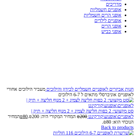
מדריכים
אופניים חשמליות
אופני הרים חשמליות
אופניים לילדים
אופני הרים
אופני כביש
-44%
Click to enlarge
חנות
אביזרים לאופניים חשמליים
לכידון והילוכים
מעביר הילוכים אחורי
לאופניים אוניברסלי מתאים ל 6-7 הילוכים
סט מקצועי: 2 כפות חליצה לצמיג + 2 מנוף חליצה + תיק |
לאופניים\אופנוע\קורקינט
200
₪
המחיר המקורי היה: ₪200.
80
₪
המחיר
הנוכחי הוא: ₪80.
Back to products