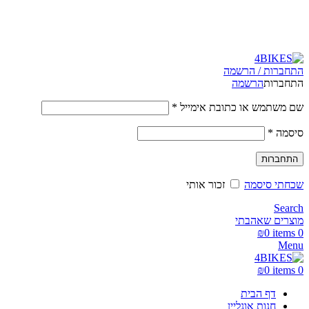
משלוחים מהירים לכל הארץ תוך 3-4 ימי עסקים.
משלוחים מהירים עם UPS תוך 3-5 ימים
התחברות / הרשמה
התחברות
הרשמה
שם משתמש או כתובת אימייל
*
סיסמה
*
התחברות
שכחתי סיסמה
זכור אותי
Search
מוצרים שאהבתי
₪
0
items
0
Menu
₪
0
items
0
דף הבית
חנות אונליין