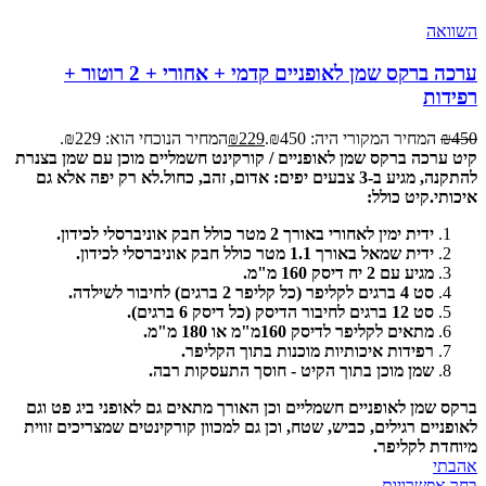
השוואה
ערכה ברקס שמן לאופניים קדמי + אחורי + 2 רוטור +
רפידות
450
₪
המחיר המקורי היה: ₪450.
229
₪
המחיר הנוכחי הוא: ₪229.
קיט ערכה ברקס שמן לאופניים / קורקינט חשמליים מוכן עם שמן בצנרת
להתקנה, מגיע ב-3 צבעים יפים: אדום, זהב, כחול.
לא רק יפה אלא גם
איכותי.
קיט כולל:
ידית ימין לאחורי באורך 2 מטר כולל חבק אוניברסלי לכידון.
ידית שמאל באורך 1.1 מטר כולל חבק אוניברסלי לכידון.
מגיע עם 2 יח דיסק 160 מ"מ.
סט 4 ברגים לקליפר (כל קליפר 2 ברגים) לחיבור לשילדה.
סט 12 ברגים לחיבור הדיסק (כל דיסק 6 ברגים).
מתאים לקליפר לדיסק 160מ"מ או 180 מ"מ.
רפידות איכותיות מוכנות בתוך הקליפר.
שמן מוכן בתוך הקיט - חוסך התעסקות רבה.
ברקס שמן לאופניים חשמליים וכן האורך מתאים גם לאופני ביג פט וגם
לאופניים רגילים, כביש, שטח, וכן גם למכוון קורקינטים שמצריכים זווית
מיוחדת לקליפר.
אהבתי
בחר אפשרויות