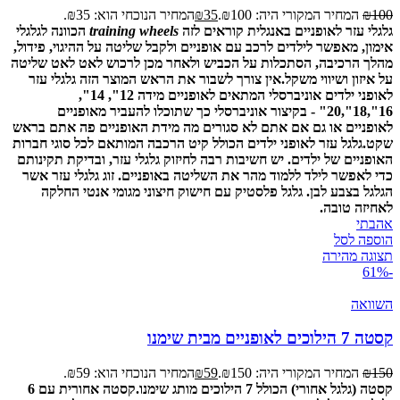
100
₪
המחיר המקורי היה: ₪100.
35
₪
המחיר הנוכחי הוא: ₪35.
גלגלי עזר לאופניים באנגלית קוראים לזה
wheels
training
הכוונה לגלגלי
אימון, מאפשר לילדים לרכב עם אופניים ולקבל שליטה על ההיגוי, פידול,
מהלך הרכיבה, הסתכלות על הכביש ולאחר מכן לרכוש לאט לאט שליטה
על איזון ושיווי משקל.
אין צורך לשבור את הראש המוצר הזה גלגלי עזר
לאופני ילדים אוניברסלי המתאים לאופניים מידה 12", 14",
16",18",20" - בקיצור אוניברסלי כך שתוכלו להעביר מאופניים
לאופניים או גם אם אתם לא סגורים מה מידת האופניים פה אתם בראש
שקט.
גלגל עזר לאופני ילדים הכולל קיט הרכבה המותאם לכל סוגי חברות
האופניים של ילדים. יש חשיבות רבה לחיזוק גלגלי עזר, ובדיקת תקינותם
כדי לאפשר לילד ללמוד מהר את השליטה באופניים.
זוג גלגלי עזר אשר
הגלגל בצבע לבן. גלגל פלסטיק עם חישוק חיצוני מגומי אנטי החלקה
לאחיזה טובה.
אהבתי
הוספה לסל
תצוגה מהירה
-61%
השוואה
קסטה 7 הילוכים לאופניים מבית שימנו
150
₪
המחיר המקורי היה: ₪150.
59
₪
המחיר הנוכחי הוא: ₪59.
קסטה (גלגל אחורי) הכולל 7 הילוכים מותג שימנו.
קסטה אחורית עם 6