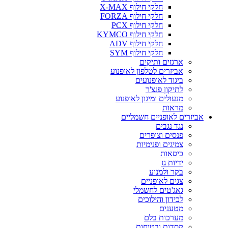
חלקי חילוף X-MAX
חלקי חילוף FORZA
חלקי חילוף PCX
חלקי חילוף KYMCO
חלקי חילוף ADV
חלקי חילוף SYM
ארגזים ותיקים
אביזרים לטלפון לאופנוע
ביגוד לאופנועים
לתיקון פנצ'ר
מנעולים ומיגון לאופנוע
מראות
אביזרים לאופניים חשמליים
נגד נגבים
פנסים וצופרים
צמיגים ופנימיות
כיסאות
ידיות גז
בקר ולמנוע
צגים לאופניים
גאג'טים לחשמלי
לכידון והילוכים
מטענים
מערכות בלם
קסדות ובטיחות