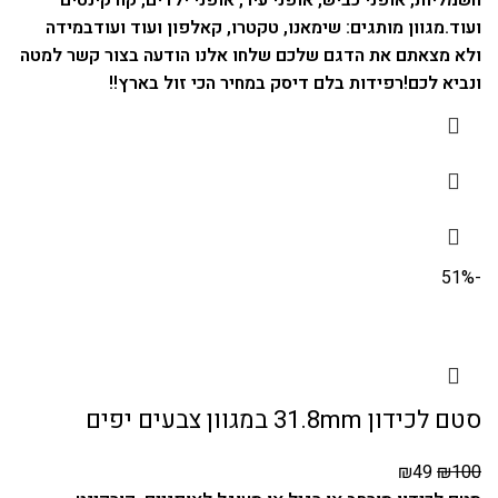
חשמליות, אופני כביש, אופני עיר, אופני ילדים, קורקינטים
ועוד.
מגוון מותגים: שימאנו, טקטרו, קאלפון ועוד ועוד
במידה
ולא מצאתם את הדגם שלכם שלחו אלנו הודעה בצור קשר למטה
ונביא לכם!
רפידות בלם דיסק במחיר הכי זול בארץ!!
-51%
סטם לכידון 31.8mm במגוון צבעים יפים
₪
49
₪
100