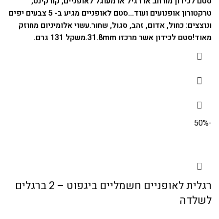
סטם לכידון מורחב או רגיל או מעוגל לאופניים, קורקינט,
טרקטורון אופנועים ועוד…
סטם לאופניים מגיע ב- 5 צבעים יפים
ונוצצים: כחול, אדום, זהב, סגול, שחור.
עשוי אלומיניום מחוזק
מאוד!
סטם לכידון אשר מרכזו 31.8mm.
משקל 131 גרם.
-50%
רגלית לאופניים חשמליים ביגפוט – 2 ברגלים
לשלדה