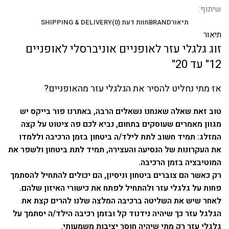
שיתוף:
תיאור
BRAND
חוות דעת (0)
SHIPPING & DELIVERY
תיאור
זוג גלגלי עזר לאופניים אוניברסלי לאופניים
12" עד 20"
אז מתי נחליט להסיר את הגלגלי עזר מהאופניים?
טוב זאת שאלה שאנחנו נשאלים הרבה, באתרנו פור בייקס יש
מגוון מאמרים שעוסקים בתחום, נביא לכם פה ציטוט על קצה
המזלג: תמיד חשוב לתת לילד/ה ביטחון בזמן הרכיבה וללמדו
את העקרונות של הנסיעה והעצירה, תמיד לתת ביטחון ולשפר את
המוטיבציה בזמן הרכיבה.
רק כאשר הם צוברים ביטחון וניסיון, הם יכולים להתחיל להסתמך
פחות על גלגלי עזר ולהתחיל לפתח את כישורי האיזון שלהם.
לאחר שיש את השליטה ברכיבה המלצה שלנו להרים קצת את
הגלגל עזר כך שיהיה נידנוד קל ובזמן רכיבה הילד/ה יסתמך על
גלגלי עזר רק מתי שיהיה חוסר יציבות משמעותי.