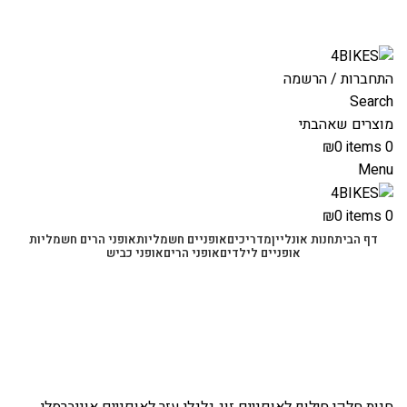
משלוחים מהירים לכל הארץ תוך 3-4 ימי עסקים.
משלוחים מהירים עם UPS תוך 3-5 ימים
התחברות / הרשמה
Search
מוצרים שאהבתי
₪
0
items
0
Menu
₪
0
items
0
דף הבית
חנות אונליין
מדריכים
אופניים חשמליות
אופני הרים חשמליות
אופניים לילדים
אופני הרים
אופני כביש
-65%
Click to enlarge
חנות
חלקי חילוף לאופניים
זוג גלגלי עזר לאופניים אוניברסלי