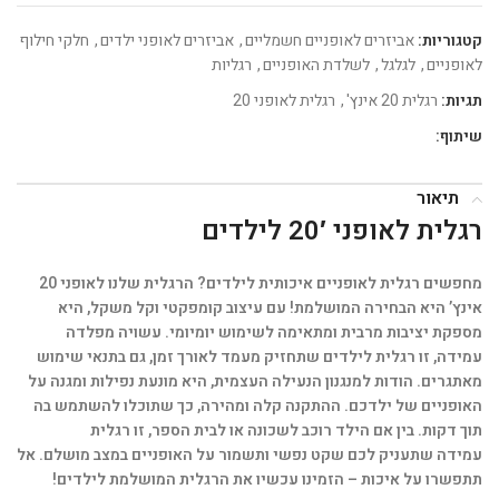
קטגוריות:
אביזרים לאופניים חשמליים
,
אביזרים לאופני ילדים
,
חלקי חילוף
לאופניים
,
לגלגל
,
לשלדת האופניים
,
רגליות
תגיות:
רגלית 20 אינץ'
,
רגלית לאופני 20
שיתוף:
תיאור
רגלית לאופני 20′ לילדים
מחפשים רגלית לאופניים איכותית לילדים? הרגלית שלנו לאופני 20
אינץ’ היא הבחירה המושלמת! עם עיצוב קומפקטי וקל משקל, היא
מספקת יציבות מרבית ומתאימה לשימוש יומיומי. עשויה מפלדה
עמידה, זו רגלית לילדים שתחזיק מעמד לאורך זמן, גם בתנאי שימוש
מאתגרים. הודות למנגנון הנעילה העצמית, היא מונעת נפילות ומגנה על
האופניים של ילדכם. ההתקנה קלה ומהירה, כך שתוכלו להשתמש בה
תוך דקות. בין אם הילד רוכב לשכונה או לבית הספר, זו רגלית
עמידה שתעניק לכם שקט נפשי ותשמור על האופניים במצב מושלם. אל
תתפשרו על איכות – הזמינו עכשיו את הרגלית המושלמת לילדים!