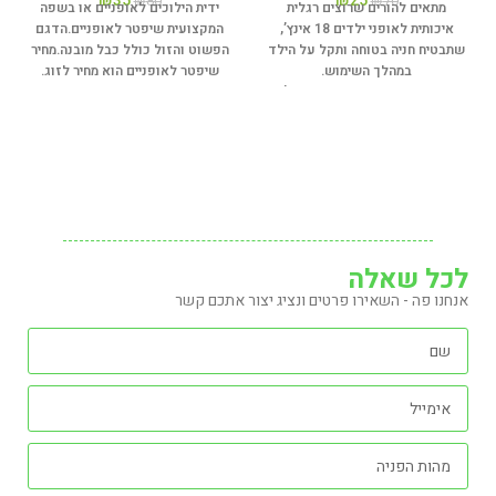
₪
35
₪
25
₪
80
₪
70
מתאים להורים שרוצים רגלית
ידית הילוכים לאופניים או בשפה
איכותית לאופני ילדים 18 אינץ’,
המקצועית שיפטר לאופניים.
הדגם
שתבטיח חניה בטוחה ותקל על הילד
הפשוט והזול כולל כבל מובנה.
מחיר
במהלך השימוש.
שיפטר לאופניים הוא מחיר לזוג.
רגלית לאופני ילדים 18 אינץ’ –
מותאמת לגודל זה
בסיס רחב ליציבות גבוהה בכל
תנאי שטח
קפיץ פנימי לקיפול קל ומהיר
חומרים עמידים לשימוש ממושך
התקנה פשוטה ומהירה
לכל שאלה
אנחנו פה - השאירו פרטים ונציג יצור אתכם קשר
אורך: 25.5 ס”מ
חומר: מתכת ופלסטיק עמיד
צבע: שחור
תכונות נוספות: קפיץ פנימי, בסיס
רחב נגד החלקה