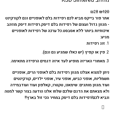
מוזהב KSD Sintered
₪
28
₪
120
אתר פור בייקס מביא לכם רפידות בלם לאופניים וגם לקורקינט
- מגוון גדול ועצום של רפידות בלם דיסק.
רפידות דיסק מוזהב
איכותיות ביותר ללא אסבסט.
כל ערכה של רפידות לאופניים
מגיע:
זוג רפידות
פין או קפיץ (יש כאלו שמגיע גם וגם).
מאחורי האריזה מופיע לעד איזה דגמים הרפידה מתאימה.
ניתן למצוא אצלנו מגוון רפידות בלם לאופני הרים, אופניים
חשמליות, אופני כביש, אופני עיר, אופני ילדים, קורקינטים
ועוד.
מגוון מותגים: שימאנו, טקטרו, קאלפון ועוד ועוד
במידה
ולא מצאתם את הדגם שלכם שלחו אלנו הודעה בצור קשר למטה
ונביא לכם!
רפידות בלם דיסק במחיר הכי זול בארץ!!