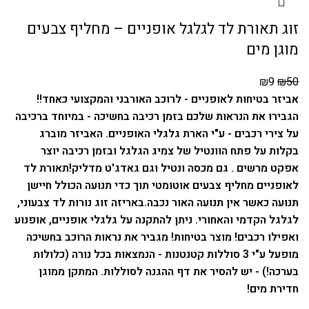
זוג תאורת לד לגלגל אופניים – מחליף צבעים
מוגן מים
₪
9
₪
50
אביזר בטיחות לאופניים - לרוכב האורבני והמקצועי כאחד!!
הגבירו את הנראות שלכם בזמן רכיבה בחשיכה - במיוחד ברכיבה
על צירי רכבים - ע"י הארת גלגלי האופניים. האביזר מוברג
בקלות על פתח הוונטיל של צמיג הגלגל ובזמן רכיבה יוצר
אפקט מרשים .
גם מכסה ונטיל וגם גאדג'ט מדליק!
תאורת לד
לאופניים מחליף צבעים אוטומטי תוך כדי תנועה הכולל חיישן
תנועה כאשר אין תנועה האור נכבה.
באריזה זוג נורות לד צבעוני,
לגלגל הקדמי והאחורי.
ניתן להתקנה על גלגלי אופניים, אופנוע
ואפילו רכבים!
מוצר בטיחות! מגביר את נראות הרוכב בחשיכה
מופעל ע"י 3 סוללות קטנטנות - הנמצאות בכל נורה (כלולות
בערכה!) - יש להסיר את דף ההגנה לסוללות.
המתקן ממוגן
חדירת מים!