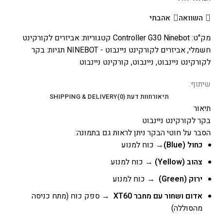
השוואה
אהבתי
מק"ט:
Controller G30 Ninebot
קטגוריות:
אביזרים לקורקינט
חשמלי
,
אביזרים לקורקינט ניינבוט - NINEBOT
תגיות:
בקר
לקורקינט ניינבוט
,
ניינבוט
,
קורקינט ניינבוט
שיתוף:
תיאור
חוות דעת (0)
SHIPPING & DELIVERY
תיאור
בקר לקורקינט ניינבוט
הסבר על חוטי הבקר ניתן לראות גם בתמונה:
כחול (Blue)
→ כוח למנוע
צהוב (Yellow)
→ כוח למנוע
ירוק (Green)
→ כוח למנוע
אדום ושחור עם מחבר XT60
→ ספק כוח (מתח כניסה
מהסוללה)