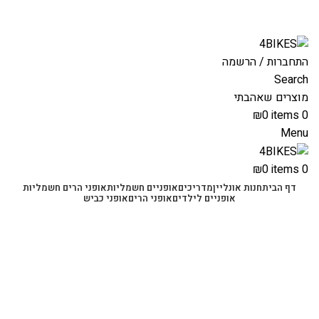
משלוחים מהירים לכל הארץ תוך 3-4 ימי עסקים.
משלוחים מהירים עם UPS תוך 3-5 ימים
התחברות / הרשמה
Search
מוצרים שאהבתי
₪
0
items
0
Menu
₪
0
items
0
דף הבית
חנות אונליין
מדריכים
אופניים חשמליות
אופני הרים חשמליות
אופניים לילדים
אופני הרים
אופני כביש
Sold out
-29%
Click to enlarge