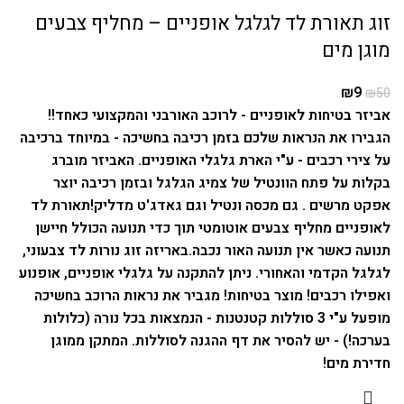
זוג תאורת לד לגלגל אופניים – מחליף צבעים
מוגן מים
₪
9
₪
50
אביזר בטיחות לאופניים - לרוכב האורבני והמקצועי כאחד!!
הגבירו את הנראות שלכם בזמן רכיבה בחשיכה - במיוחד ברכיבה
על צירי רכבים - ע"י הארת גלגלי האופניים. האביזר מוברג
בקלות על פתח הוונטיל של צמיג הגלגל ובזמן רכיבה יוצר
אפקט מרשים .
גם מכסה ונטיל וגם גאדג'ט מדליק!
תאורת לד
לאופניים מחליף צבעים אוטומטי תוך כדי תנועה הכולל חיישן
תנועה כאשר אין תנועה האור נכבה.
באריזה זוג נורות לד צבעוני,
לגלגל הקדמי והאחורי.
ניתן להתקנה על גלגלי אופניים, אופנוע
ואפילו רכבים!
מוצר בטיחות! מגביר את נראות הרוכב בחשיכה
מופעל ע"י 3 סוללות קטנטנות - הנמצאות בכל נורה (כלולות
בערכה!) - יש להסיר את דף ההגנה לסוללות.
המתקן ממוגן
חדירת מים!