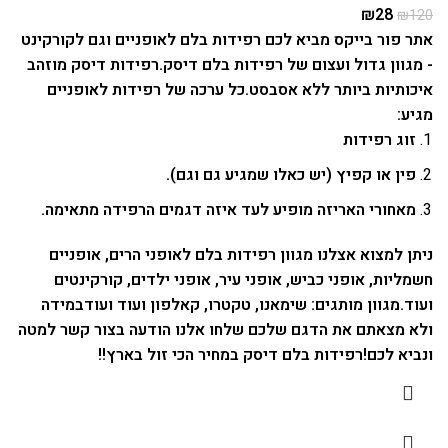
₪
28
₪
120
אתר פור בייקס מביא לכם רפידות בלם לאופניים וגם לקורקינט
- מגוון גדול ועצום של רפידות בלם דיסק.
רפידות דיסק מוזהב
איכותיות ביותר ללא אסבסט.
כל ערכה של רפידות לאופניים
מגיע:
זוג רפידות
פין או קפיץ (יש כאלו שמגיע גם וגם).
מאחורי האריזה מופיע לעד איזה דגמים הרפידה מתאימה.
ניתן למצוא אצלנו מגוון רפידות בלם לאופני הרים, אופניים
חשמליות, אופני כביש, אופני עיר, אופני ילדים, קורקינטים
ועוד.
מגוון מותגים: שימאנו, טקטרו, קאלפון ועוד ועוד
במידה
ולא מצאתם את הדגם שלכם שלחו אלנו הודעה בצור קשר למטה
ונביא לכם!
רפידות בלם דיסק במחיר הכי זול בארץ!!