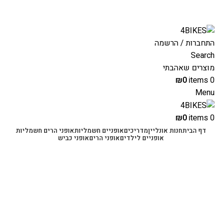
משלוחים מהירים לכל הארץ תוך 3-4 ימי עסקים.
משלוחים מהירים עם UPS תוך 3-5 ימים
התחברות / הרשמה
Search
מוצרים שאהבתי
₪
0
items
0
Menu
₪
0
items
0
דף הבית
חנות אונליין
מדריכים
אופניים חשמליות
אופני הרים חשמליות
אופניים לילדים
אופני הרים
אופני כביש
-57%
Click to enlarge