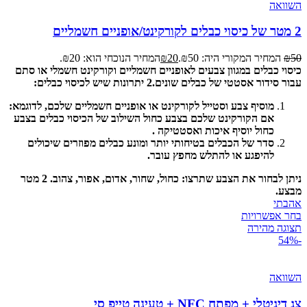
השוואה
2 מטר של כיסוי כבלים לקורקינט/אופניים חשמליים
50
₪
המחיר המקורי היה: ₪50.
20
₪
המחיר הנוכחי הוא: ₪20.
כיסוי כבלים במגוון צבעים לאופניים חשמליים וקורקינט חשמלי או סתם
עבור סידור אסטטי של כבלים שונים.
2 יתרונות שיש לכיסוי כבלים:
מוסיף צבע וסטייל לקורקינט או אופניים חשמליים שלכם, לדוגמא:
אם הקורקינט שלכם בצבע כחול השילוב של הכיסוי כבלים בצבע
כחול יוסיף איכות ואסטטיקה .
סדר של הכבלים בטיחותי יותר ומונע כבלים מפוזרים שיכולים
להיפגע או להתלש מחפץ עובר.
ניתן לבחור את הצבע שתרצו: כחול, שחור, אדום, אפור, צהוב. 2 מטר
מבצע.
אהבתי
בחר אפשרויות
תצוגה מהירה
-54%
השוואה
צג דיגיטלי + מפתח NFC + טעינה טייפ סי