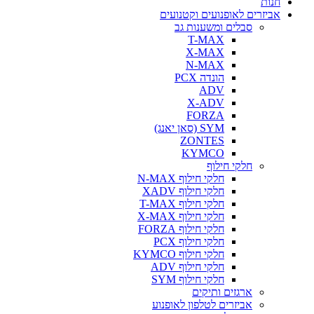
חנות
אביזרים לאופנועים וקטנועים
סבלים ומשענות גב
T-MAX
X-MAX
N-MAX
הונדה PCX
ADV
X-ADV
FORZA
SYM (סאן יאנג)
ZONTES
KYMCO
חלקי חילוף
חלקי חילוף N-MAX
חלקי חילוף XADV
חלקי חילוף T-MAX
חלקי חילוף X-MAX
חלקי חילוף FORZA
חלקי חילוף PCX
חלקי חילוף KYMCO
חלקי חילוף ADV
חלקי חילוף SYM
ארגזים ותיקים
אביזרים לטלפון לאופנוע