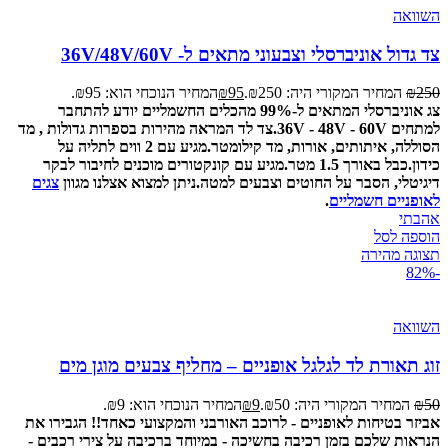
השוואה
צד גדול אוניברסלי וצבעוני מתאים ל- 36V/48V/60V
250
₪
המחיר המקורי היה: ₪250.
95
₪
המחיר הנוכחי הוא: ₪95.
צג אוניברסלי המתאים ל-99% מהכלים החשמליים יודע להתחבר
למתחים 36V - 48V - 60V.
צד לד המראה מהירות בספרות גדולות , מד
הסוללה, איתותים, אורות, מד קילומטר.
מגיע עם 2 ווים לתליה על
כידון.
כבל באורך 1.5 מטר.
מגיע עם קונקטורים מוכנים לחיבור לבקר
דיגיטלי, הסבר על החוטים וצבעים למטה.
ניתן למצוא אצלנו מגוון
צגים
לאופניים חשמליים
.
אהבתי
הוספה לסל
תצוגה מהירה
-82%
השוואה
זוג תאורת לד לגלגל אופניים – מחליף צבעים מוגן מים
50
₪
המחיר המקורי היה: ₪50.
9
₪
המחיר הנוכחי הוא: ₪9.
אביזר בטיחות לאופניים - לרוכב האורבני והמקצועי כאחד!! הגבירו את
הנראות שלכם בזמן רכיבה בחשיכה - במיוחד ברכיבה על צירי רכבים -