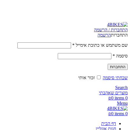
משלוחים מהירים לכל הארץ תוך 3-4 ימי עסקים.
משלוחים מהירים עם UPS תוך 3-5 ימים
התחברות / הרשמה
התחברות
הרשמה
שם משתמש או כתובת אימייל
*
סיסמה
*
התחברות
שכחתי סיסמה
זכור אותי
Search
מוצרים שאהבתי
₪
0
items
0
Menu
₪
0
items
0
דף הבית
חנות אונליין