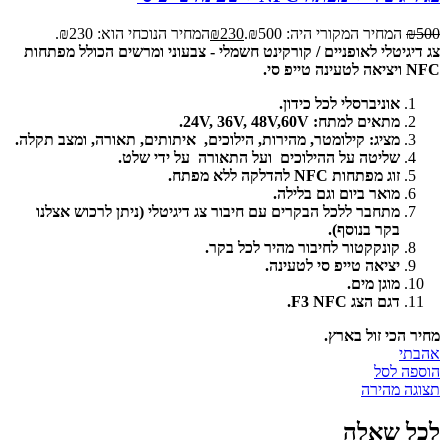
500
₪
המחיר המקורי היה: ₪500.
230
₪
המחיר הנוכחי הוא: ₪230.
צג דיגיטלי לאופניים / קורקינט חשמלי - צבעוני ומרשים הכולל מפתחות
NFC ויציאה לטעינה טייפ סי.
אוניברסלי לכל כידון.
מתאים למתח: 24V, 36V, 48V,60V.
מציג: קילומטר, מהירות, הילוכים, איתותים, תאורה, ומצב תקלה.
שליטה על ההילוכים ועל התאורה על ידי שלט.
זוג מפתחות NFC להדלקה ללא מפתח.
מואר ביום וגם בלילה.
מתחבר ללכל הבקרים עם חיבור צג דיגיטלי (ניתן לרכוש אצלנו
בקר בנוסף).
קונקקטור לחיבור מהיר לכל בקר.
יציאה טייפ סי לטעינה.
מוגן מים.
דגם הצג F3 NFC.
מחיר הכי זול בארץ.
אהבתי
הוספה לסל
תצוגה מהירה
לכל שאלה