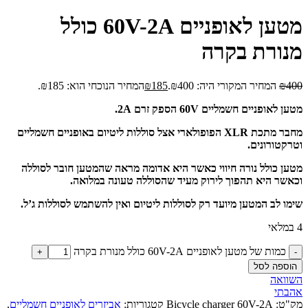
מטען לאופניים 60V-2A כולל
מנורת בקרה
400
₪
המחיר המקורי היה: ₪400.
185
₪
המחיר הנוכחי הוא: ₪185.
מטען לאופניים חשמליים 60V הספק זרם 2A.
מחבר מתכת XLR הפופולארי אצל סוללות ליטיום באופניים חשמליים
וטרקטורונים.
מטען כולל נורה חיווי כאשר היא אדומה מראה שהמטען חובר לסוללה
וכאשר היא תהפוך לירוק מעיד שהסוללה טעונה במלואה.
שימו לב המטען מיועד רק לסוללות ליטיום ואין להשתמש לסוללות ג’ל.
4 במלאי
כמות של מטען לאופניים 60V-2A כולל מנורת בקרה
הוספה לסל
השוואה
אהבתי
מק"ט:
Bicycle charger 60V-2A
קטגוריות:
אביזרים לאופניים חשמליים
,