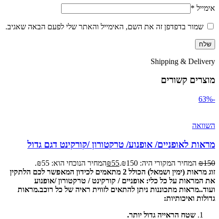
אימייל
*
שמור בדפדפן זה את השם, האימייל והאתר שלי לפעם הבאה שאגיב.
Shipping & Delivery
מוצרים קשורים
-63%
השוואה
מראות לאופניים/ אופנוע/ טרקטורון /קורקינט דגם גדול
150
₪
המחיר המקורי היה: ₪150.
55
₪
המחיר הנוכחי הוא: ₪55.
זוג מראות (ימין ושמאל) הכולל 2 מתאמים לכידון המאפשר לכם הלתקין
את המראות על כל כלי: אופניים / קורקינט / טרקטורון /אופנוע
ועוד..
מראות מתכוננות ניתן להתאים לזווית ראיה של כל רוכב.
מראות
גדולות ואיכותיות:
שטח הראייה גדול יותר.