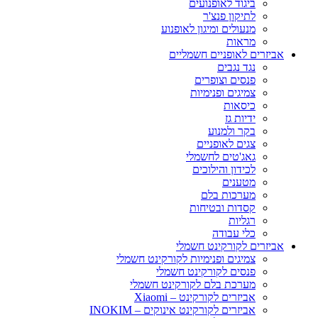
ביגוד לאופנועים
לתיקון פנצ'ר
מנעולים ומיגון לאופנוע
מראות
אביזרים לאופניים חשמליים
נגד נגבים
פנסים וצופרים
צמיגים ופנימיות
כיסאות
ידיות גז
בקר ולמנוע
צגים לאופניים
גאג'טים לחשמלי
לכידון והילוכים
מטענים
מערכות בלם
קסדות ובטיחות
רגליות
כלי עבודה
אביזרים לקורקינט חשמלי
צמיגים ופנימיות לקורקינט חשמלי
פנסים לקורקינט חשמלי
מערכת בלם לקורקינט חשמלי
אביזרים לקורקינט – Xiaomi
אביזרים לקורקינט אינוקים – INOKIM