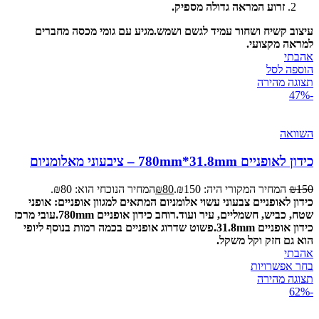
זרוע המראה גדולה מספיק.
עיצוב קשיח ושחור עמיד לגשם ושמש.
מגיע עם גומי מכסה מחברים
למראה מקצועי.
אהבתי
הוספה לסל
תצוגה מהירה
-47%
השוואה
כידון לאופניים 780mm*31.8mm – ציבעוני מאלומניום
150
₪
המחיר המקורי היה: ₪150.
80
₪
המחיר הנוכחי הוא: ₪80.
כידון לאופניים צבעוני עשוי אלומניום המתאים למגוון אופניים: אופני
שטח, כביש, חשמליים, עיר ועוד.
רוחב כידון אופניים 780mm.
עובי מרכז
כידון אופניים 31.8mm.
פשוט שדרוג אופניים בכמה רמות בנוסף ליופי
הוא גם חזק וקל משקל.
אהבתי
בחר אפשרויות
תצוגה מהירה
-62%