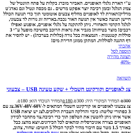
ע"י הארת גלגלי האופניים. האביזר מוברג בקלות על פתח הוונטיל של
צמיג הגלגל ובזמן רכיבה יוצר אפקט מרשים .
גם מכסה ונטיל וגם גאדג'ט
מדליק!
תאורת לד לאופניים מחליף צבעים אוטומטי תוך כדי תנועה הכולל
חיישן תנועה כאשר אין תנועה האור נכבה.
באריזה זוג נורות לד צבעוני,
לגלגל הקדמי והאחורי.
ניתן להתקנה על גלגלי אופניים, אופנוע ואפילו
רכבים!
מוצר בטיחות! מגביר את נראות הרוכב בחשיכה
מופעל ע"י 3
סוללות קטנטנות - הנמצאות בכל נורה (כלולות בערכה!) - יש להסיר את
דף ההגנה לסוללות.
המתקן ממוגן חדירת מים!
אהבתי
הוספה לסל
תצוגה מהירה
-40%
השוואה
צג לאופניים וקורקינט חשמלי + שקע טעינה USB – צבעוני
300
₪
המחיר המקורי היה: ₪300.
180
₪
המחיר הנוכחי הוא: ₪180.
צג צבעוני לאופניים או קורקינט חשמלי המתאים ל-36V-48V-60V.
צג עם
3 כפתורי שליטה: כיבוי והדלקה העברת הילוכים.
לצג יש יציאת USB
אשר איתו ניתן להטעין את הטלפון תוך כדי רכיבה.
צד מתחבר לכידון
האופניים בצורה אוניברסלית ומתאים לכל הכידונים.
יוצא מהצג כבל
באורך 1.5 מטר עם חיבור מהיר לבקר הכולל 5 חוטים: שחור, צהוב,
אדום, ירוק, כחול.
ניתן למצוא אצלנו מגוון
צגים לאופניים חשמליים
.