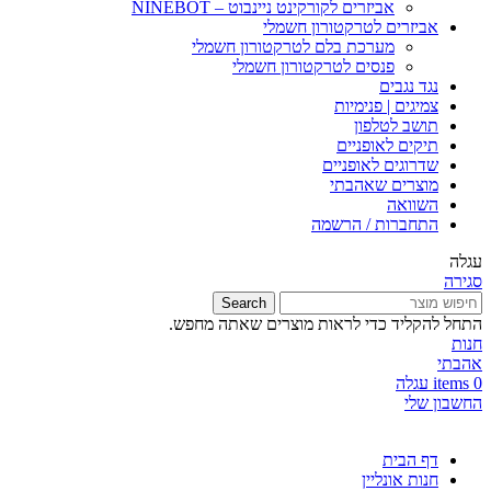
אביזרים לקורקינט ניינבוט – NINEBOT
אביזרים לטרקטורון חשמלי
מערכת בלם לטרקטורון חשמלי
פנסים לטרקטורון חשמלי
נגד נגבים
צמיגים | פנימיות
תושב לטלפון
תיקים לאופניים
שדרוגים לאופניים
מוצרים שאהבתי
השוואה
התחברות / הרשמה
עגלה
סגירה
Search
התחל להקליד כדי לראות מוצרים שאתה מחפש.
חנות
אהבתי
0
items
עגלה
החשבון שלי
דף הבית
חנות אונליין