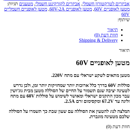
אביזרים לטרקטורון חשמלי
,
אביזרים לקורקינט חשמלי
,
מטענים
תגיות:
מטען לאופניים 60V
,
מטען לאופניים 60V-2A
,
מטען לאופניים חשמליים
60V
שיתוף:
תיאור
חוות דעת (0)
Shipping & Delivery
תיאור
מטען לאופניים 60V
מטען מתאים לשקע ישראלי עם מתח 220V.
סוללות 60V בדרך כלל ארוכות יותר שמחזיקות יותר זמן, ולכן נדרש
לטעינה יציבה שגם תשמור על החיים של הסוללה מטען מבית גוג’ושין
עבר מכון התקנים ישראלי ומאושר לשימוש על סוללות 60V עם מתח
זליגה עד 67.2V ומקסימום זרם 2.5A.
המלצה לנו: להטעין את הסוללה עם שעון שבת כך תשמרו על הסוללה
שלכם מטעינה מוגברת.
חוות דעת (0)