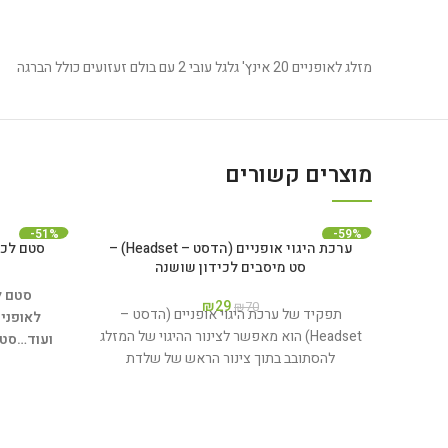
מזלג לאופניים 20 אינץ' גלגל עובי 2 עם בולם זעזועים כולל הברגה
מוצרים קשורים
-51%
-59%
ערכת היגוי אופניים (הדסט – Headset) –
סטם לכידון 31.8mm במגוו
סט מיסבים לכידון שושנה
סטם לכ
₪
29
₪
70
תפקיד של ערכת היגוי אופניים (הדסט –
לאופניי
Headset) הוא מאפשר לצינור ההיגוי של המזלג
ועוד…
להסתובב בתוך צינור הראש של שלדת
ונוצצים: 
האופניים.
אלומיניו
מתי צריך להחליף ערכת היגוי לאופניים?
מרכזו mm
כאשר יש רעשים או חריקות בעת הסיבוב של
הכידון.