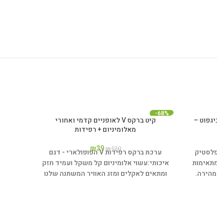
-63%
-68%
יגפוט –
קיט ברקס V לאופניים קדמי ואחורי
מאלומיניום + רפידות
₪
39
₪
120
פלסטיק
ערכת ברקס רפידות V הפופולארי - דגם
מעביר ה
מתאימות
איכותי:
עשוי אלומיניום קל משקל ועמיד חזק
של
מהירה.
ומתאים לאקלים ומזג האוויר המשתנה שלנו
באג
בארץ.
ערכה כוללת:
SHIMANO + כב
סט קדמי ואחורי.
חבק ל
מתאים ב
4 רפידות ברקס V.