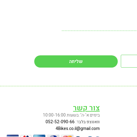
2 ממקשר כבל ברקס 60 מעלו.
2 גומיות קפיץ שחור.
4 ברגים לקיבוע הערכות לשילדת
האופניים.
קיים במלאי גם דגם עשוי ממתכת, יותר זול
שליחה
צור קשר
בימים א'-ה': בשעות 10:00-16:00
וואטצפ בלב
ד:
052-52-090-66
4Bikes.co.il@gmail.com