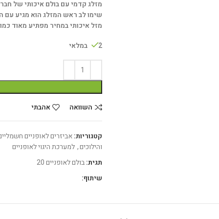
מזלג קדמי עם בולם איכותי של חברת CST המתאים לאופניים במידה 20′ על גלגל 2′ (X2
שימו לב ראש המזלג הוא מגיע עם 
מזל איכותי במחיר מפתיע מאוד כמו 
2 במלאי
השוואה
אהבתי
קטגוריות:
אביזרים לאופניים חשמליים
והילוכים
,
למערכת היגוי לאופניים
תגית:
בולם לאופניים 20
שיתוף: