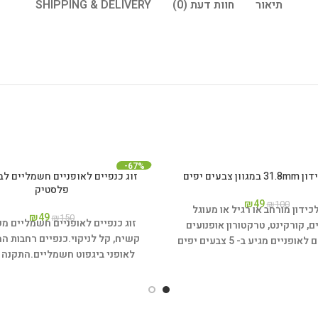
תיאור
חוות דעת (0)
SHIPPING & DELIVERY
-67%
ן צבעים יפים
זוג כנפיים לאופניים חשמליים לב
פלסטיק
₪
49
₪
100
ידון מורחב או רגיל או מעוגל
₪
49
₪
150
זוג כנפיים לאופניים חשמליים מ
ם, קורקינט, טרקטורון אופנועים
קשיח, קל לניקוי.
כנפיים רחבות ה
סטם לאופניים מגיע ב- 5 צבעים יפים
לאופני ביגפוט חשמליים.
התקנה 
כחול, אדום, זהב, סגול, שחור.
עשוי
ם מחוזק מאוד!
סטם לכידון אשר
31.8.
משקל 131 גרם.