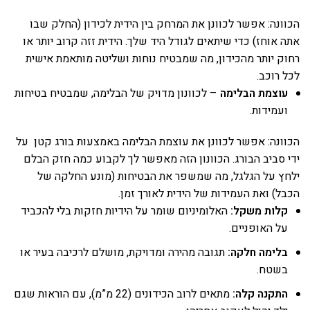
הכוונה: אפשר לכוונן את המרחק בין הידית לכידון (החלק שבו
אתה אוחז) כדי שיתאים לגודל היד שלך. הידית זזה קרוב יותר או
רחוק יותר מהכידון, מה שמבטיח נוחות ושליטה מותאמת אישית
לכל רוכב.
עוצמת הבלימה
– לכוונון מדויק של הבלימה, שמבטיח בטיחות
ועמידות.
הכוונה: אפשר לכוונן את עוצמת הבלימה באמצעות בורג קטן על
ידי סביב הבורג. הכוונון הזה מאפשר לך לקבוע כמה חזק הבלם
ילחץ על הגלגל, מה שמשפר את הבטיחות (מונע החלקה של
הכבל) ואת העמידות של הידית לאורך זמן.
קלות משקל:
האלומיניום שומר על הידיות חזקות בלי להכביד
על האופניים.
בלימה חלקה:
תגובה מהירה ומדויקת, מושלם לרכיבה בעיר או
בשטח.
התקנה קלה:
מתאים לרוב הכידונים (22 מ”מ), עם הוראות שגם