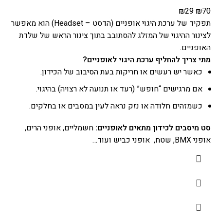
₪
29
₪
70
תפקיד של ערכת היגוי אופניים (הדסט – Headset) הוא מאפשר
לצינור ההיגוי של המזלג להסתובב בתוך צינור הראש של שלדת
האופניים.
מתי צריך להחליף ערכת היגוי לאופניים?
כאשר יש רעשים או חריקות בעת הסיבוב של הכידון.
אם מרגישים “חופש” (רעד או תנועה לא רצויה) בהיגוי.
כשמזהים חלודה או נזק נראה לעין במסבים או בחלקים.
סט מיסבים לכידון מתאים לאופניים:
חשמליים, אופני הרים,
אופני BMX, שטח, אופני כביש ועוד…