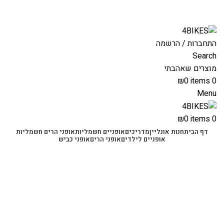
משלוחים מהירים לכל הארץ תוך 3-4 ימי עסקים.
משלוחים מהירים עם UPS תוך 3-5 ימים
התחברות / הרשמה
Search
מוצרים שאהבתי
₪
0
items
0
Menu
₪
0
items
0
דף הבית
חנות אונליין
מדריכים
אופניים חשמליות
אופני הרים חשמליות
אופניים לילדים
אופני הרים
אופני כביש
-54%
Click to enlarge