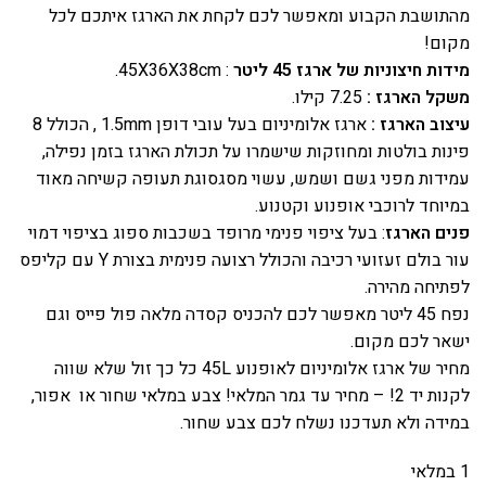
מהתושבת הקבוע ומאפשר לכם לקחת את הארגז איתכם לכל
מקום!
מידות חיצוניות של ארגז 45 ליטר
: 45X36X38cm.
משקל הארגז :
7.25 קילו.
עיצוב הארגז :
ארגז אלומיניום בעל עובי דופן 1.5mm , הכולל 8
פינות בולטות ומחוזקות שישמרו על תכולת הארגז בזמן נפילה,
עמידות מפני גשם ושמש, עשוי מסגסוגת תעופה קשיחה מאוד
במיוחד לרוכבי אופנוע וקטנוע.
פנים הארגז
: בעל ציפוי פנימי מרופד בשכבות ספוג בציפוי דמוי
עור בולם זעזועי רכיבה והכולל רצועה פנימית בצורת Y עם קליפס
לפתיחה מהירה.
נפח 45 ליטר מאפשר לכם להכניס קסדה מלאה פול פייס וגם
ישאר לכם מקום.
מחיר של ארגז אלומיניום לאופנוע 45L כל כך זול שלא שווה
לקנות יד 2! – מחיר עד גמר המלאי! צבע במלאי שחור או אפור,
במידה ולא תעדכנו נשלח לכם צבע שחור.
1 במלאי