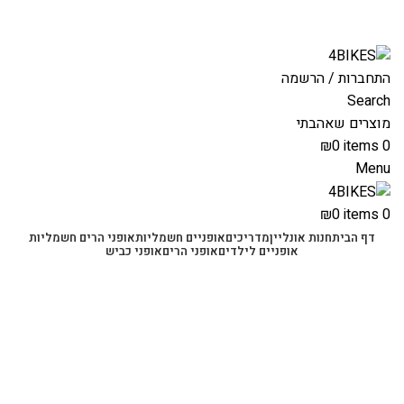
משלוחים מהירים לכל הארץ תוך 3-4 ימי עסקים.
משלוחים מהירים עם UPS תוך 3-5 ימים
התחברות / הרשמה
Search
מוצרים שאהבתי
₪
0
items
0
Menu
₪
0
items
0
דף הבית
חנות אונליין
מדריכים
אופניים חשמליות
אופני הרים חשמליות
אופניים לילדים
אופני הרים
אופני כביש
-36%