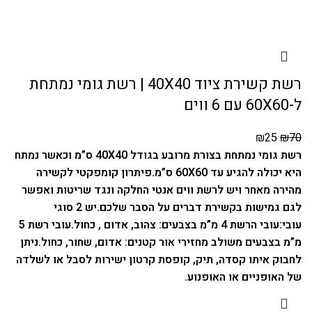
רשת קשירת ציוד 40X40 | רשת גומי נמתחת
ל-60X60 עם 6 ווים
₪
25
₪
70
רשת גומי נמתחת בצורת מרובע בגודל 40X40 ס”מ וכאשר נמתח
היא יכולה להגיע עד 60X60 ס”מ.
פיתרון קומפקטי לקשירה
מהירה מאחר ויש לרשת ווים אנטי החלקה ונגד שריטות ואפשר
לגם גמישות בקשירת דברים על הסבר שלכם.
יש 2 סוגי
עובי:
עובי הרשת 4 מ”מ בצבעים: צהוב, אדום , כחול.
עובי רשת 5
מ”מ בצבעים משולב מחזירי אור קטנים: אדום, שחור, כחול.
ניתן
לחבוק איתו קסדה, תיק, קופסת קרטון ישירות לסבל או לשלדה
של האופניים או האופנוע.