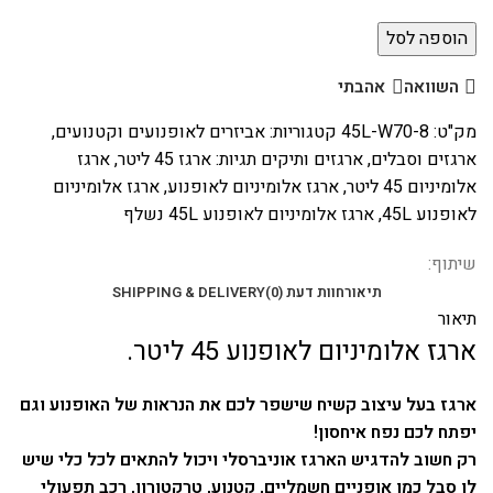
הוספה לסל
השוואה
אהבתי
מק"ט:
45L-W70-8
קטגוריות:
אביזרים לאופנועים וקטנועים
,
ארגזים וסבלים
,
ארגזים ותיקים
תגיות:
ארגז 45 ליטר
,
ארגז
אלומיניום 45 ליטר
,
ארגז אלומיניום לאופנוע
,
ארגז אלומיניום
לאופנוע 45L
,
ארגז אלומיניום לאופנוע 45L נשלף
שיתוף:
תיאור
חוות דעת (0)
SHIPPING & DELIVERY
תיאור
ארגז אלומיניום לאופנוע 45 ליטר.
ארגז בעל עיצוב קשיח שישפר לכם את הנראות של האופנוע וגם
יפתח לכם נפח איחסון!
רק חשוב להדגיש הארגז אוניברסלי ויכול להתאים לכל כלי שיש
לו סבל כמו אופניים חשמליים, קטנוע, טרקטורון, רכב תפעולי