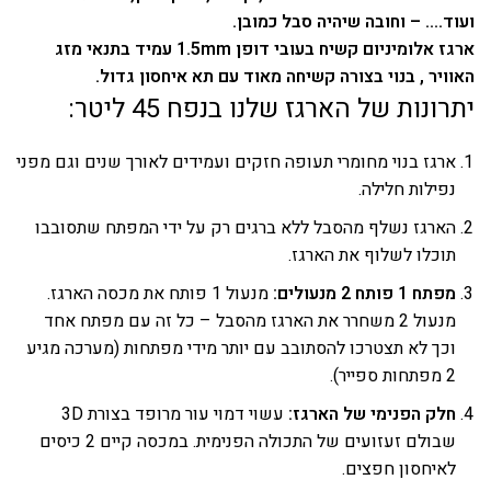
ועוד…. – וחובה שיהיה סבל כמובן.
ארגז אלומיניום קשיח בעובי דופן 1.5mm עמיד בתנאי מזג
האוויר , בנוי בצורה קשיחה מאוד עם תא איחסון גדול.
יתרונות של הארגז שלנו בנפח 45 ליטר:
ארגז בנוי מחומרי תעופה חזקים ועמידים לאורך שנים וגם מפני
נפילות חלילה.
הארגז נשלף מהסבל ללא ברגים רק על ידי המפתח שתסובבו
תוכלו לשלוף את הארגז.
מפתח 1 פותח 2 מנעולים:
מנעול 1 פותח את מכסה הארגז.
מנעול 2 משחרר את הארגז מהסבל – כל זה עם מפתח אחד
וכך לא תצטרכו להסתובב עם יותר מידי מפתחות (מערכה מגיע
2 מפתחות ספייר).
חלק הפנימי של הארגז:
עשוי דמוי עור מרופד בצורת 3D
שבולם זעזועים של התכולה הפנימית. במכסה קיים 2 כיסים
לאיחסון חפצים.