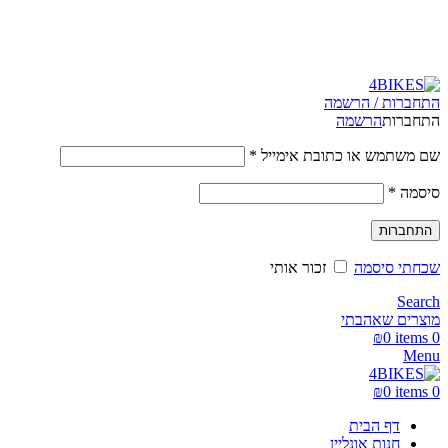
משלוחים מהירים לכל הארץ תוך 3-4 ימי עסקים.
התחברות / הרשמה
התחברות
הרשמה
שם משתמש או כתובת אימייל
*
סיסמה
*
התחברות
שכחתי סיסמה
זכור אותי
Search
מוצרים שאהבתי
₪
0
items
0
Menu
₪
0
items
0
דף הבית
חנות אונליין