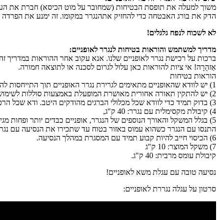
משוך למעלה את תופסת הבטיחות (שמחובר על מוט הכיסא) חברת את העג
הדק את בורג האבטחה כדי להחזיק אתהנגרר במקומו. זה ימנע את הפרדה 
לא לשכוח לנפח גלגלים!
מדריך למשתמש והוראות בטיחות לנגרר לאופניים:
ברכות על רכישת נגרר לאופניים שלנו. אנא עקוב אחר ההוראות במדריך זה ל
אַזהָרָה! אי ציות להוראות כאן עלול לגרום לסכנה או לתוצאה חמורה.
הוראות בטיחות
1) יש לוודא שהאופניים מתאימים לגרירת נגרר האופניים תוך התייחסות להוראות יצרן האופניים.
2) יש להתקין תאורה אחורית מאושרת המופעלת באמצעות סוללות לשימוש בכבישים ציבוריים.
3) בדוק תמיד כדי לוודא שכל מכלולי הברגים מהודקים היטב. ודא שכל הרכיבים החשובים כגון מוט גרירה, צימוד, מסגרת, רצועת בטיחות, צמיגים וגלגלים וכו' במצב בטוח.
4) קיבולת מקסימלית עם נגרר: 40 ק"ג,
5) בגלל המשקל והאורך הנוספים של הנגרר, אופניים כבדים יותר ופחות מגיבים. בנסיעה עם נגרר, שימו לב לעובדה שמרחק הבלימה, במיוחד בנסיעה בירידה, ומעגל הפנייה גדולים יותר מאשר ברכיבה על אופניים ללא.
התנסו עם הנגרר כשהוא עמוס באזור בטוח עד שתכירו את הנסיעה עם נגרר
6) הכיסוי חייב להיות קבוע תמיד עם המסגרת במהלך הנסיעה.
7) משקל המוצר: 10 ק"ג
קיבולת עומס מרבית: 40 ק"ג.
נסיעה טובה עם עגלת משא לאופניים!
סרטון על עגלה נגררת לאופניים: