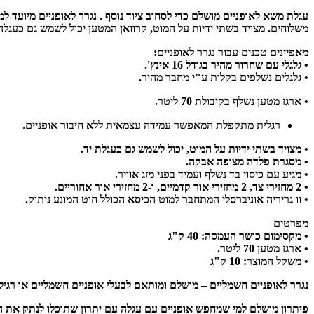
משלוחים. מצויד בשתי ידיות על המוט, קרוואן המטען יכול לשמש גם כעגלה 
מאפיינים טכנים עבור נגרר לאופניים:
• גלגלי עם שחרור מהיר בגודל 16 אינץ'.
• גלגלים נשלפים בקלות ע"י מחבר מהיר.
• ארגז מטען נשלף בקיבולת 70 ליטר.
רגלית מתקפלת המאפשר עמידה עצמאית ללא חיבור אופניים.
• מצויד בשתי ידיות על המוט, יכול לשמש גם כעגלת יד.
• מסגרת פלדה מצופה אבקה.
• מגיע עם כיסוי בד נשלף ועמיד בפני מזג אוויר.
• 2 מחזירי צד, 2 מחזירי אור קדמיים, ו-2 מחזירי אור אחוריים.
• וו גריריה אוניברסלי המתחבר למוט הכיסא הכולל חוט המונע ניתוק.
מפרטים
• מקסימום כושר העמסה: 40 ק"ג
• ארגז מטען 70 ליטר.
• משקל המוצר: 10 ק"ג
נגרר לאופניים חשמליים – מושלם ומותאם לבעלי אופניים חשמליים או רגיל
פיתרון מושלם למי שמחפש אופניים עם עגלה עם יתרון שתוכלו לנתק את הע