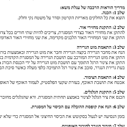
מדריך הוראות הרכבה של עגלת משא:
שלב 1: הכנה.
הוצא את כל החלקים מאריזת הקרטון וסדר על משטח נקי וחלק.
שלב 2: התקנת מחזירי אור.
להתקן את מחזירי האור בצדדי המסגרת, צריכים להיות שתי חורים בכל צדד
התקן את שני המחזירי האור הלבנים מקדימה, את שני מחזירי האור האדומים
שלב 3: התאמת מוט הגרירה
הנח את מחבר הגרירה בקצה הגרירה וחבר את מוט הגרירה ובאמצעות בורג M6 x35
התקן את מוט הגרירה המורכב עם תושבת הגרירה על המסגרת הקדמית באמצעות ה
התקן את צינור הרגל התומך עם תושבת מוט הגרירה על ידי הכנסת הבורג M6x47mm מהחור האמצעי של התושבת דרך החור העליון של צינור הרגל, הדק את הבורג עם אום.
בעת גרירת הנגרר, סובב את צינור רגל התמיכה כלפי מעלה כאשר סיכת הבי
שלב 4: התאמת הצימוד.
אבטח את תושבת האוכף, בעזרת שקעי הפלסטיק, לעמוד האוכף של האופניים שלך. כעת השתמש בבורג M8x50 מ"מ המותקן על תושבת האוכ
שלב 5: התקנת הגלגלים.
הכנס את ציר הגלגל לצינור באמצע תחתית המסגרת. ודא שהגלגלים מחוברי
שלב 6: הנח את קופסת ההובלה עם הכיסוי על המסגרת.
בזמן הנסיעה יש לנעול בסקוטש את הכיסוי החיצוני אל המסגרת כדי שלא יע
שלב 7: חיבור הנגרר לחיבור האופניים.