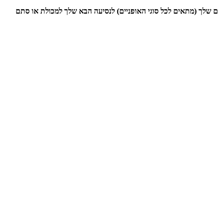
 קילו הארגז נפח 70 ליטר או לחיות מחמד. חברו אותו על האופניים שלך (מתאים לכל סוגי האופניים) לנסיעה הבא שלך למכולת או סתם