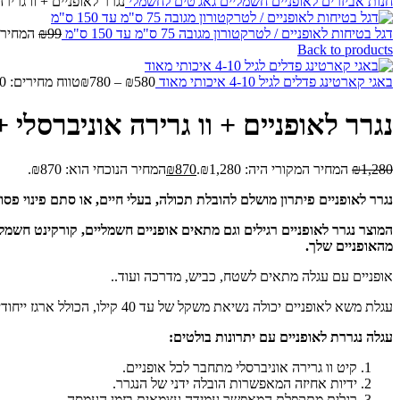
חנות
אביזרים לאופניים חשמליים
גאג'טים לחשמלי
נגרר לאופניים + וו גריר
דגל בטיחות לאופניים / לטרקטורון מגובה 75 ס"מ עד 150 ס"מ
99
₪
המחיר המ
Back to products
באגי קארטינג פדלים לגיל 4-10 איכותי מאוד
580
₪
–
780
₪
טווח מחירים: ⁦₪580⁩ עד ⁦₪780⁩
נגרר לאופניים + וו גרירה אוניברסלי +
1,280
₪
המחיר המקורי היה: ₪1,280.
870
₪
המחיר הנוכחי הוא: ₪870.
נגרר לאופניים פיתרון מושלם להובלת תכולה, בעלי חיים, או סתם פינוי פסו
המוצר נגרר לאופניים רגילים וגם מתאים אופניים חשמליים, קורקינט חשמל
מהאופניים שלך.
אופניים עם עגלה מתאים לשטח, כביש, מדרכה ועוד..
עגלת משא לאופניים יכולה נשיאת משקל של עד 40 קילו, הכולל ארגז ייחודי בנפח 70 ליטר.
עגלה נגררת לאופניים עם יתרונות בולטים:
קיט וו גרירה אוניברסלי מתחבר לכל אופניים.
ידיות אחיזה המאפשרות הובלה ידני של הנגרר.
רגלית מתקפלת המאפשר עמידה עצמאית בזמן העמסה.