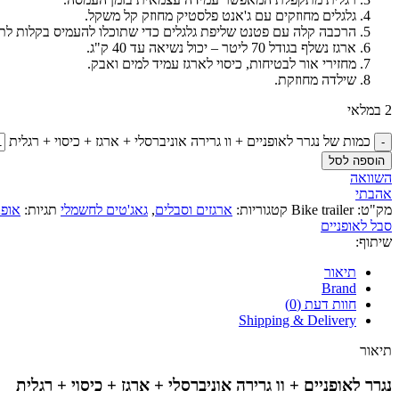
גלגלים מחוזקים עם ג'אנט פלסטיק מחוזק קל משקל.
הרכבה קלה עם פטנט שליפת גלגלים כדי שתוכלו להעמיס בקלות לתו
ארגז נשלף בגודל 70 ליטר – יכול נשיאה עד 40 ק"ג.
מחזירי אור לבטיחות, כיסוי לארגז עמיד למים ואבק.
שילדה מחוזקת.
2 במלאי
כמות של נגרר לאופניים + וו גרירה אוניברסלי + ארגז + כיסוי + רגלית
הוספה לסל
השוואה
אהבתי
מק"ט:
Bike trailer
קטגוריות:
ארגזים וסבלים
,
גאג'טים לחשמלי
תגיות:
אופנ
סבל לאופניים
שיתוף:
תיאור
Brand
חוות דעת (0)
Shipping & Delivery
תיאור
נגרר לאופניים + וו גרירה אוניברסלי + ארגז + כיסוי + רגלית