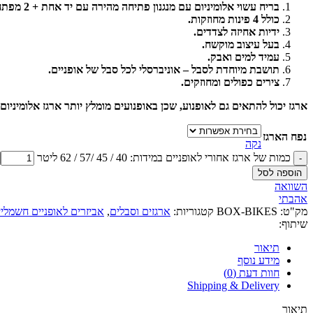
בריח עשוי אלומיניום עם מנגנון פתיחה מהירה עם יד אחת + 2 מפתחותת נעילה.
כולל 4 פינות מחוזקות.
ידיות אחיזה לצדדים.
בעל עיצוב מוקשח.
עמיד למים ואבק.
תושבת מיוחדת לסבל – אוניברסלי לכל סבל של אופניים.
צירים כפולים ומחוזקים.
ארגז יכול להתאים גם לאופנוע, שכן באופנועים מומלץ יותר ארגז אלומיניום.
נפח הארגז
נקה
כמות של ארגז אחורי לאופניים במידות: 40 / 45 /57 / 62 ליטר
הוספה לסל
השוואה
אהבתי
מק"ט:
BOX-BIKES
קטגוריות:
ארגזים וסבלים
,
אביזרים לאופניים חשמליי
שיתוף:
תיאור
מידע נוסף
חוות דעת (0)
Shipping & Delivery
תיאור