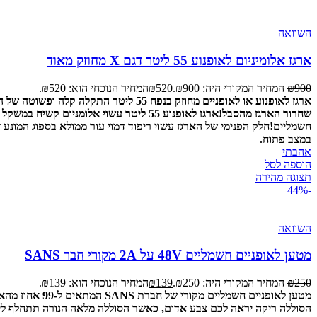
השוואה
ארגז אלומיניום לאופנוע 55 ליטר דגם X מחוזק מאוד
900
₪
המחיר המקורי היה: ₪900.
520
₪
המחיר הנוכחי הוא: ₪520.
שחרור הארגז מהסבל!
ארגז לאופנוע 55 ליטר עשוי אלומניום קשיח במשקל כולל של 9.5 קילו.
חשמליים!
חלק הפנימי של הארגז עשוי ריפוד דמוי עור ממולא בספוג המונע ז
במצב פתוח.
אהבתי
הוספה לסל
תצוגה מהירה
-44%
השוואה
מטען לאופניים חשמליים 48V על 2A מקורי חבר SANS
250
₪
המחיר המקורי היה: ₪250.
139
₪
המחיר הנוכחי הוא: ₪139.
מטען לאופניים חשמליים מקורי של חברת SANS המתאים ל-99 אחוז מהאופניים בארץ עם סוללה 48V.
הסוללה ריקה יראה לכם צבע אדום, כאשר הסוללה מלאה הנורה תתחלף ליר