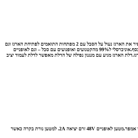
ארגז לאופנוע או לאופניים מחוזק בנפח 55 ליטר התקלה קלה ופשוטה של התושבת על הסבל ותמיד תוכלו לשלוף את הארגז ולקחת אותו לבית או להשאיר את הארגז נעול על הסבל עם 2 מפתחות התואמים לפתיחת הארגז וגם
אוניברסלי ל99% מהקטנועים ואופנועים עם סבל – וגם לאופניים
ז.
דלת הארגז מגיע עם מנגנון נפילה של הדלת מאפשר לדלת לעמוד יציב
מטען לאופניים 48V זרם יציאה 2A.
למטען נורת בקרה כאשר