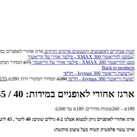
Click to enlarge
חנות
אביזרים לאופנועים וקטנועים
ארגזים ותיקים
ארגז אחורי לאופניים במידות: 40 / 45 /57 
מסנן לווריאטור XMAX 300 - פילטר אוויר של ווריאטור
75
₪
המחיר המקורי ה
Back to products
רצועת וריאטור Joymax 300 - חליפי
280
₪
המחיר המקורי היה: ₪280.
155
ארגז אחורי לאופניים במידות: 40 / 45 /57 / 62 ליטר
189
₪
–
260
₪
טווח מחירים: ⁦₪189⁩ עד ⁦₪260⁩
ארגז אחורי לאופניים ניתן למצוא אצלנו ב-4 גדלים שונים: 40 ליטר , 45 ליטר, 57 ליטר, 62 ליטר.
ארגז עשוי פלסטיק קשיח בעל עיצוב מוקשח: