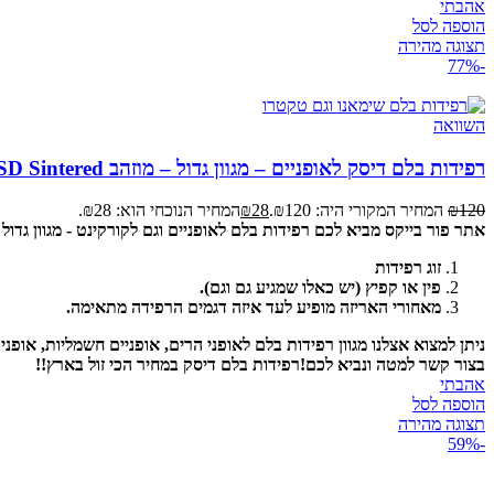
אהבתי
הוספה לסל
תצוגה מהירה
-77%
השוואה
רפידות בלם דיסק לאופניים – מגוון גדול – מוזהב KSD Sintered
120
₪
המחיר המקורי היה: ₪120.
28
₪
המחיר הנוכחי הוא: ₪28.
אתר פור בייקס מביא לכם רפידות בלם לאופניים וגם לקורקינט - מגוון גדול
זוג רפידות
פין או קפיץ (יש כאלו שמגיע גם וגם).
מאחורי האריזה מופיע לעד איזה דגמים הרפידה מתאימה.
ניתן למצוא אצלנו מגוון רפידות בלם לאופני הרים, אופניים חשמליות, אופני כ
בצור קשר למטה ונביא לכם!
רפידות בלם דיסק במחיר הכי זול בארץ!!
אהבתי
הוספה לסל
תצוגה מהירה
-59%