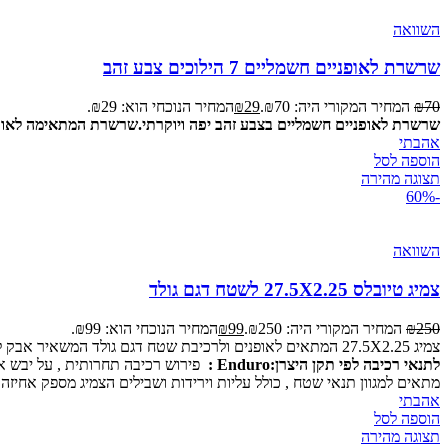
השוואה
שרשרת לאופניים חשמליים 7 הילוכים צבע זהב
70
₪
המחיר המקורי היה: ₪70.
29
₪
המחיר הנוכחי הוא: ₪29.
שרשרת לאופניים חשמליים בצבע זהב יפה ויוקרתי.
שרשרת המתאימה לאופניים עם 7
אהבתי
הוספה לסל
תצוגה מהירה
-60%
השוואה
צמיג טיובלס 27.5X2.25 לשטח דגם גולד
250
₪
המחיר המקורי היה: ₪250.
99
₪
המחיר הנוכחי הוא: ₪99.
צמיג 27.5X2.25 המתאים לאופנים ולרכיבת שטח דגם גולד המשאיר אבק למתחרים – מעוצב עם פס בצדדים בצבע בז המשדר חוזק ואיכות!צמיג טיובלס 27.5 מתאים גם לאופניים עם פנימית (ניתן לרכוש בנפרד).
לתנאי רכיבה לפי תקן היצרן:
Enduro :
פירוש רכיבה תחרותית , על יבש או 
מתאים למגוון תנאי שטח , כולל עליות וירידות ושבילים הצמיג מספק אחיזה 
אהבתי
הוספה לסל
תצוגה מהירה