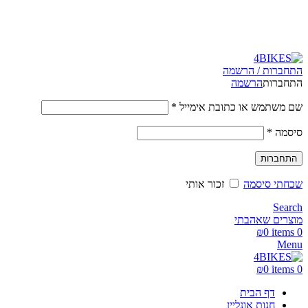
משלוחים מהירים לכל הארץ תוך 3-4 ימי עסקים.
התחברות / הרשמה
התחברות
הרשמה
שם משתמש או כתובת אימייל
*
סיסמה
*
התחברות
שכחתי סיסמה
זכור אותי
Search
מוצרים שאהבתי
₪
0
items
0
Menu
₪
0
items
0
דף הבית
חנות אונליין