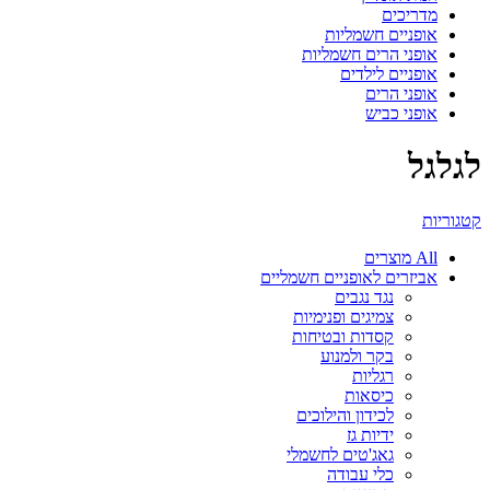
מדריכים
אופניים חשמליות
אופני הרים חשמליות
אופניים לילדים
אופני הרים
אופני כביש
לגלגל
קטגוריות
All
מוצרים
אביזרים לאופניים חשמליים
נגד נגבים
צמיגים ופנימיות
קסדות ובטיחות
בקר ולמנוע
רגליות
כיסאות
לכידון והילוכים
ידיות גז
גאג'טים לחשמלי
כלי עבודה