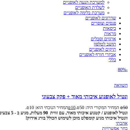
למערכת הנעה לאופניים
לשלדת האופניים
מערכת בלימה לאופניים
שדרוגים לאופניים
פנסים וצופרים
כיסאות
מראות
ארגזים וסבלים
תושב לטלפון
תיקים לאופניים
אביזרי חורף לאופניים
כללי
-80%
השוואה
ונטיל לאופנוע איכותי מאוד + פקק צבעוני
50
₪
המחיר המקורי היה: ₪50.
10
₪
המחיר הנוכחי הוא: ₪10.
ונטיל לאופנוע / קטנוע איכותי מאוד, עם זווית 90 מעלות, מגיע ב - 5 צבעים שונים עשוי אלומיניום - פקק אלומניום בצבע הוונטיל.
וונטיל איכותי מגיע קומפלט מוכן לשימוש הכולל בורג אידוק!
אהבתי
בחר אפשרויות