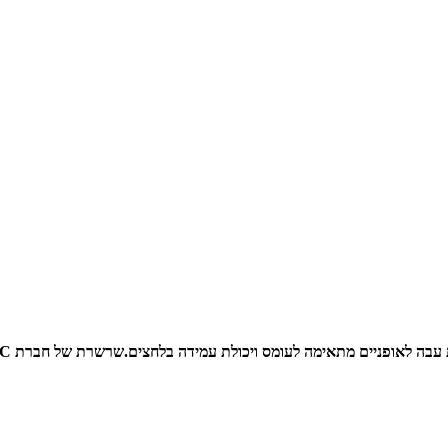
בה לאופניים מתאימה לעומס ויכולת עמידה בלחצים.
שרשרת של חברת KMC דגם Hv-410.