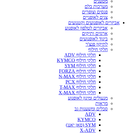
מטענים
מערכות בלם
פנסים וצופרים
צגים לאופניים
אביזרים לאופנועים וקטנועים
אביזרים לטלפון לאופנוע
ארגזים ותיקים
ביגוד לאופנועים
לתיקון פנצ'ר
חלקי חילוף
חלקי חילוף ADV
חלקי חילוף KYMCO
חלקי חילוף SYM
חלקי חילוף FORZA
חלקי חילוף N-MAX
חלקי חילוף PCX
חלקי חילוף T-MAX
חלקי חילוף X-MAX
מנעולים ומיגון לאופנוע
מראות
סבלים ומשענות גב
ADV
KYMCO
SYM (סאן יאנג)
X-ADV