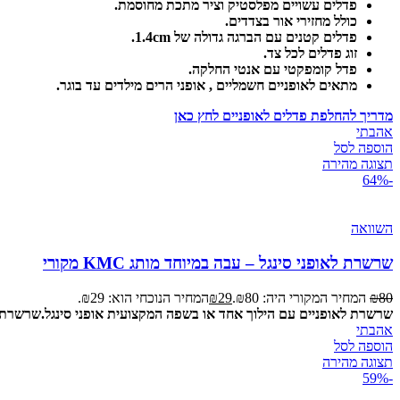
פדלים עשויים מפלסטיק וציר מתכת מחוסמת.
כולל מחזירי אור בצדדים.
פדלים קטנים עם הברגה גדולה של 1.4cm.
זוג פדלים לכל צד.
פדל קומפקטי עם אנטי החלקה.
מתאים לאופניים חשמליים , אופני הרים מילדים עד בוגר.
מדריך להחלפת פדלים לאופניים לחץ כאן
אהבתי
הוספה לסל
תצוגה מהירה
-64%
השוואה
שרשרת לאופני סינגל – עבה במיוחד מותג KMC מקורי
80
₪
המחיר המקורי היה: ₪80.
29
₪
המחיר הנוכחי הוא: ₪29.
שרשרת לאופניים עם הילוך אחד או בשפה המקצועית אופני סינגל.
שרשרת ע
אהבתי
הוספה לסל
תצוגה מהירה
-59%