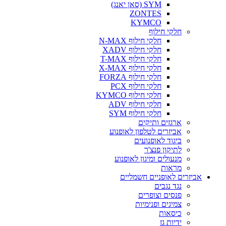
SYM (סאן יאנג)
ZONTES
KYMCO
חלקי חילוף
חלקי חילוף N-MAX
חלקי חילוף XADV
חלקי חילוף T-MAX
חלקי חילוף X-MAX
חלקי חילוף FORZA
חלקי חילוף PCX
חלקי חילוף KYMCO
חלקי חילוף ADV
חלקי חילוף SYM
ארגזים ותיקים
אביזרים לטלפון לאופנוע
ביגוד לאופנועים
לתיקון פנצ'ר
מנעולים ומיגון לאופנוע
מראות
אביזרים לאופניים חשמליים
נגד נגבים
פנסים וצופרים
צמיגים ופנימיות
כיסאות
ידיות גז