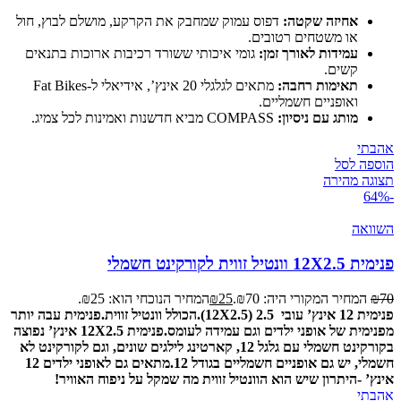
אחיזה שקטה:
דפוס עמוק שמחבק את הקרקע, מושלם לבוץ, חול
או משטחים רטובים.
עמידות לאורך זמן:
גומי איכותי ששורד רכיבות ארוכות בתנאים
קשים.
תאימות רחבה:
מתאים לגלגלי 20 אינץ’, אידיאלי ל-Fat Bikes
ואופניים חשמליים.
מותג עם ניסיון:
COMPASS מביא חדשנות ואמינות לכל צמיג.
אהבתי
הוספה לסל
תצוגה מהירה
-64%
השוואה
פנימית 12X2.5 וונטיל זווית לקורקינט חשמלי
70
₪
המחיר המקורי היה: ₪70.
25
₪
המחיר הנוכחי הוא: ₪25.
פנימית 12 אינץ’ עובי 2.5 (12X2.5).הכולל וונטיל זווית.
פנימית עבה יותר
מפנימית של אופני ילדים וגם עמידה לעומס.
פנימית 12X2.5 אינץ’ נפוצה
בקורקינט חשמלי עם גלגל 12, קארטינג לילגים שונים, וגם לקורקינט לא
חשמלי, יש גם אופניים חשמליים בגודל 12.
מתאים גם לאופני ילדים 12
אינץ’ -היתרון שיש הוא הוונטיל זווית מה שמקל על ניפוח האוויר!
אהבתי