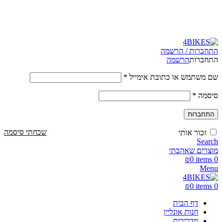
משלוחים מהירים לכל הארץ תוך 3-4 ימי עסקים.
משלוחים מהירים עם UPS תוך 3-5 ימים
התחברות / הרשמה
התחברות
הרשמה
שם משתמש או כתובת אימייל
*
סיסמה
*
התחברות
שכחתי סיסמה
זכור אותי
Search
מוצרים שאהבתי
₪
0
items
0
Menu
₪
0
items
0
דף הבית
חנות אונליין
מדריכים