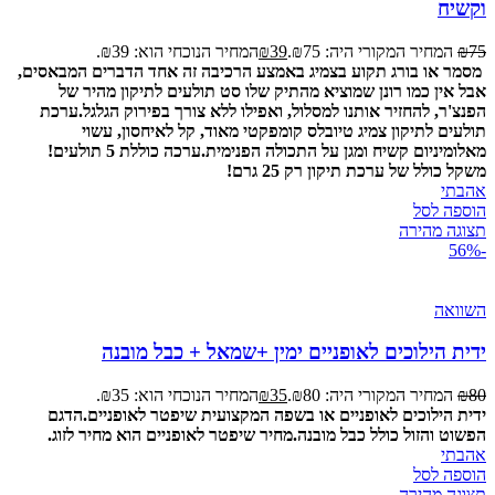
וקשיח
75
₪
המחיר המקורי היה: ₪75.
39
₪
המחיר הנוכחי הוא: ₪39.
מסמר או בורג תקוע בצמיג באמצע הרכיבה זה אחד הדברים המבאסים,
אבל אין כמו רונן שמוציא מהתיק שלו סט תולעים לתיקון מהיר של
הפנצ'ר, להחזיר אותנו למסלול, ואפילו ללא צורך בפירוק הגלגל.
ערכת
תולעים לתיקון צמיג טיובלס קומפקטי מאוד, קל לאיחסון, עשוי
מאלומיניום קשיח ומגן על התכולה הפנימית.
ערכה כוללת 5 תולעים!
משקל כולל של ערכת תיקון רק 25 גרם!
אהבתי
הוספה לסל
תצוגה מהירה
-56%
השוואה
ידית הילוכים לאופניים ימין +שמאל + כבל מובנה
80
₪
המחיר המקורי היה: ₪80.
35
₪
המחיר הנוכחי הוא: ₪35.
ידית הילוכים לאופניים או בשפה המקצועית שיפטר לאופניים.
הדגם
הפשוט והזול כולל כבל מובנה.
מחיר שיפטר לאופניים הוא מחיר לזוג.
אהבתי
הוספה לסל
תצוגה מהירה