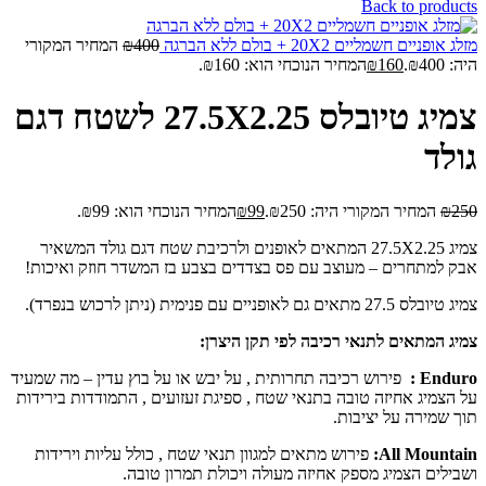
Back to products
מזלג אופניים חשמליים 20X2 + בולם ללא הברגה
400
₪
המחיר המקורי
היה: ₪400.
160
₪
המחיר הנוכחי הוא: ₪160.
צמיג טיובלס 27.5X2.25 לשטח דגם
גולד
250
₪
המחיר המקורי היה: ₪250.
99
₪
המחיר הנוכחי הוא: ₪99.
צמיג 27.5X2.25 המתאים לאופנים ולרכיבת שטח דגם גולד המשאיר
אבק למתחרים – מעוצב עם פס בצדדים בצבע בז המשדר חוזק ואיכות!
צמיג טיובלס 27.5 מתאים גם לאופניים עם פנימית (ניתן לרכוש בנפרד).
צמיג המתאים לתנאי רכיבה לפי תקן היצרן:
Enduro :
פירוש רכיבה תחרותית , על יבש או על בוץ עדין – מה שמעיד
על הצמיג אחיזה טובה בתנאי שטח , ספיגת זעזועים , התמודדות בירידות
תוך שמירה על יציבות.
All Mountain:
פירוש מתאים למגוון תנאי שטח , כולל עליות וירידות
ושבילים הצמיג מספק אחיזה מעולה ויכולת תמרון טובה.