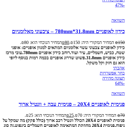
-47%
השוואה
כידון לאופניים 780mm*31.8mm – ציבעוני מאלומניום
150
₪
המחיר המקורי היה: ₪150.
80
₪
המחיר הנוכחי הוא: ₪80.
כידון לאופניים צבעוני עשוי אלומניום המתאים למגוון אופניים: אופני
שטח, כביש, חשמליים, עיר ועוד.
רוחב כידון אופניים 780mm.
עובי מרכז
כידון אופניים 31.8mm.
פשוט שדרוג אופניים בכמה רמות בנוסף ליופי
הוא גם חזק וקל משקל.
אהבתי
בחר אפשרויות
תצוגה מהירה
-64%
השוואה
פנימית לאופניים 20X4 – פנימית עבה + וונטיל ארוך
70
₪
המחיר המקורי היה: ₪70.
25
₪
המחיר הנוכחי הוא: ₪25.
פנימית לאופניים 20X4 הכולל וונטיל רכב ארוך (כולל פקק) מה שמקל על
ניפוח.
פנימית 20X4 מחוזקת המתאימה לאופניים חשמליים ביגפוט.
זה סוג