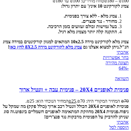
100
₪
–
180
₪
טווח מחירים: ⁦₪100⁩ עד ⁦₪180⁩
צמיג לקורקינט 10 אינץ' עם יתרון גדול:
צמיג מלא - ללא צורך בפנימית.
מחורר - נגד פנצרים.
בעל גמישות ובולם זעזועים בזמן הרכיבה.
התקנה קלה יותר מצמיג מלא רגיל.
צמיג מלא לקורקינט מידה 10x2.5 המתאים למגוון קורקינטים במידה צמיג
הנ"ל.
ניתן למצוא אצלנו גם
צמיג מלא לקורקינט מידה 8X2.5 לחץ כאן
!
אהבתי
בחר אפשרויות
תצוגה מהירה
-64%
השוואה
פנימית לאופניים 20X4 – פנימית עבה + וונטיל ארוך
70
₪
המחיר המקורי היה: ₪70.
25
₪
המחיר הנוכחי הוא: ₪25.
פנימית לאופניים 20X4 הכולל וונטיל רכב ארוך (כולל פקק) מה שמקל על
ניפוח.
פנימית 20X4 מחוזקת המתאימה לאופניים חשמליים ביגפוט.
זה סוג
שניתן להדביק על הפנימית מדבקות נגד פנצ’רים!
אהבתי
הוספה לסל