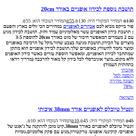
תושבת נוספת לכידון אופניים באורך 20cm
130
₪
המחיר המקורי היה: ₪130.
55
₪
המחיר הנוכחי הוא: ₪55.
פור בייקס מביא לכם
אביזרים לאופניים
במחירים הכי זולים בארץ והפעם
: תושבת כידון האופניים עשוי מאלומיניום עמיד וחזק. תושבת לכידון מגיע
עם 2 מעמדים המאפשר חיבור של מוט באורך 20cm להוספת 3-5
מוצרים על הכידון.
תושבת מגיעה בצבע שחור.
מקל על הרכיבה באופניים
ומוצר נחמד להשוויץ באופניים שלך.
תושבת לכידון אופניים הוא מתקן
שמתחבר לכידון האופניים, ומאפשר הוספת עזרים כאשר כידון האופנים
ללא מקום..
מוצר אוניברסלי לכל כידון קל מאוד להרכבה (מדריך וידאו
בתחתית העמוד)
אהבתי
הוספה לסל
תצוגה מהירה
-78%
השוואה
וונטיל טיובלס לאופניים אורך 38mm איכותי
45
₪
המחיר המקורי היה: ₪45.
10
₪
המחיר הנוכחי הוא: ₪10.
וונטיל טיובלס לאופניים באורך 38mm.
קיט מוכן להתקנה על ג’אנט של
אופניים/ קוקינט/ אופנוע/ טרקטורון.
מגיע עם פקק אלומניום.
גומיות