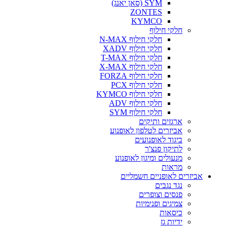
SYM (סאן יאנג)
ZONTES
KYMCO
חלקי חילוף
חלקי חילוף N-MAX
חלקי חילוף XADV
חלקי חילוף T-MAX
חלקי חילוף X-MAX
חלקי חילוף FORZA
חלקי חילוף PCX
חלקי חילוף KYMCO
חלקי חילוף ADV
חלקי חילוף SYM
ארגזים ותיקים
אביזרים לטלפון לאופנוע
ביגוד לאופנועים
לתיקון פנצ'ר
מנעולים ומיגון לאופנוע
מראות
אביזרים לאופניים חשמליים
נגד נגבים
פנסים וצופרים
צמיגים ופנימיות
כיסאות
ידיות גז