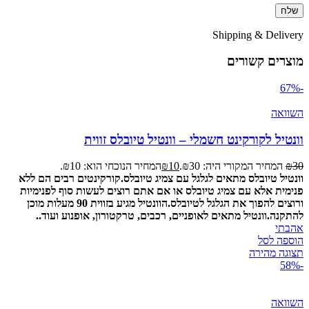
Shipping & Delivery
מוצרים קשורים
-67%
השוואה
וונטיל לקורקינט חשמלי – וונטיל טיובלס זווית
30
₪
המחיר המקורי היה: ₪30.
10
₪
המחיר הנוכחי הוא: ₪10.
וונטיל טיובלס מתאים לגלגל עם צמיג טיובלס.
קורקינטים רבים הם ללא
פנימית אלא עם צמיג טיובלס או אם אתם רוצים לעשות סוף לפנימיות
ורוצים להפוך את הגלגל לטיובלס.
הוונטיל מגיע בזווית 90 מעלות מוכן
להתקנה.
וונטיל מתאים לאופניים, רכבים, טרקטורון, אופנוע ועוד..
אהבתי
הוספה לסל
תצוגה מהירה
-58%
השוואה