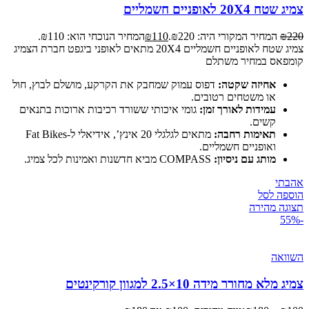
צמיג שטח 20X4 לאופניים חשמליים
220
₪
המחיר המקורי היה: ₪220.
110
₪
המחיר הנוכחי הוא: ₪110.
צמיג שטח לאופניים חשמליים 20X4 מתאים לאופני ביגפט חברת הצמיג
קומפאס במחיר משתלם
אחיזה שקטה:
דפוס עמוק שמחבק את הקרקע, מושלם לבוץ, חול
או משטחים רטובים.
עמידות לאורך זמן:
גומי איכותי ששורד רכיבות ארוכות בתנאים
קשים.
תאימות רחבה:
מתאים לגלגלי 20 אינץ’, אידיאלי ל-Fat Bikes
ואופניים חשמליים.
מותג עם ניסיון:
COMPASS מביא חדשנות ואמינות לכל צמיג.
אהבתי
הוספה לסל
תצוגה מהירה
-55%
השוואה
צמיג מלא מחורר מידה 10×2.5 למגוון קורקינטים