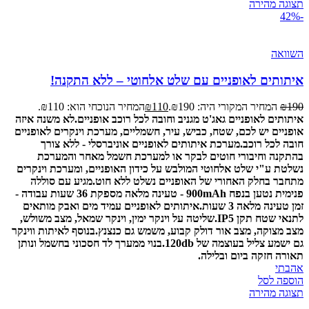
תצוגה מהירה
-42%
השוואה
איתותים לאופניים עם שלט אלחוטי – ללא התקנה!
190
₪
המחיר המקורי היה: ₪190.
110
₪
המחיר הנוכחי הוא: ₪110.
איתותים לאופניים גאג'ט מגניב וחובה לכל רוכב אופניים.
לא משנה איזה
אופניים יש לכם, שטח, כביש, עיר, חשמליים, מערכת וינקרים לאופניים
חובה לכל רוכב.
מערכת איתותים לאופניים אוניברסלי - ללא צורך
בהתקנה וחיבורי חוטים לבקר או למערכת חשמל מאחר והמערכת
נשלטת ע"י שלט אלחוטי המולבש על כידון האופניים, ומערכת וינקרים
מתחבר בחלק האחורי של האופניים נשלט ללא חוט.
מגיע עם סוללה
פנימית נטען בנפח 900mAh - טעינה מלאה מספקת 36 שעות עבודה -
זמן טעינה מלאה 3 שעות.
איתותים לאופניים עמיד מים ואבק מותאים
לתנאי שטח תקן IP5.
שליטה על וינקר ימין, וינקר שמאל, מצב משולש,
מצב מצוקה, מצב אור דולק קבוע, משמש גם כנצנץ.
בנוסף לאיתות ווינקר
גם ישמע צליל בעוצמה של 120db.
בנוי ממערך לד חסכוני בחשמל ונותן
תאורה חזקה ביום ובלילה.
אהבתי
הוספה לסל
תצוגה מהירה