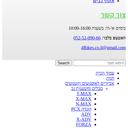
אופני כביש
צור קשר
בימים א'-ה': בשעות 10:00-16:00
וואטצפ בלב
ד:
052-52-090-66
4Bikes.co.il@gmail.com
Search
עמוד הבית
חנות
אביזרים לאופנועים וקטנועים
סבלים ומשענות גב
T-MAX
X-MAX
N-MAX
הונדה PCX
ADV
X-ADV
FORZA