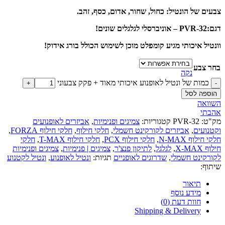
צבעים של הונטיל: כחול, שחור, אדום, כסף, זהב.
דגם:PVR-32 – אוניברסלי לגלגלים שונים!
וונטיל איכותי מגיע קומפלט מוכן לשימוש הכולל בורג אידוק!
בחר צבע
נקה
כמות של ונטיל לאופנוע איכותי מאוד + פקק צבעוני
הוספה לסל
השוואה
אהבתי
מק"ט:
PVR-32
קטגוריות:
צמיגים ופנימיות
,
אביזרים לאופנועים
וקטנועים
,
אביזרים לקורקינט חשמלי
,
חלקי חילוף
,
חלקי חילוף FORZA
,
חלקי חילוף N-MAX
,
חלקי חילוף PCX
,
חלקי חילוף T-MAX
,
חלקי
חילוף X-MAX
,
לגלגל
,
לתיקון פנצ'ר
,
צמיגים | פנימיות
,
צמיגים ופנימיות
לקורקינט חשמלי
,
שדרוגים לאופניים
תגיות:
ונטיל לאופנוע
,
ונטיל לקטנוע
שיתוף:
תיאור
מידע נוסף
חוות דעת (0)
Shipping & Delivery