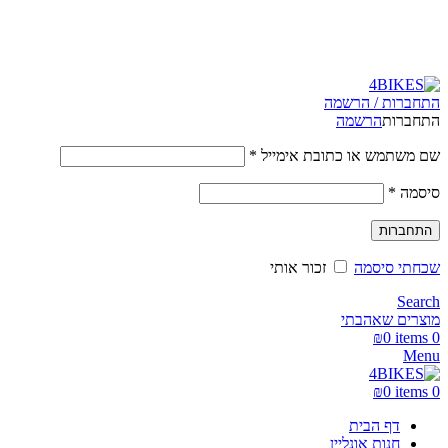
משלוחים מהירים לכל הארץ תוך 3-4 ימי עסקים.
משלוחים מהירים עם UPS תוך 3-5 ימים
התחברות / הרשמה
התחברות
הרשמה
שם משתמש או כתובת אימייל
*
סיסמה
*
התחברות
שכחתי סיסמה
זכור אותי
Search
מוצרים שאהבתי
₪
0
items
0
Menu
₪
0
items
0
דף הבית
חנות אונליין