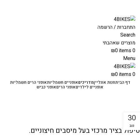
משלוחים מהירים לכל הארץ תוך 3-4 ימי עסקים.
משלוחים מהירים עם UPS תוך 3-5 ימים
התחברות / הרשמה
Search
מוצרים שאהבתי
₪
0
items
0
Menu
₪
0
items
0
דף הבית
חנות אונליין
מדריכים
אופניים חשמליות
אופני הרים חשמליות
אופניים לילדים
אופני הרים
אופני כביש
בלוג
30
מדריכים טכניים לאופניים
נוב
טיפול בציר מרכזי בעל מיסבים חיצוניים.