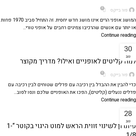
0
פור בייקס
המושג אופני הרים אינו מושג חדש יחסית. זה התחיל סביב 1970 פחות
או יותר עם אנשים שהרכיבו צמיגים רחבים על אופני טורי...
Continue reading
30
סקירת מוצרים לאופניים
נוב
למה קליטים לאופניים ואילו? מדריך מקוצר
0
פור בייקס
כדי להבין את ההבדל בין רכיבה עם פדלים שטוחים לבין רכיבה עם
פדלים ננעלים (קליטים), הפכו את האופניים שלכם ונסו לסוב...
Continue reading
28
,
מדריכים טכניים לאופניים
אופני הרים
נוב
פיתרון לשינוי זווית הראש למוט היגוי בקוטר “1-
1/8