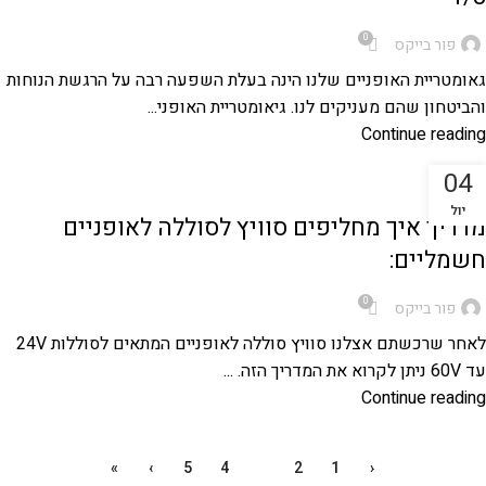
0
פור בייקס
גאומטריית האופניים שלנו הינה בעלת השפעה רבה על הרגשת הנוחות
והביטחון שהם מעניקים לנו. גיאומטריית האופני...
Continue reading
04
,
מדריכים טכניים לאופניים
אופניים חשמליות
יול
מדריך איך מחליפים סוויץ לסוללה לאופניים
חשמליים:
0
פור בייקס
לאחר שרכשתם אצלנו סוויץ סוללה לאופניים המתאים לסוללות 24V
עד 60V ניתן לקרוא את המדריך הזה. ...
Continue reading
»
›
5
4
3
2
1
‹