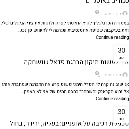
סגורים באופניים.
0
פור בייקס
במסגרת הכן גלגליך לקיץ החלטתי לפרק ולנקות את צירי הגלגלים שלי,
זאת בעיקבות שטיפה אינטנסיבית שגרמה לי לחשוש פן נכנ...
Continue reading
30
מדריכים טכניים לאופניים
נוב
איך לעשות תיקון הברגת פדאל שנשחקה.
0
פור בייקס
אז שוב זה קרה לי, הפדל הימני פשוט קרע את ההברגה שמחברת אותו
אל זרוע הקראנק והשתחרר.במבט תמים של אני לא מאמין...
Continue reading
30
,
מסלולי אופניים
אופני הרים
נוב
טכניקת רכיבה על אופניים: בעליה, ירידה, בחול