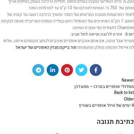
250 מ' והינו השלישי בגובהו בעולם מסוגו. תחילת הרכיבה בעמק בטיפוס ארוך
ומתון של 750 מ' הנמתח לאורכם של 13 ק"מ עד למרגלות הסכר.
לאחר התרשמות מגובהו המרשים של הסכר נמשיך ברכיבה רגועה עד קצהו של
האגם. 7 הק"מ האחרונים של המסלול הינם בעלייה נוספת והם יובילו אותנו לבקתת
Chanrion לתצפית נוף עוצרת נשימה.
יום 6: חזרה לג'נבה וטיסה לתל אביב
.
מעייף אבל מהנה, אם אתם אוהבים אופניים ואוהבים לכתוב מקומכם איתנו, שלחו
לנו איימל ותהפכו מחלק ממשפחת
פור בייקס מגזין האופניים של ישראל
Newer
מסלולי אופניים במרכז – מתעדכן
Back to list
Older
4 ימים של טיול אופניים בשוויץ
כתיבת תגובה