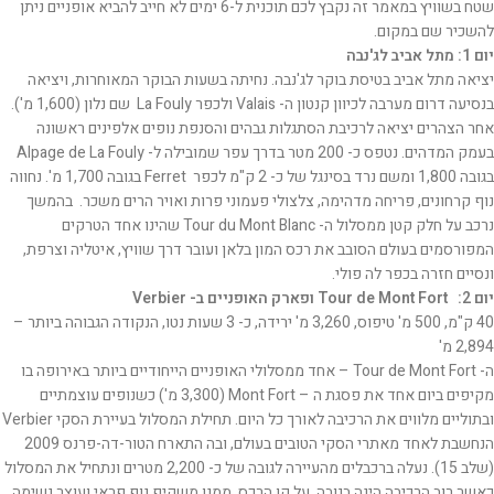
שטח בשוויץ במאמר זה נקבץ לכם תוכנית ל-6 ימים לא חייב להביא אופניים ניתן
להשכיר שם במקום.
יום 1: מתל אביב לג'נבה
יציאה מתל אביב בטיסת בוקר לג'נבה. נחיתה בשעות הבוקר המאוחרות, ויציאה
בנסיעה דרום מערבה לכיוון קנטון ה- Valais ולכפר La Fouly שם נלון (1,600 מ').
אחר הצהרים יציאה לרכיבת הסתגלות גבהים והסנפת נופים אלפינים ראשונה
בעמק המדהים. נטפס כ- 200 מטר בדרך עפר שמובילה ל- Alpage de La Fouly
בגובה 1,800 ומשם נרד בסינגל של כ- 2 ק"מ לכפר Ferret בגובה 1,700 מ'. נחווה
נוף קרחונים, פריחה מדהימה, צלצולי פעמוני פרות ואויר הרים משכר. בהמשך
נרכב על חלק קטן ממסלול ה- Tour du Mont Blanc שהינו אחד הטרקים
המפורסמים בעולם הסובב את רכס המון בלאן ועובר דרך שוויץ, איטליה וצרפת,
ונסיים חזרה בכפר לה פולי.
יום 2: Tour de Mont Fort ופארק האופניים ב- Verbier
40 ק"מ, 500 מ' טיפוס, 3,260 מ' ירידה, כ- 3 שעות נטו, הנקודה הגבוהה ביותר –
2,894 מ'
ה- Tour de Mont Fort – אחד ממסלולי האופניים הייחודיים ביותר באירופה בו
מקיפים ביום אחד את פסגת ה – Mont Fort (3,300 מ') כשנופים עוצמתיים
ובתוליים מלווים את הרכיבה לאורך כל היום. תחילת המסלול בעיירת הסקי Verbier
הנחשבת לאחד מאתרי הסקי הטובים בעולם, ובה התארח הטור-דה-פרנס 2009
(שלב 15). נעלה ברכבלים מהעיירה לגובה של כ- 2,200 מטרים ונתחיל את המסלול
כאשר רוב הרכיבה הינה בגובה, על קו הרכס, ממנו משקיף נוף פראי ועוצר נשימה