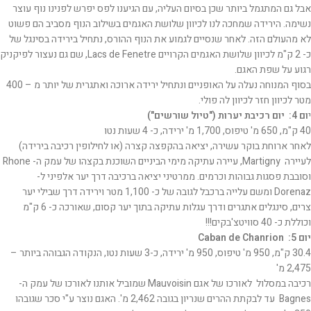
אבל גם המתגמל ביותר שכן בסיום העליה, עם הגיענו לפס יפרש לפנינו נוף עוצר
נשימה. הירידה שמחכה לנו לכיוון שלושת האגמים בשילוב הנוף מסביב הם פשוט
לא מהעולם הזה. לאחר שנסיים לגמוע את הנוף ההורס, נתחיל בירידה בסינגל של
כ- 2 ק"מ לכיוון שלושת האגמים הקרויים Lacs de Fenetre, שם גם נעצור לפיקניק
רגוע על שפת האגם.
בסוף המנוחה נעלה על האופניים ונתחיל ירידה ארוכה ואתגרית של יותר מ – 400
מטר לכיוון חזר לכיוון לה פולי.
י
ום 4: יום רכיבת יערות ("טיול שורשים")
40 ק"מ, 650 מ' טיפוס, 1,700 מ' ירידה, כ- 4 שעות נטו
לאחר ארוחת בוקר עשירה, יציאה בהקפצה קצרה (או לחילופין רכיבה בירידה)
לעיירה Martigny, עיירה עתיקה מימי הביניים השוכנת בקצהו של עמק ה- Rhone
וסובבת פסגות גבוהות וכרמים. ממרטיני יציאה ברכיבה דרך יער אלפיני ל-
Dorenaz ומשם עלייה ברכבל לגובה של כ- 1,100 מטר וירידה דרך שבילי יער
צרים, סינגלים אתגרים ודרך עגלות עתיקה בתוך יער קסום, שאורכה כ- 6 ק"מ
וכוללת כ- 40 סוויטצ'בקים!!!
יום 5: Caban de Chanrion
30.4 ק"מ, 950 מ' טיפוס, 950 מ' ירידה, כ-3 שעות נטו, הנקודה הגבוהה ביותר –
2,475 מ'
רכיבה במסלול לאורכו של אגם Mauvoisin שמוביל אותנו לאורכו של עמק ה-
Bagnes עד לבקתת ההרים שנריון בגובה 2,462 מ'. האגם נוצר ע"י סכר שגובהו