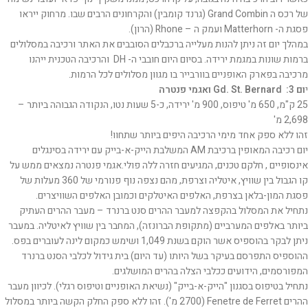
של רכס ה Grand Combin (גרנד קומבין) והקרחונים הרבים שבו. מרחוק ייראו
פסגת ה- Matterhorn ועמק ה – Rhone (הרון).
במהלך יום זה ניתן להנות מעלייה ברכבלים הסובבים את האתר ורכיבה במסלולים
ברמות שונות במגמת ירידה. בסיום היום חובבי ה- DH והרכיבה הטכנית ייהנו
מרכיבה בפארק האופניים בוורבייר בו מגוון מסלולים לכל הרמות.
י
ום 3: Gd. St. Bernard ואגמי פנטרה
25 ק"מ, 650 מ' טיפוס, 900 מ' ירידה, כ-5 שעות נטו, הנקודה הגבוהה ביותר –
2,698 מ'
זהו ללא ספק אחד מימי הרכיבה היפים ביותר שתחוו!
יום רכיבה המאופין ברכיבת AM המשלבת הייק-א-בייק עם ירידה בסינגלים
אינסופיים , חלקם טכנים, המגיעים חזרה ללה פולי.אגמי פנטרה נמצאים ממש על
קו הגבול בין שוויץ, איטליה וצרפת, מהם נצפה נוף פנורמי של 360 מעלות של
פסגת המון-בלאן בצרפת, האלפים האיטלקים וכמובן האלפים השוויצרים.
נתחיל את המסלול בהקפצה למעבר ההרים סנט ברנרד – מעבר ההרים העתיק
ביותר באלפים המערביים (מתקופת הברונזה), המחבר בין שוויץ לאיטליה. במעבר
ניתן לבקר בהוספיס אשר הוקם בשנת 1,049 ושימש כמקום לינה לעוברים בפס.
ההוספיס התפרסם בעיקר בשל היותו (עד היום) בית גידול לכלבי הסנט ברנרד
המפורסמים, הידועים ככלבי הצלה בהרים המושלגים.
נתחיל בטיפוס בסגנון "הייק-א-בייק" (נשיאת האופניים וטיפוס רגלי). לכיוון מעבר
ההרים Fenetre de Ferret (2700 מ'). זהו ללא ספק החלק הקשה ביותר במסלול