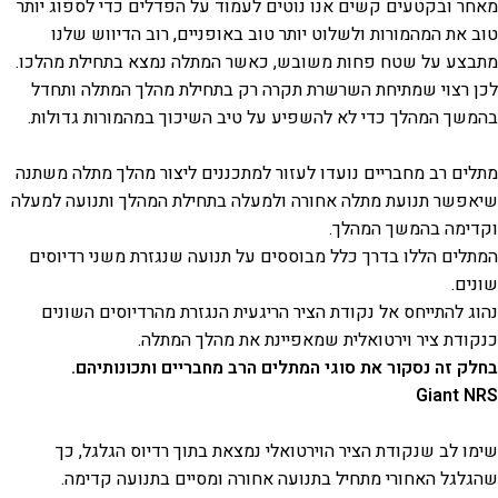
מאחר ובקטעים קשים אנו נוטים לעמוד על הפדלים כדי לספוג יותר
טוב את המהמורות ולשלוט יותר טוב באופניים, רוב הדיווש שלנו
מתבצע על שטח פחות משובש, כאשר המתלה נמצא בתחילת מהלכו.
לכן רצוי שמתיחת השרשרת תקרה רק בתחילת מהלך המתלה ותחדל
בהמשך המהלך כדי לא להשפיע על טיב השיכוך במהמורות גדולות.
מתלים רב מחבריים נועדו לעזור למתכננים ליצור מהלך מתלה משתנה
שיאפשר תנועת מתלה אחורה ולמעלה בתחילת המהלך ותנועה למעלה
וקדימה בהמשך המהלך.
המתלים הללו בדרך כלל מבוססים על תנועה שנגזרת משני רדיוסים
שונים.
נהוג להתייחס אל נקודת הציר הריגעית הנגזרת מהרדיוסים השונים
כנקודת ציר וירטואלית שמאפיינת את מהלך המתלה.
בחלק זה נסקור את סוגי המתלים הרב מחבריים ותכונותיהם.
Giant NRS
שימו לב שנקודת הציר הוירטואלי נמצאת בתוך רדיוס הגלגל, כך
שהגלגל האחורי מתחיל בתנועה אחורה ומסיים בתנועה קדימה.