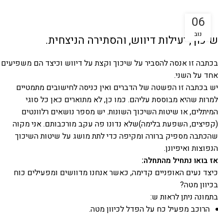
06
נוב
שיכוך, יעילות דיווש, והסתירה הניצחית.
בכתבה זו אנסה להסביר על שיכוך וקצת על דיווש וכיצד הם משפיעים
אחד על השני.
יש בכתבה זו הפשטה של הדברים ואין כניסה לחישובים מתמטיים
למרות שהיא מבוססת עליהם. כמו כן, לא מתוארים כאן כל סוגי
המיתלים, או שיטות השיכוך השונות. יש מספר נושאים רלוונטים
(קפיצים, השפעת בלימה)שלא נדונו פה עקב מורכבותם. אני מקוה
שהכתבה מספיק ברורה ומקיפה כדי לתת מושג על שיטות השיכוך
הנפוצות ואיפיונן.
אז בואו נתחיל מהתחלה:
כיצד נעים האופניים קדימה, כאשר אנחנו מדוושים ומפעילים כוח
בכיוון מטה?
בתמונה ניתן לראות ש:
הרוכב מפעיל כח על הפדל לכיוון מטה.