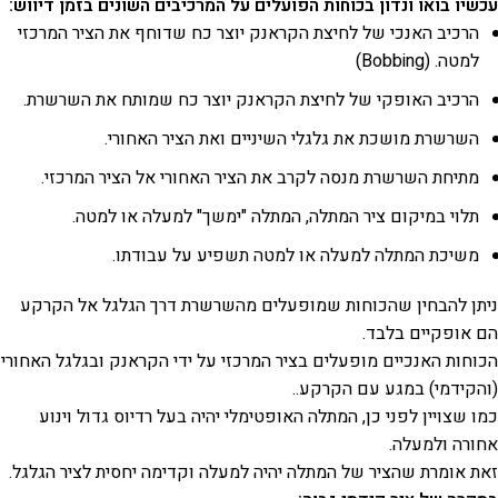
עכשיו בואו ונדון בכוחות הפועלים על המרכיבים השונים בזמן דיווש:
הרכיב האנכי של לחיצת הקראנק יוצר כח שדוחף את הציר המרכזי
למטה. (Bobbing)
הרכיב האופקי של לחיצת הקראנק יוצר כח שמותח את השרשרת.
השרשרת מושכת את גלגלי השיניים ואת הציר האחורי.
מתיחת השרשרת מנסה לקרב את הציר האחורי אל הציר המרכזי.
תלוי במיקום ציר המתלה, המתלה "ימשך" למעלה או למטה.
משיכת המתלה למעלה או למטה תשפיע על עבודתו.
ניתן להבחין שהכוחות שמופעלים מהשרשרת דרך הגלגל אל הקרקע
הם אופקיים בלבד.
הכוחות האנכיים מופעלים בציר המרכזי על ידי הקראנק ובגלגל האחורי
(והקידמי) במגע עם הקרקע..
כמו שצויין לפני כן, המתלה האופטימלי יהיה בעל רדיוס גדול וינוע
אחורה ולמעלה.
זאת אומרת שהציר של המתלה יהיה למעלה וקדימה יחסית לציר הגלגל.