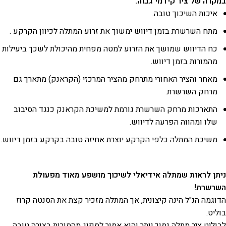
במקרה של ציר קידמי גבוה:
איכות השיכוך טובה.
מתח השרשרת בזמן דיווש ימשוך את זרוע המתלה לכיוון הקרקע .
כח הדיווש שמושך את הזרוע למטה מפחית מהיכולת לשכך ביעילות
מהמורות בזמן דיווש.
מאחר והציר האחורי מתרחק מהציר המרכזי (הקראנק) מתארך גם
מרחק השרשרת.
התארכות מרחק השרשרת גורמת למשיכת הקראנק כנגד הסיבוב
שלו ומהווה הפרעה לדיווש.
משיכת המתלה כלפי הקרקע יוצרת אחיזה טובה בקרקע בזמן דיווש.
ניתן לראות שמתלה אידיאלי לשיכוך מושפע מאוד מפעולת
השרשרת!
הדוגמה הנ"ל הינה קיצונית, אך המתלה מזכיר קצת את הסנטה קרוז
בוליט.
לבוליט ציר מתלה נמוך יותר והוא אמור לספוג מהמורות בצורה טובה