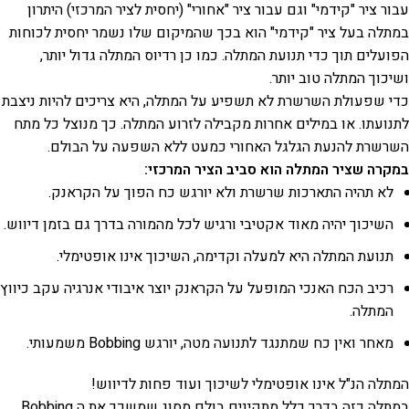
עבור ציר "קידמי" וגם עבור ציר "אחורי" (יחסית לציר המרכזי) היתרון
במתלה בעל ציר "קידמי" הוא בכך שהמיקום שלו נשמר יחסית לכוחות
הפועלים תוך כדי תנועת המתלה. כמו כן רדיוס המתלה גדול יותר,
ושיכוך המתלה טוב יותר.
כדי שפעולת השרשרת לא תשפיע על המתלה, היא צריכים להיות ניצבת
לתנועתו. או במילים אחרות מקבילה לזרוע המתלה. כך מנוצל כל מתח
השרשרת להנעת הגלגל האחורי כמעט ללא השפעה על הבולם.
במקרה שציר המתלה הוא סביב הציר המרכזי:
לא תהיה התארכות שרשרת ולא יורגש כח הפוך על הקראנק.
השיכוך יהיה מאוד אקטיבי ורגיש לכל מהמורה בדרך גם בזמן דיווש.
תנועת המתלה היא למעלה וקדימה, השיכוך אינו אופטימלי.
רכיב הכח האנכי המופעל על הקראנק יוצר איבודי אנרגיה עקב כיווץ
המתלה.
מאחר ואין כח שמתנגד לתנועה מטה, יורגש Bobbing משמעותי.
המתלה הנ"ל אינו אופטימלי לשיכוך ועוד פחות לדיווש!
במתלה כזה בדרך כלל מתקינים בולם מסוג שמשכך את ה Bobbing