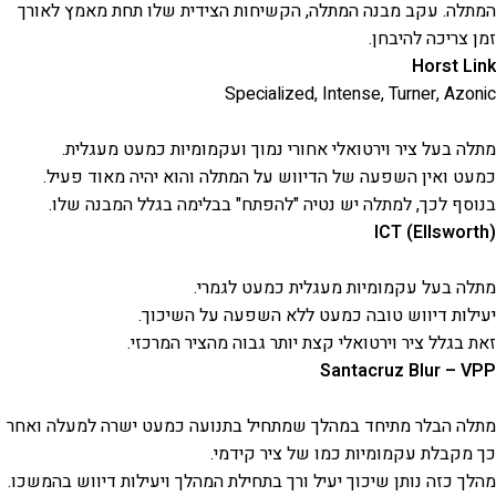
המתלה. עקב מבנה המתלה, הקשיחות הצידית שלו תחת מאמץ לאורך
זמן צריכה להיבחן.
Horst Link
Specialized, Intense, Turner, Azonic
מתלה בעל ציר וירטואלי אחורי נמוך ועקמומיות כמעט מעגלית.
כמעט ואין השפעה של הדיווש על המתלה והוא יהיה מאוד פעיל.
בנוסף לכך, למתלה יש נטיה "להפתח" בבלימה בגלל המבנה שלו.
ICT (Ellsworth)
מתלה בעל עקמומיות מעגלית כמעט לגמרי.
יעילות דיווש טובה כמעט ללא השפעה על השיכוך.
זאת בגלל ציר וירטואלי קצת יותר גבוה מהציר המרכזי.
Santacruz Blur – VPP
מתלה הבלר מתיחד במהלך שמתחיל בתנועה כמעט ישרה למעלה ואחר
כך מקבלת עקמומיות כמו של ציר קידמי.
מהלך כזה נותן שיכוך יעיל ורך בתחילת המהלך ויעילות דיווש בהמשכו.