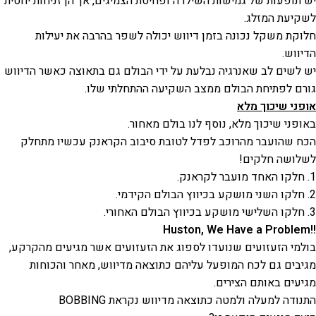
יש תופעות של גמישות השילדה ופחיסת הצמיגים, אך הן זניחות יחסית
לשקיעת המזלג.
חלוקת משקל נכונה בזמן דיווש יכולה לשפר בהרבה את יעילות
הדיווש.
יש לשים לב שאנרגיה נבלעת על ידי הבולם גם בתאוצה כאשר הדיווש
גורם לפתיחת הבולם ממצב השקיעה ההתחלתי שלו.
אופני שיכוך מלא
באופני שיכוך מלא, נוסף לנו בולם מאחור.
הכח שהועבר מהרוכב לפדל לטובת סיבוב הקראנק עכשיו מתחלק
לשלושה חלקים!
1. חלקו האחד מועבר לקראנק.
2. חלקו השני מושקע בכיווץ הבולם הקידמי.
3. חלקו השלישי מושקע בכיווץ הבולם האחורי.
!!Huston, We Have a Problem
בולמי הזעזועים שנועדו לספוג את הזעזועים אשר מגיעים מהקרקע,
מגיבים גם לכח המופעל עליהם כתוצאה מדיווש, מאחר והכוחות
מגיעים באותם הצירים.
התנודה למעלה ולמטה כתוצאה מדיווש נקראת BOBBING