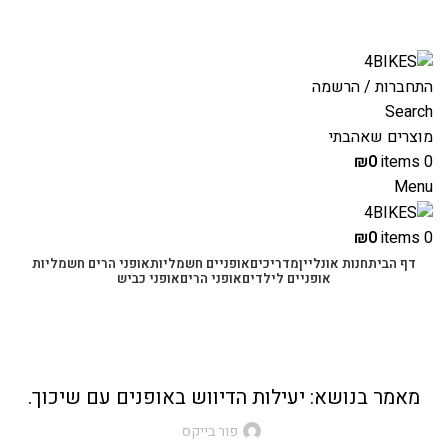
משלוחים מהירים לכל הארץ תוך 3-4 ימי עסקים.
משלוחים מהירים עם UPS תוך 3-5 ימים
התחברות / הרשמה
Search
מוצרים שאהבתי
₪
0
items
0
Menu
₪
0
items
0
דף הבית
חנות אונליין
מדריכים
אופניים חשמליות
אופני הרים חשמליות
אופניים לילדים
אופני הרים
אופני כביש
בלוג
,
כללי
מסלולי אופניים
מאמר בנושא: יעילות הדיווש באופנים עם שיכוך.
פור בייקס