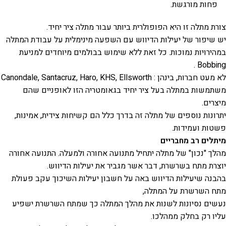
פחות מורגשת.
צורת מתלה זו היא הפופולרית ביותר עבור מתלה ציר יחיד.
יש שיפור של יעילות הדיווש עם השפעה מינימלית על עבודת המתלה
במהירויות נמוכות. כל זאת ללא שימוש בבולמים מיוחדים למניעת
Bobbing .
לא מעט חברות, בינהן : Canondale, Santacruz, Haro, KHS, Ellsworth
משתמשות במתלה בעל ציר יחיד בגאומטריה הזו לאופניים שהם
מיצרים.
יתרונות נוספים של מתלה זה בדרך כלל הם קשיחות צידית, אמינות,
פשטות ועמידות.
מיתלים רב מחבריים
מהלך "נכון" של מתלה יתחיל מתנועה אחורה ולמעלה. התנועה אחורה
יוצרת מתח בשרשרת, דבר אשר מגביר את יעילות הדיווש.
בהבנה שיעילות הדיווש באה על חשבון יעילות השיכוך עקב פעולת
מתח השרשרת על המתלה,
נעשים נסיונות לשנות את מהלך המתלה כך שמתח השרשרת ישפיע
עליו רק בחלק ממהלכו.