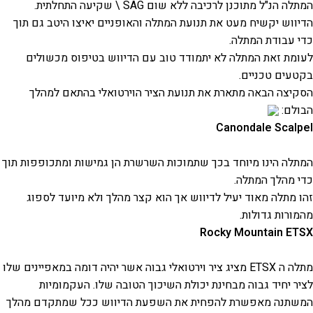
המתלה הנ"ל מתוכנן לרכיבה ללא שום SAG \ שקיעה התחלתית.
הדיווש יקשיח מעט את תנועת המתלה והאופניים יאיצו היטב גם תוך
כדי עבודת המתלה.
לעומת זאת המתלה לא יתמודד טוב עם הדיווש בטיפוס מכשולים
בקטעים טכניים.
הסקיצה הבאה מתארת את תנועת הציר הוירטואלי בהתאם למהלך
הבולם:
Canondale Scalpel
המתלה הינו מיוחד בכך שתמוכות השרשרת הן גמישות ומתכופפות תוך
כדי מהלך המתלה.
זהו מתלה מאוד יעיל לדיווש אך הוא קצר מהלך ולא מיועד לספוג
מהמורות גדולות.
Rocky Mountain ETSX
מתלה ה ETSX מציג ציר וירטואלי גבוה אשר יהיה דומה במאפיינים שלו
לציר יחיד גבוה מבחינת יכולת השיכוך הטובה שלו. העקמומיות
המשתנה מאפשרת להפחית את השפעת הדיווש ככל שמתקדם מהלך