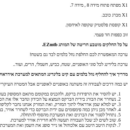
X1 מפתח פתוח מידה 8 , מידה 7.
X1 מברג כוכב.
X1 קופסת פלסטיק שקופה לאיחסון.
זוכ כפפות חד פעמי.
על כל החלקים מוטבע חריטה של המותג EZmtb.
ערכה המאפשרת לכם החלפת נוזל בלמים לבד גם בשטח!
ערכת בלידינג לכל סוגי האופניים, שטח, כביש, חשמלי, הרים, ועוד..
מדריך איך להחליף נוזל בלמים עם קיט בלינדינג המתאים למערכת אידראולי
יש כמה דרכים לעבודה זה משתנה באופניים לאופניים אבל המטרה העיקרית ש
יש להסיר את הרפידות ברקס, ולהכניס במקומם מתאם המסופק בערכ
נשחרר את הבורג בידית הברקס הנמצא על הכידון ונחבר אלו את ה
יש למלא שמן אדראולי לתוך המזרק, ואת המזרק אנחנו נחבר לקליפ
לאחר מכן ניתן כמה פימפומים עם ידית הברקס כדי לשחרר אוויר, במ
נתחיל לסגור את הברגים ואת המערכת מהסוף להתחלה.
שוב לשים לב שכל העבודה תעשה ללא חדירת אוויר למערכת.
לנקות היטב היטב עם אלכוהול או נייר סופג את השמן ואת המערכת