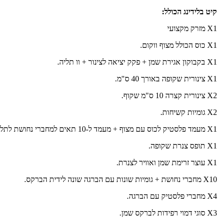
קיט בלידינג הכולל:
X1 מזרק מקצועי
X1 כוס הכולל מצוף ווקום.
X1 בקבוקון אגירת שמן + פקק יציאה לצינור + וו תליה.
X1 צינורית שקופה באורך 40 ס"מ.
X2 צינורית קצרה 10 ס"מ שקוף.
X2 גומיות קשיחות.
X1 מעמד פלסטיק לכוס עם מצוף + מעמד ל-10 תאים למחברי נחושת לתליה.
X1 תופס צנרת שקופה.
X1 עוצר זרימת שמן ואוויר לצנרת.
X10 מחברי נחושת + גומיות שונות עם הברגה שונה לידית הברקס.
X4 מחברי פלסטיק עם הברגה.
X3 סוגי דמוי רפידות לברקס שמן.