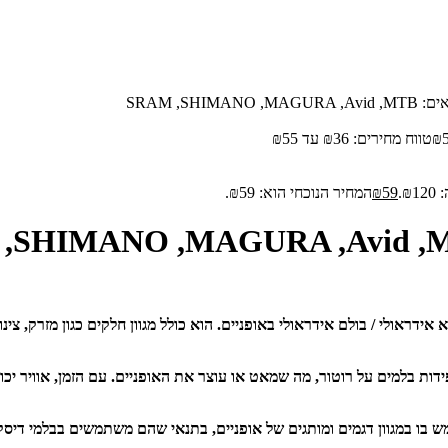
SRAM ,SHI
₪
טווח מחירים: ⁦₪36⁩ עד ⁦₪55⁩
₪.
59
₪
המחיר הנוכחי הוא: ₪59.
 אידראולי / בולם אידראולי באופניים. הוא כולל מגוון חלקים כגון מזרק, 
ידות בלמים על רוטור, מה שמאט או עוצר את האופניים. עם הזמן, אוויר יכ
 פיתרון אוניברסלי שניתן להשתמש בו במגוון דגמים ומותגים של אופניים, בתנאי שהם משתמש