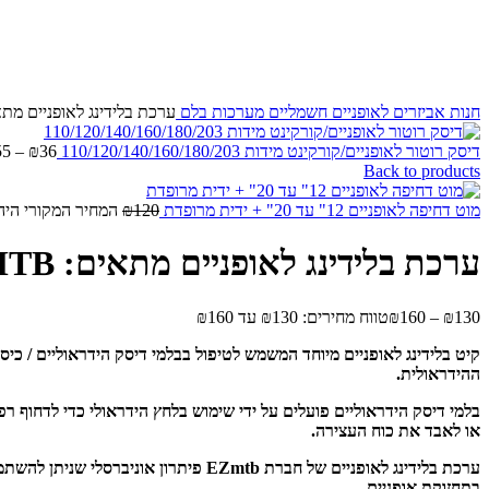
חנות
אביזרים לאופניים חשמליים
מערכות בלם
ערכת בלידינג לאופניים מתאים: MANO ,MAGURA ,Avid ,MTB
דיסק רוטור לאופניים/קורקינט מידות 110/120/140/160/180/203
36
₪
–
55
Back to products
מוט דחיפה לאופניים 12" עד 20" + ידית מרופדת
120
₪
המחיר המקורי היה: 120
ערכת בלידינג לאופניים מתאים: SRAM ,SHIMANO ,MAGURA ,Avid ,MTB
130
₪
–
160
₪
טווח מחירים: ⁦₪130⁩ עד ⁦₪160⁩
קיט בלידינג לאופניים מיוחד המשמש לטיפול בבלמי דיסק הידראוליים / כיסא
ההידראולית.
בלמי דיסק הידראוליים פועלים על ידי שימוש בלחץ הידראולי כדי לדחוף רפ
או לאבד את כוח העצירה.
ערכת בלידינג לאופניים של חברת EZmtb
בתחזוקת אופניים.