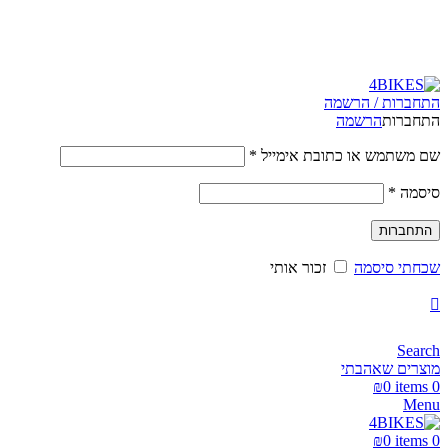
משלוחים מהירים לכל הארץ תוך 3-4 ימי עסקים.
התחברות / הרשמה
התחברות
הרשמה
שם משתמש או כתובת אימייל
*
סיסמה
*
התחברות
שכחתי סיסמה
זכור אותי
Search
מוצרים שאהבתי
₪
0
items
0
Menu
₪
0
items
0