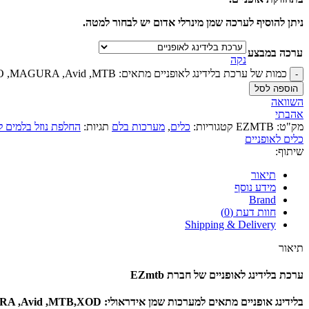
ניתן להוסיף לערכה שמן מינרלי אדום יש לבחור למטה.
ערכה במבצע
נקה
כמות של ערכת בלידינג לאופניים מתאים: SRAM ,SHIMANO ,MAGURA ,Avid ,MTB
הוספה לסל
השוואה
אהבתי
מק"ט:
EZMTB
קטגוריות:
כלים
,
מערכות בלם
תגיות:
החלפת נוזל בלמים ל
כלים לאופניים
שיתוף:
תיאור
מידע נוסף
Brand
חוות דעת (0)
Shipping & Delivery
תיאור
ערכת בלידינג לאופניים של חברת EZmtb
בלידינג אופניים מתאים למערכות שמן אידראולי: SRAM ,SHIMANO ,MAGURA ,Avid ,MTB,XOD.