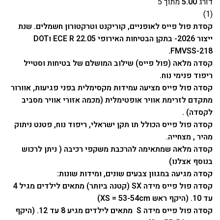
דורג
5.00
מתוך 5
(1)
קסדת פול פייס לאופניים, קוריקנט וטרקטורון חשמלים. שנת
ייצור 2026- בתקן הבטיחות האירופי ECE R 22.05 וDOT
FMVSS-218.
קסדה מלאה (פול פייס) שילוב המושלם של בטיחות וסטייל
ריפוד פנימי נוח.
קסדה פול פייס מציעה עמידות מקסימלית בפני פגיעות, אוורור
מתקדם לזרימת אוויר אופטימלית (מכמה אזורי אוויר מסביב
לקסדה) .
קסדה פול פייס הכולל תו תקן ישראלי, ריפוד נוח, פטנט ניתוק
מהיר , מצחייה.
קסדה מלאה שמתאימה להרכבת משקפי רכיבה ( ניתן לרכוש
בנוסף אצלנו)
קסדה מגיעה במגוון צבעים שונים, ומידות שונות:
קסדה פול פייס מידה SX (קטנה ביותר) מתאים לילדים מגיל 4
עד 10. (היקף ראש XS = 53-54cm)
קסדה פול פייס מידה S מתאים לילדים מגיע 8 עד 12. (היקף