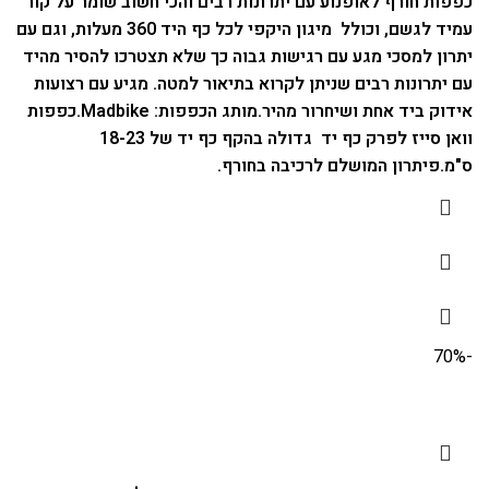
כפפות חורף לאופנוע עם יתרונות רבים והכי חשוב שומר על קור
עמיד לגשם, וכולל מיגון היקפי לכל כף היד 360 מעלות, וגם עם
יתרון למסכי מגע עם רגישות גבוה כך שלא תצטרכו להסיר מהיד
עם יתרונות רבים שניתן לקרוא בתיאור למטה.
מגיע עם רצועות
אידוק ביד אחת ושיחרור מהיר.
מותג הכפפות: Madbike.
כפפות
וואן סייז לפרק כף יד גדולה בהקף כף יד של 18-23
ס"מ.
פיתרון המושלם לרכיבה בחורף.
-70%