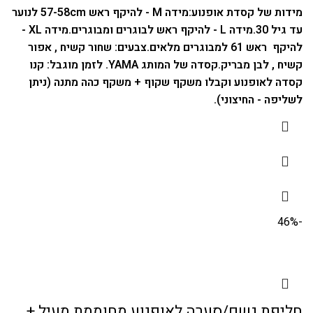
מידות של קסדת אופנוע:
מידה M - להיקף ראש 57-58cm לנוער
עד גיל 30.
מידה L - להיקף ראש לבוגרים ומבוגרים.
מידה XL -
להיקף ראש 61 למבוגרים מלאים.
צבעים: שחור קשיח , אפור
קשיח , לבן מבריק.
קסדה של המותג YAMA.
לזמן מוגבל: קנו
קסדה לאופנוע וקבלו משקף שקוף + משקף כהה מתנה (ניתן
לשליפה - החיצוני).
-46%
חליפת גשם/סערה לאופנוע מחוממת מעיל +