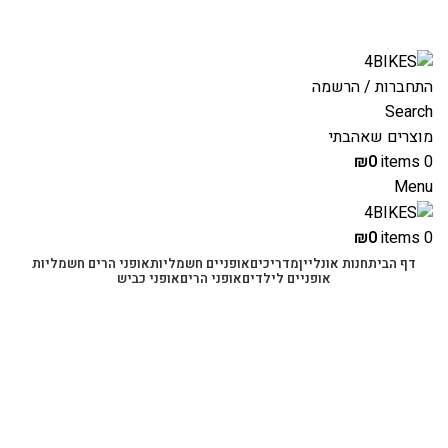
משלוחים מהירים לכל הארץ תוך 3-4 ימי עסקים.
משלוחים מהירים עם UPS תוך 3-5 ימים
התחברות / הרשמה
Search
מוצרים שאהבתי
₪
0
items
0
Menu
₪
0
items
0
דף הבית
חנות אונליין
מדריכים
אופניים חשמליות
אופני הרים חשמליות
אופניים לילדים
אופני הרים
אופני כביש
-46%