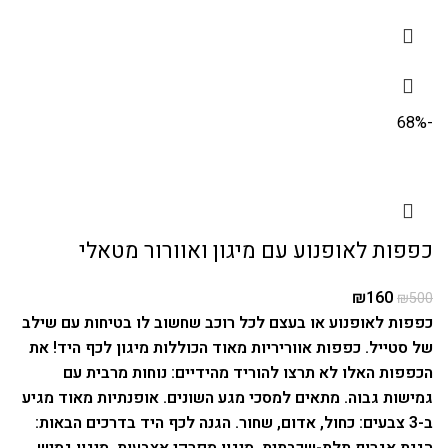
-68%
כפפות לאופנוע עם מיגון ואוורור מטאלי
₪
160
₪
500
כפפות לאופנוע או בעצם לכל רוכב שחשוב לו בטיחות עם שילב
של סטייל. כפפות אווריריות מאוד הכוללות מיגון לכף היד!
את
הכפפות האלו לא תרצו להוריד מהידיים: נוחות מרבית עם
גמישות גבוה.
מתאים למסכי מגע השונים.
אופנתיות מאוד מגיע
ב-3 צבעים: כחול, אדום, שחור. הגנה לכף היד בדרכים הבאות:
הגנת אגרוף תלת-שכבתית. מיגון מפרקי אצבעות.
מיגון גמיש