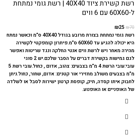
רשת קשירת ציוד 40X40 | רשת גומי נמתחת
ל-60X60 עם 6 ווים
₪
25
₪
70
רשת גומי נמתחת בצורת מרובע בגודל 40X40 ס”מ וכאשר נמתח
היא יכולה להגיע עד 60X60 ס”מ.
פיתרון קומפקטי לקשירה
מהירה מאחר ויש לרשת ווים אנטי החלקה ונגד שריטות ואפשר
לגם גמישות בקשירת דברים על הסבר שלכם.
יש 2 סוגי
עובי:
עובי הרשת 4 מ”מ בצבעים: צהוב, אדום , כחול.
עובי רשת 5
מ”מ בצבעים משולב מחזירי אור קטנים: אדום, שחור, כחול.
ניתן
לחבוק איתו קסדה, תיק, קופסת קרטון ישירות לסבל או לשלדה
של האופניים או האופנוע.