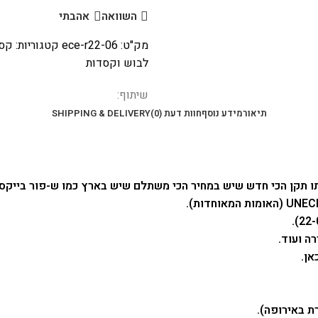
השוואה
אהבתי
מק"ט:
ece-r22-06
קטגוריות:
קסד
לבוש וקסדות
שיתוף:
תיאור
מידע נוסף
חוות דעת (0)
SHIPPING & DELIVERY
 תקן הכי חדש שיש במחיר הכי משתלם שיש בארץ כמו ש-פור בייקס 
ה ועוד.