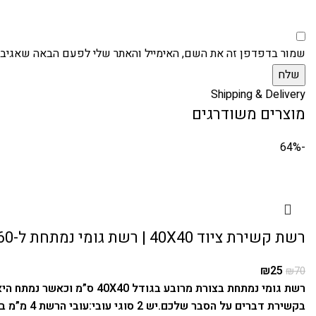
שמור בדפדפן זה את השם, האימייל והאתר שלי לפעם הבאה שאגיב.
Shipping & Delivery
מוצרים משודרגים
-64%
רשת קשירת ציוד 40X40 | רשת גומי נמתחת ל-60X60 עם 6 ווים
₪
25
₪
70
רשת גומי נמתחת בצורת מרובע בגודל 40X40 ס”מ וכאשר נמתח היא יכולה להגיע עד 60X60 ס”מ.
בקשירת דברים על הסבר שלכם.
יש 2 סוגי עובי:
עובי הרשת 4 מ”מ בצבעים: צהוב, אדום , כחול.