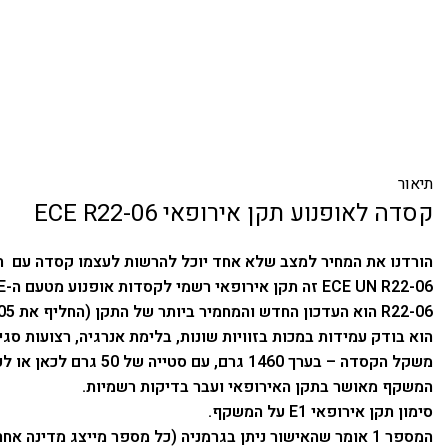
תיאור
קסדה לאופנוע תקן אירופאי ECE R22-06
הורדנו את המחיר למצב שלא אחד יוכל להרשות לעצמו קסדה עם תו
ECE UN R22-06 זה תקן אירופאי רשמי לקסדות אופנוע מטעם ה-UNECE (האומות המאוחדות).
R22-06 הוא העדכון החדש והמחמיר ביותר של התקן (החליף את 22-05).
הוא בודק עמידות במכות בזוויות שונות, בלימת אנרגיה, רצועות סגיר
משקל הקסדה – בערך 1460 גרם, עם סטייה של 50 גרם לכאן או לכאן.
המשקף מאושר בתקן האירופאי ועבר בדיקות רשמיות.
סימון תקן אירופאי E1 על המשקף.
המספר 1 אומר שהאישור ניתן בגרמניה (כל מספר מייצג מדינה אחרת באירופה).