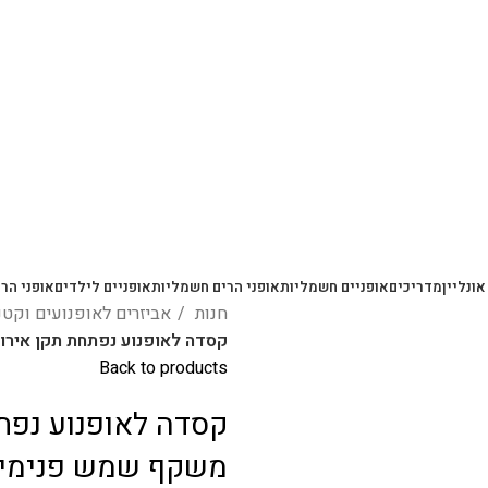
משלוחים מהירים עם UPS תוך 3-5 ימים
אונליין
מדריכים
אופניים חשמליות
אופני הרים חשמליות
אופניים לילדים
אופני הרי
חנות
אביזרים לאופנועים וקט
קסדה לאופנוע נפתחת תקן אירופאי ECE R22-06 + משקף שמ
Back to products
משקף שמש פנימי