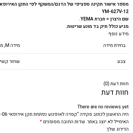
מספר אישור תקינה ספציפי של הדגם/המשקף לפי התקן האירופאי לדוגמה 0043
YM-627V-12
שם היצרן = חברת YEMA.
מגיע כולל תיק בד מונע שריטות.
מידע נוסף
בחירת מידה
מידה M, מידה L, מידה XL
צבע
שחור קשיח
חוות דעת (0)
חוות דעת
There are no reviews yet
היה הראשון לכתוב סקירה “קסדה לאופנוע נפתחת תקן אירופאי ECE R22-06 + משקף שמש פנימי”
האימייל לא יוצג באתר.
שדות החובה מסומנים
*
הדירוג שלך