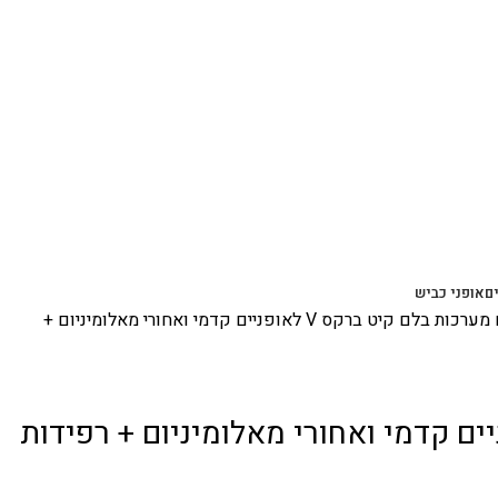
ם
אופני כביש
מערכות בלם
קיט ברקס V לאופניים קדמי ואחורי מאלומיניום +