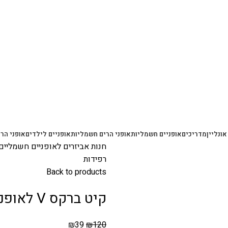
משלוחים מהירים עם UPS תוך 3-5 ימים
אונליין
מדריכים
אופניים חשמליות
אופני הרים חשמליות
אופניים לילדים
אופני הרי
חנות
אביזרים לאופניים חשמליים
רפידות
Back to products
קיט ברקס V לאופניים קדמי ואחורי מאלומיניום + רפידות
₪
39
₪
120