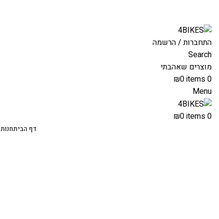
משלוחים מהירים לכל הארץ תוך 3-4 ימי עסקים.
התחברות / הרשמה
Search
מוצרים שאהבתי
₪
0
items
0
Menu
₪
0
items
0
דף הבית
חנות 
-68%
Click to enlarge