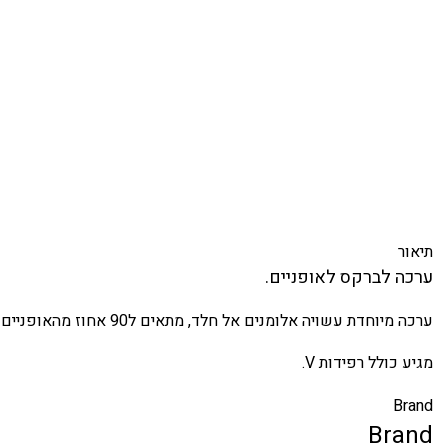
תיאור
ערכה לברקס לאופניים.
ערכה מיוחדת עשויה אלומנים אל חלד, מתאים ל90 אחוז מהאופניים שיש היום, חשמלי או רגיל, קיט מלא ומוכן להרכבה לקדימה וגם לאחורי האופניים, מה שנשאר לכם לחבר לשלדה ולנעול את הכבל.
מגיע כולל רפידות V.
Brand
Brand