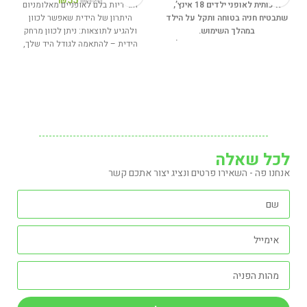
₪
55
₪
120
איכותית לאופני ילדים 18 אינץ’,
זוג ידיות בלם לאופניים מאלומניום
שתבטיח חניה בטוחה ותקל על הילד
היתרון של הידית שאפשר לכוון
במהלך השימוש.
ולהגיע לתוצאות: ניתן לכוון מרחק
רגלית לאופני ילדים 18 אינץ’ –
הידית – להתאמה לגודל היד שלך,
מותאמת לגודל זה
בסיס רחב ליציבות גבוהה בכל
תנאי שטח
קפיץ פנימי לקיפול קל ומהיר
חומרים עמידים לשימוש ממושך
התקנה פשוטה ומהירה
לכל שאלה
אנחנו פה - השאירו פרטים ונציג יצור אתכם קשר
אורך: 25.5 ס”מ
חומר: מתכת ופלסטיק עמיד
צבע: שחור
תכונות נוספות: קפיץ פנימי, בסיס
רחב נגד החלקה