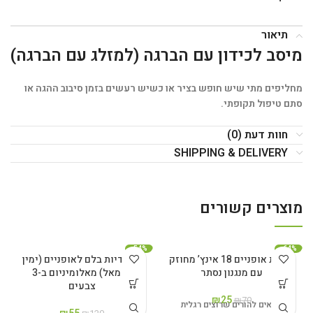
תיאור
מיסב לכידון עם הברגה (למזלג עם הברגה)
מחליפים מתי שיש חופש בציר או כשיש רעשים בזמן סיבוב ההגה או
סתם טיפול תקופתי.
חוות דעת (0)
SHIPPING & DELIVERY
מוצרים קשורים
-54%
-64%
רגלית אופניים 18 אינץ’ מחוזק
זוג ידיות בלם לאופניים (ימין
עם מנגנון נסתר
ושמאל) מאלומיניום ב-3
צבעים
₪
25
₪
70
מתאים להורים שרוצים רגלית