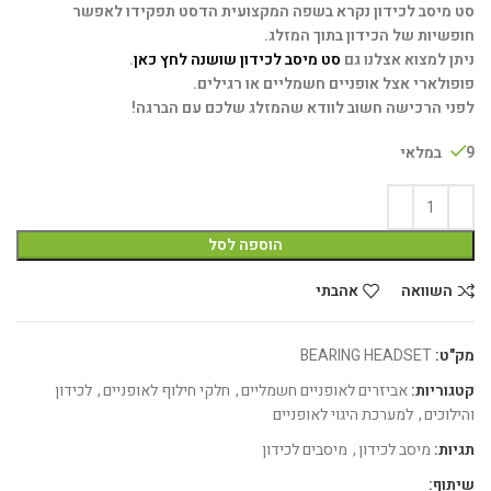
סט מיסב לכידון נקרא בשפה המקצועית הדסט תפקידו לאפשר
חופשיות של הכידון בתוך המזלג.
ניתן למצוא אצלנו גם
סט מיסב לכידון שושנה לחץ כאן
.
פופולארי אצל אופניים חשמליים או רגילים.
לפני הרכישה חשוב לוודא שהמזלג שלכם עם הברגה!
9 במלאי
הוספה לסל
השוואה
אהבתי
מק"ט:
BEARING HEADSET
קטגוריות:
אביזרים לאופניים חשמליים
,
חלקי חילוף לאופניים
,
לכידון
והילוכים
,
למערכת היגוי לאופניים
תגיות:
מיסב לכידון
,
מיסבים לכידון
שיתוף: