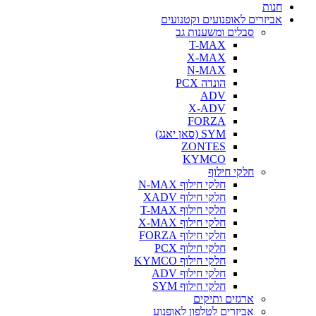
חנות
אביזרים לאופנועים וקטנועים
סבלים ומשענות גב
T-MAX
X-MAX
N-MAX
הונדה PCX
ADV
X-ADV
FORZA
SYM (סאן יאנג)
ZONTES
KYMCO
חלקי חילוף
חלקי חילוף N-MAX
חלקי חילוף XADV
חלקי חילוף T-MAX
חלקי חילוף X-MAX
חלקי חילוף FORZA
חלקי חילוף PCX
חלקי חילוף KYMCO
חלקי חילוף ADV
חלקי חילוף SYM
ארגזים ותיקים
אביזרים לטלפון לאופנוע