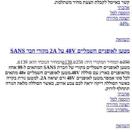
קשר באיימל לקבלת הצעת מחיר משתלמת.
אהבתי
הוספה לסל
תצוגה מהירה
-44%
השוואה
מטען לאופניים חשמליים 48V על 2A מקורי חבר SANS
250
₪
המחיר המקורי היה: ₪250.
139
₪
המחיר הנוכחי הוא: ₪139.
מטען לאופניים חשמליים מקורי של חברת SANS המתאים ל-99 אחוז
מהאופניים בארץ עם סוללה 48V.
מטען לאופניים חשמליים 48v מתאים
לכל סוגי אמפר.
מטען לאופניים 48V זרם יציאה 2A.
למטען נורת בקרה
כאשר הסוללה ריקה יראה לכם צבע אדום, כאשר הסוללה מלאה הנורה
תתחלף לירוק.
אהבתי
הוספה לסל
תצוגה מהירה
-56%
רב מכר
השוואה