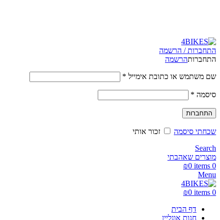
משלוחים מהירים לכל הארץ תוך 3-4 ימי עסקים.
משלוחים מהירים עם UPS תוך 3-5 ימים
התחברות / הרשמה
התחברות
הרשמה
שם משתמש או כתובת אימייל
*
סיסמה
*
התחברות
שכחתי סיסמה
זכור אותי
Search
מוצרים שאהבתי
₪
0
items
0
Menu
₪
0
items
0
דף הבית
חנות אונליין