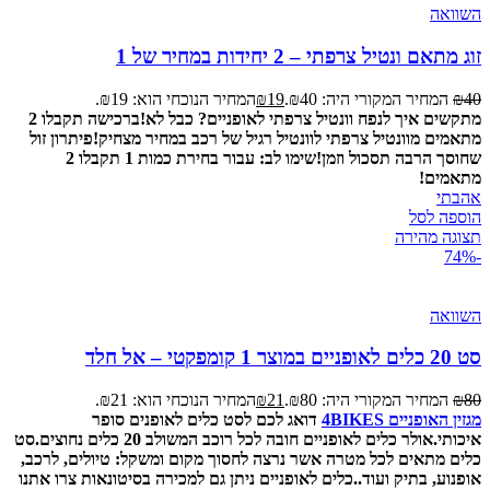
השוואה
זוג מתאם ונטיל צרפתי – 2 יחידות במחיר של 1
40
₪
המחיר המקורי היה: ₪40.
19
₪
המחיר הנוכחי הוא: ₪19.
מתקשים איך לנפח וונטיל צרפתי לאופניים? כבל לא!
ברכישה תקבלו 2
מתאמים מוונטיל צרפתי לוונטיל רגיל של רכב במחיר מצחיק!
פיתרון זול
שחוסך הרבה תסכול וזמן!
שימו לב: עבור בחירת כמות 1 תקבלו 2
מתאמים!
אהבתי
הוספה לסל
תצוגה מהירה
-74%
השוואה
סט 20 כלים לאופניים במוצר 1 קומפקטי – אל חלד
80
₪
המחיר המקורי היה: ₪80.
21
₪
המחיר הנוכחי הוא: ₪21.
מגזין האופניים 4BIKES
דואג לכם לסט כלים לאופנים סופר
איכותי.
אולר כלים לאופניים חובה לכל רוכב המשולב 20 כלים נחוצים.
סט
כלים מתאים לכל מטרה אשר נרצה לחסוך מקום ומשקל: טיולים, לרכב,
אופנוע, בתיק ועוד..
כלים לאופניים ניתן גם למכירה בסיטונאות צרו אתנו