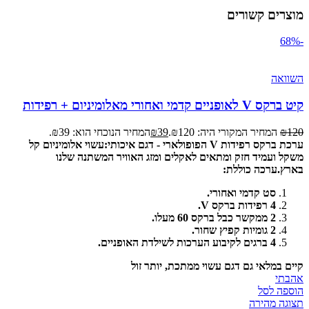
מוצרים קשורים
-68%
השוואה
קיט ברקס V לאופניים קדמי ואחורי מאלומיניום + רפידות
120
₪
המחיר המקורי היה: ₪120.
39
₪
המחיר הנוכחי הוא: ₪39.
ערכת ברקס רפידות V הפופולארי - דגם איכותי:
עשוי אלומיניום קל
משקל ועמיד חזק ומתאים לאקלים ומזג האוויר המשתנה שלנו
בארץ.
ערכה כוללת:
סט קדמי ואחורי.
4 רפידות ברקס V.
2 ממקשר כבל ברקס 60 מעלו.
2 גומיות קפיץ שחור.
4 ברגים לקיבוע הערכות לשילדת האופניים.
קיים במלאי גם דגם עשוי ממתכת, יותר זול
אהבתי
הוספה לסל
תצוגה מהירה