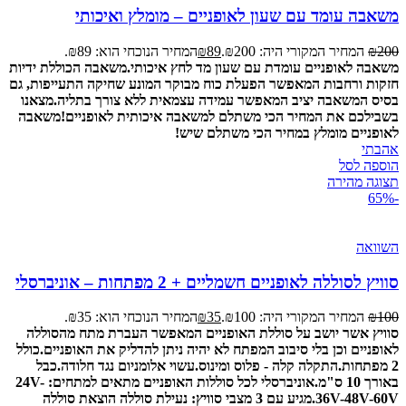
משאבה עומד עם שעון לאופניים – מומלץ ואיכותי
200
₪
המחיר המקורי היה: ₪200.
89
₪
המחיר הנוכחי הוא: ₪89.
משאבה לאופניים עומדת עם שעון מד לחץ איכותי.
משאבה הכוללת ידיות
חזקות ורחבות המאפשר הפעלת כוח מבוקר המונע שחיקה התעייפות, גם
בסיס המשאבה יציב המאפשר עמידה עצמאית ללא צורך בתליה
.
מצאנו
בשבילכם את המחיר הכי משתלם למשאבה איכותית לאופניים!
משאבה
לאופניים מומלץ במחיר הכי משתלם שיש!
אהבתי
הוספה לסל
תצוגה מהירה
-65%
השוואה
סוויץ לסוללה לאופניים חשמליים + 2 מפתחות – אוניברסלי
100
₪
המחיר המקורי היה: ₪100.
35
₪
המחיר הנוכחי הוא: ₪35.
סוויץ אשר יושב על סוללת האופניים המאפשר העברת מתח מהסוללה
לאופניים וכן בלי סיבוב המפתח לא יהיה ניתן להדליק את האופניים.
כולל
2 מפתחות.
התקלה קלה - פלוס ומינוס.
עשוי אלומניום נגד חלודה.
כבל
באורך 10 ס"מ.
אוניברסלי לכל סוללות האופניים מתאים למתחים: 24V-
36V-48V-60V.
מגיע עם 3 מצבי סוויץ: נעילת סוללה הוצאת סוללה