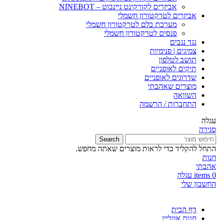
אביזרים לקורקינט ניינבוט – NINEBOT
אביזרים לטרקטורון חשמלי
מערכת בלם לטרקטורון חשמלי
פנסים לטרקטורון חשמלי
נגד נגבים
צמיגים | פנימיות
תושב לטלפון
תיקים לאופניים
שדרוגים לאופניים
מוצרים שאהבתי
השוואה
התחברות / הרשמה
עגלה
סגירה
Search
התחל להקליד כדי לראות מוצרים שאתה מחפש.
חנות
אהבתי
0
items
עגלה
החשבון שלי
דף הבית
חנות אונליין