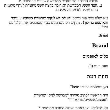
עבודה הרבה יותר יסודית ממברשת שיניים או סמרטוט.
.
הצד השני:
המברשת הארוכה בקצה השני מיועדת לניקוי מקומות
צרים שהיד לא מגיעה אליהם.
טיפ שלנו צוות פור בייקס:
לעולם לא לנקות שרשרת כשהמנוע עובד
והאופנוע בהילוך!
, מנקים רק כשהמנוע כבוי ומסובבים את הגלגל עם
היד!!!
Brand
Brand
כלים לאופניים
חוות דעת (0)
חוות דעת
There are no reviews yet
היה הראשון לכתוב סקירה “מברשת לניקוי שרשרת
לאופנוע/אופניים/טרקטורון”
האימייל לא יוצג באתר.
שדות החובה מסומנים
*