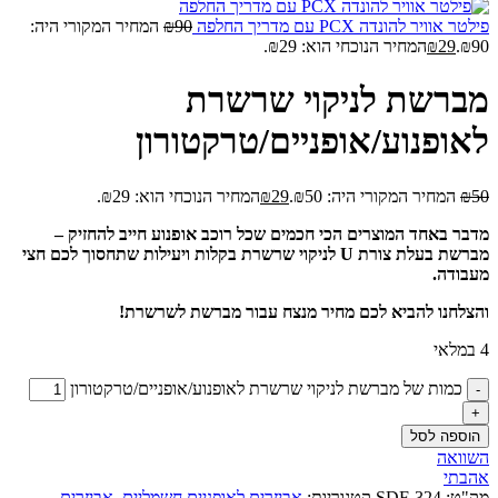
פילטר אוויר להונדה PCX עם מדריך החלפה
90
₪
המחיר המקורי היה:
₪90.
29
₪
המחיר הנוכחי הוא: ₪29.
מברשת לניקוי שרשרת
לאופנוע/אופניים/טרקטורון
50
₪
המחיר המקורי היה: ₪50.
29
₪
המחיר הנוכחי הוא: ₪29.
מדבר באחד המוצרים הכי חכמים שכל רוכב אופנוע חייב להחזיק –
מברשת בעלת צורת U לניקוי שרשרת בקלות ויעילות שתחסוך לכם חצי
מעבודה.
והצלחנו להביא לכם מחיר מנצח עבור מברשת לשרשרת!
4 במלאי
כמות של מברשת לניקוי שרשרת לאופנוע/אופניים/טרקטורון
הוספה לסל
השוואה
אהבתי
מק"ט:
324-SDF
קטגוריות:
אביזרים לאופניים חשמליים
,
אביזרים