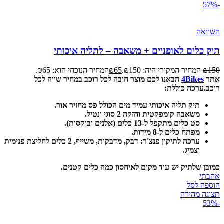
-57%
השוואה
תיק כלים לאופניים + משאבה – לתליה איכותי
150
₪
המחיר המקורי היה: ₪150.
65
₪
המחיר הנוכחי הוא: ₪65.
אתר
4Bikes
הבאנו לכם מוצר חובה לכל רוכב במחיר שווה לכל
רוכב.
ערכה כוללת:
תיק תליה איכותי עמיד מים הכולל פס מחזיר אור.
משאבה קומפקטית וחזקה 2 סוגי ונטיל.
סט כלים מתקפל ל-13 כלים (אלנים ובוקסות).
מפתח כלים ל-8 מידות.
ערכה לתיקון פנצ'ר: דבק, מדבקות, משייף, 2 כלים לחליצת פנימית
וצמיג.
כמובן שלתיק יש עוד מקום לאיחסון כמה כלים קטנים.
אהבתי
הוספה לסל
תצוגה מהירה
-53%