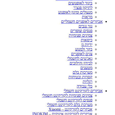
ביגוד לאופנועים
לתיקון פנצ'ר
מנעולים ומיגון לאופנוע
מראות
אביזרים לאופניים חשמליים
נגד נגבים
פנסים וצופרים
צמיגים ופנימיות
כיסאות
ידיות גז
בקר ולמנוע
צגים לאופניים
גאג'טים לחשמלי
לכידון והילוכים
מטענים
מערכות בלם
קסדות ובטיחות
רגליות
כלי עבודה
אביזרים לקורקינט חשמלי
צמיגים ופנימיות לקורקינט חשמלי
פנסים לקורקינט חשמלי
מערכת בלם לקורקינט חשמלי
אביזרים לקורקינט – Xiaomi
אביזרים לקורקינט אינוקים – INOKIM