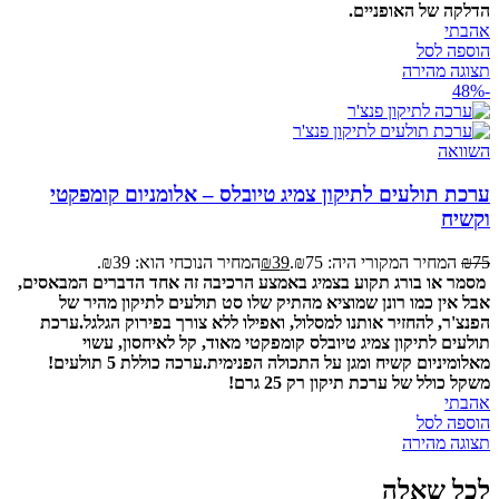
הדלקה של האופניים.
אהבתי
הוספה לסל
תצוגה מהירה
-48%
השוואה
ערכת תולעים לתיקון צמיג טיובלס – אלומניום קומפקטי
וקשיח
75
₪
המחיר המקורי היה: ₪75.
39
₪
המחיר הנוכחי הוא: ₪39.
מסמר או בורג תקוע בצמיג באמצע הרכיבה זה אחד הדברים המבאסים,
אבל אין כמו רונן שמוציא מהתיק שלו סט תולעים לתיקון מהיר של
הפנצ'ר, להחזיר אותנו למסלול, ואפילו ללא צורך בפירוק הגלגל.
ערכת
תולעים לתיקון צמיג טיובלס קומפקטי מאוד, קל לאיחסון, עשוי
מאלומיניום קשיח ומגן על התכולה הפנימית.
ערכה כוללת 5 תולעים!
משקל כולל של ערכת תיקון רק 25 גרם!
אהבתי
הוספה לסל
תצוגה מהירה
לכל שאלה