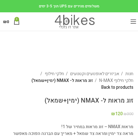
משלוחים מהירים עם UPS תוך 3-5 ימים
0
₪
0
-60%
Click to enlarge
חנות
אביזרים לאופנועים וקטנועים
חלקי חילוף
חלקי חילוף N-MAX
זוג מראות ל- NMAX (ימין+שמאל)
Back to products
זוג מראות ל- NMAX (ימין+שמאל)
₪
120
₪
300
מראות NMAX – זוג מראות במחיר של 1!
מראה צד ימין ומראה צד שמאל + מאריך עם הברגה הפוכה מאפשר