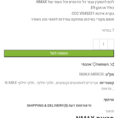
לכם להתקין עבור כל הדגמים וכל השני של NMAX.
כולל תו תקן E9.
בקרת איכות CCC V045331.
תואם מקורי באיכות מחוזקת עמידות לתנאי מזג האוויר.
7 במלאי
הוספה לסל
השוואה
אהבתי
מק"ט:
NMAX-MIRROR
קטגוריות:
אביזרים לאופנועים וקטנועים
,
חלקי חילוף
,
חלקי חילוף N-MAX
,
מראות
שיתוף:
תיאור
חוות דעת (0)
SHIPPING & DELIVERY
תיאור