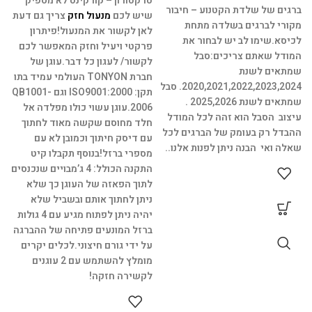
טרקטורון – קורקינט לא מספיק
ברגים של שלדת הקטנוע – חיבור
ה
שיש לכם
מנעול חזק
צריך גם דעת
מקורי לברגים בשלדה מתחת
חי
לאן לקשור את המנעול!
פיתרון
לכיסא.
שימו לב יש לבחור את
.
פרקטי ויעיל וחזק המאפשר לכם
המודל שאתם צריכים:
סבל
ק
לקשור/ לעגון כל דבר.
עוגן של
שמתאים לשנת
חברת TONYON העולמי עמיד בתו
2020,2021,2022,2023,2024.
סבל
פ
תקן: ISO9001:2000 וגם QB1001-
שמתאים לשנת 2025,2026 .
ת
2006.
עוגן עשוי כולו מפלדה אל
עיצוב הסבל הוא זהה לכל המודל
מ
חלד מחוסם שקשה מאוד לחתוך
ההבדל רק בעומק של הברגים לכל
ת
עם דיסק חיתוך וכמובן לא עם
שאלה ואי הבנה ניתן לפנות אלנו..
א
מספרי ברזל!
בנוסף תקבלו קיט
צ
התקנה הכולל: 4 ג’מבויים שנכנסים
ב
לתוך הפאזה של העוגן כך שלא
ניתן לחתוך אותם ובשביל שלא
יהיה ניתן לפתוח מגיע עם 4 גולות
מ
ברזל המונעים פתיחה של ההברגה
פ
על ידי גורם חיצוני.
לכלים יקרים
מומלץ להשתמש עם 2 עוגנים
לקשירה חזקה!
ע
א