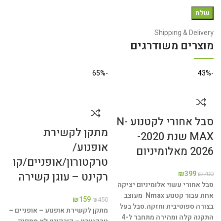
Shipping & Delivery
מוצרים משודרגים
-36%
-65%
-43%
סבל אחורי לקטנוע N-
מתקן לקשירת
א
MAX שנת 2020-
אופנוע/
2026 מאלומיניום
טרקטורון/אופניים/קו
–
₪
399
רקינט – עוגן קשירה
₪
700
סבל אחורי עשוי אלומיניום יציקה
0
אחת עבור קטנוע Nmax מעוצב
א
₪
159
₪
450
בצורה ספוטיבית וחזקה.
סבל בעל
מתקן לקשירת אופנוע – אופניים –
התקנה קלה ומהירה מתחבר ל-4
ה