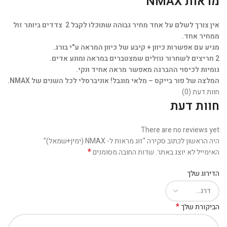
מראות NMAX
אין צורך לשלם על אחד מחיר גבוהה שתוכלו לקבל 2 צדדים ביותר זול
ממחיר אחד.
מגיע עם אפשרות כיוון + קיבע של כיוון המראה ע"י בורג.
2 חריצים לשחרור נוזלים שמצטברים במראה ומונע אדים.
גומיות לכיסוי ההברגה מאפשר מראה אחיד ונקי.
המלצה של פור בייקס – מלאי מוגבל! אוניברסלי לכל השנים של NMAX.
חוות דעת (0)
חוות דעת
There are no reviews yet
היה הראשון לכתוב סקירה “זוג מראות ל- NMAX (ימין+שמאל)”
*
האימייל לא יוצג באתר.
שדות החובה מסומנים
הדירוג שלך
*
הביקורת שלך