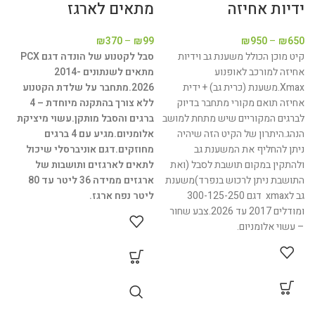
ידיות אחיזה
מתאים לארגז
א
א
₪
370
–
₪
99
₪
950
–
₪
650
קיט מוכן הכולל משענת גב וידיות
סבל לקטנוע של הונדה דגם PCX
0
אחיזה למורכב לאופנוע
מתאים לשנתונים 2014-
Xmax.משענת (כרית גב) + ידית
2026.
מתחבר על שלדת הקטנוע
אחיזה תואם מקורי מתחבר בדיוק
ללא צורך בהתקנה מיוחדת – 4
לברגים המקוריים שיש מתחת למושב
ברגים והסבל מותקן.
עשוי מיציקת
הנהג.היתרון של הקיט הזה שיהיה
אלומניום.
מגיע עם 4 ברגים
ניתן להחליף את המשענת גב
מחוזקים.
דגם אוניברסלי שיכול
ולהתקין במקום תושבת לסבל (ואת
לתאים לארגזים ותושבות של
התושבת ניתן לרכוש בנפרד)משענת
ארגזים ממידה 36 ליטר עד 80
גב לxmax דגם 300-125-250
ליטר נפח ארגז.
ת
ומודלים 2017 עד 2026.צבע שחור
– עשוי אלומניום.
י