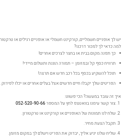
יש לך אופניים חשמליים, קורקינט חשמלי או אופניים רגילים או טרקטו
למה כדאי לך למכור דרכנו?
כך תפנה מקום בבית או בחצר לצרכים אחרים!
תרוויח כסף קל ובמזומן – תמורה הוגנת ותשלום מיידי!
תוכל להשקיע בכסף בכל רכב חדש אם תרצה!
הפריטים שלך יקבלו חיים חדשים אצל בעלים אחרים או יכלו לפירוק 
איך זה עובד במעשה? הכי פשוט:
צור קשר עימנו בוואטצפ לחץ על המספר
052-520-90-66
שלח לנו תמונות של האופניים או קורקינט או טרקטורון.
תקבל הצעת מחיר.
שליח שלנו יגיע אליך, יבדוק את הפריט וישלם לך במקום מזומן.