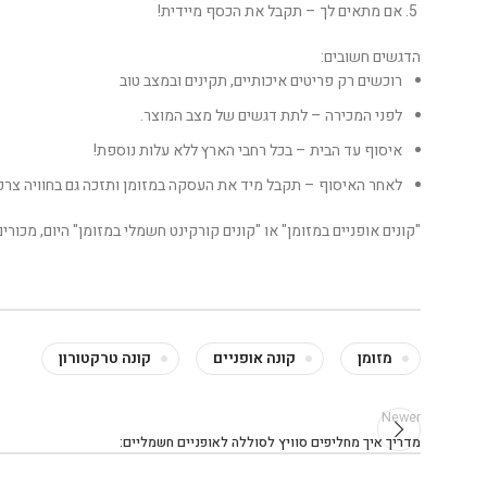
אם מתאים לך – תקבל את הכסף מיידית!
הדגשים חשובים:
רוכשים רק פריטים איכותיים, תקינים ובמצב טוב
לפני המכירה – לתת דגשים של מצב המוצר.
איסוף עד הבית – בכל רחבי הארץ ללא עלות נוספת!
לאחר האיסוף – תקבל מיד את העסקה במזומן ותזכה גם בחוויה צרכנ
"קונים אופניים במזומן" או "קונים קורקינט חשמלי במזומן" היום, מכו
מזומן
קונה אופניים
קונה טרקטורון
Newer
מדריך איך מחליפים סוויץ לסוללה לאופניים חשמליים: