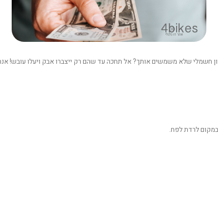
רון חשמלי שלא משמשים אותך? אל תחכה עד שהם רק ייצברו אבק ויעלו עובש! אנחנו
במקום לרדת לפח.