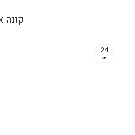
קונה א
24
יונ