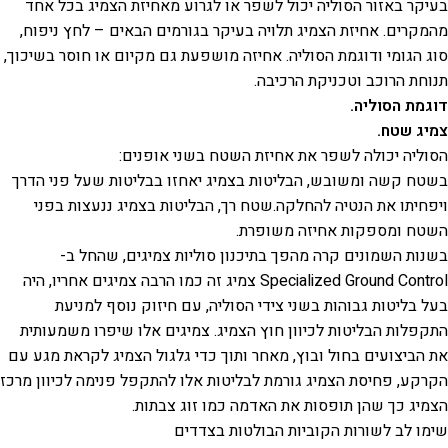
בעיקר באזור הסוליה יכול לשפר או לגרוע מאחיזת הצמיג בכל אחד
מהמקרים. אחיזת הצמיג תלויה בעיקר בגורמים הבאים – לחץ ניפוח,
סוג הגומי ודוגמת הסוליה. אחיזה מושפעת גם מקיום או חוסר בשיכוך,
תנוחת הרוכב וטכניקת הרכיבה.
דוגמת הסוליה.
צמיג שטח.
הסוליה יכולה לשפר את אחיזת השטח בשני אופנים:
בשטח קשה ומשובש, הבליטות בצמיג יאחזו בבליטות שעל פני הדרך
ויפחיתו את הנטיה להחלקה.שטח רך, הבליטות בצמיג ננעצות בפני
השטח ומספקות אחיזה משופרת.
בשנות השמונים קרה מהפך בתיכנון סוליות צמיגים, שהחל ב-
Specialized Ground Control צמיג זה כמו הרבה צמיגים אחריו, היה
בעל בליטות גבוהות בשני צידי הסוליה, עם חיזוק נוסף למניעת
התקפלות הבליטות לכיוון חוץ הצמיג. צמיגים אלו שיפרו משמעותית
את הביצועים בחול ובוץ, מאחר ותוך כדי גלגול הצמיג לקראת מגע עם
הקרקע, פחיסת הצמיג גורמת לבליטות אלו להתקפל פנימה לכיוון מרכז
הצמיג כך שהן תופסות את האדמה כמו זוג צבתות.
שימו לב לשורות הקוביות הבולטות בצדדים