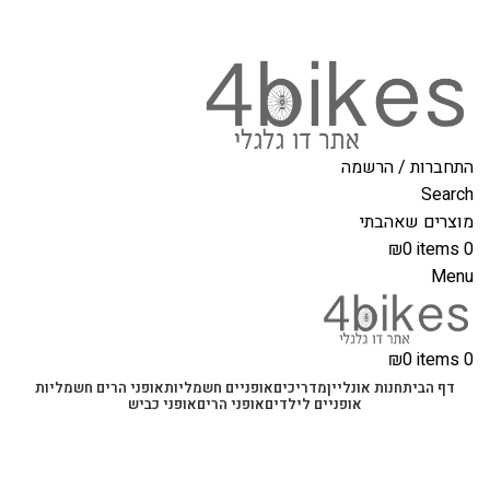
משלוחים מהירים לכל הארץ תוך 3-4 ימי עסקים.
משלוחים מהירים עם UPS תוך 3-5 ימים
התחברות / הרשמה
Search
מוצרים שאהבתי
₪
0
items
0
Menu
₪
0
items
0
דף הבית
חנות אונליין
מדריכים
אופניים חשמליות
אופני הרים חשמליות
אופניים לילדים
אופני הרים
אופני כביש
בלוג
סקירת מוצרים לאופניים