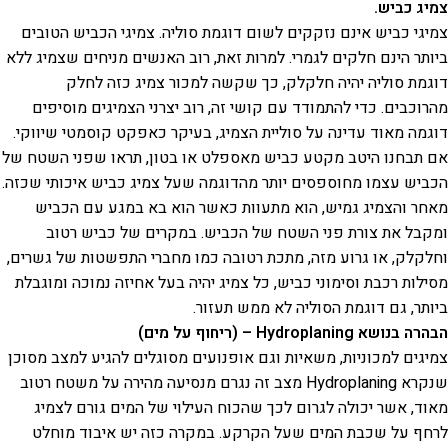
צמיג כביש.
צמיגי כביש אינם נזקקים לשום דוגמת סוליה. צמיגי הכביש הטובים
ביותר הינם חלקים לגמרי. למרות זאת, רוב האנשים מניחים שצמיג ללא
דוגמת סוליה יהיה חלקלק, כך שקשה למכור צמיג כזה לחלק
מהרוכבים. כדי להתמודד עם קושי זה, רוב יצרני הצמיגים מוסיפים
דוגמה מאוד עדינה על סוליית הצמיג, בעיקר כאפקט קוסמטי שיווקי.
אם תבחנו היטב מקטע כביש מאספלט או בטון, תראו שפני השטח של
הכביש עצמו מחוספסים יותר מהדוגמה שעל צמיג כביש איכותי שכזה.
מאחר והצמיג גמיש, הוא מתעוות כאשר הוא בא במגע עם הכביש
ומקבל את צורת פני השטח של הכביש. במקרים של כביש רטוב
וחלקלק, או גרוע מזה, מתכת רטובה כמו מחברי התפשטות של גשרים,
מסילות רכבת וסימוני כביש, כל צמיג יהיה בעל אחיזה נמוכה ומוגבלת
ביותר, גם דוגמת הסוליה לא ממש תעזור.
הבהרה בנושא Hydroplaning – (ריחוף על מים)
צמיגים למכוניות, משאיות וגם אופנועים מסוגלים להגיע למצב מסוכן
שנקרא Hydroplaning מצב זה נגרם מנסיעה מהירה על משטח רטוב
מאוד, אשר יכולה לגרום לכך שהכוח העילוי של המים גורם לצמיג
לרחף על שכבת המים שעל הקרקע. במקרה כזה יש איבוד מוחלט