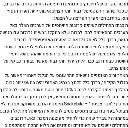
(עבור מקרים של חישוקים פגומים) התפיסה הרווחת בקרב הרוכבים,
שככל שהערך המקסימלי גבוה יותר הצמיג איכותי יותר. הערך הנפוץ
הוא בקירוב חצי מערך הפריצה של הצמיג.
רוכבים מתחילים לעיתים קרובות מתיחסים אל הערכים האלה כאל
הערכים המתאימים להם. למרות שלא תתקלו בבעיות גדולות עם הגישה
הזאת, בדרך כלל לא תקבלו את הביצועים האופטימליים. רוכבים
ותיקים מנסים לחצים שונים ולרוב משנים את הלחץ לפי תנאי השטח.
הלחץ האופטימלי של צמיג נקבע על פי העומס שהוא נושא ותנאי
השטח. עבור רוכב כבד הלחץ יהיה יותר גבוה מאשר עבור רוכב קל על
אותו צמיג.
מאחר ורוב האופניים נושאים יותר עומס על הגלגל האחורי מאשר על
הגלגל הקידמי, בדרך כלל הלחץ בצמיג האחורי יהיה במעט יותר גבוה
מהלחץ בצמיג הקידמי. לרוב כ 10% יותר. שטח משובש דורש לרוב לחץ
יותר נמוך לשיפור האחיזה ונוחות הנסיעה, אך לחץ נמוך מדי מעלה את
הסיכון ל"תקר צביטה" – Snakebite מיומנות הרוכב משחקת תפקיד לא
מבוטל בעניין. רוכבים מנוסים נוטים להטות את המשקל מהגלגל הפוגע
במהמורה לשבריר שניה כדי להוריד מעוצמת המכה, כאשר רוכבים
מתחילים יושבים על האופניים וסופגים את מלוא המכה ומסתכנים ב