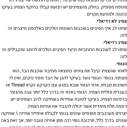
אופניים נבדקו ונמצאו כגמישים מדי, ונותנים הרגשה של צמיג לא
מנופח מספיק. בחלק מהצמיגים יש רצועת קבלר בהיקף הצמיג בעיקר
כהגנה ולמניעת תקרים.
צמיג לא רדיאלי.
שימו לב איך הסיבים בשכבות השונות הולכים באלכסון וניצבים זה
לזה.
צמיג רדיאלי.
שימו לב לשכבות הרוחביות וכיצד הסיבים הולכים לרוחב ומקבילים זה
לזה.
הגומי.
לאחר שהצמיג קיבל את צורתו כתוצאה מחיבור שכבות הבד, הוא
מצופה בגומי. הגומי נועד בעיקר להגן על הבד מפני נזקים, ואין לו
חשיבות מבנית. אזור הגומי שבא במגע עם הקרקע נקרא Thread או
בעברית סוליית הצמיג. הגומי באזור זה בדרך כלל יותר עבה מהגומי
בדפנות הצמיג, בעיקר לטובת עמידות בשחיקה. לרוב הצמיגים יש
דוגמה תלת מימדית אשר יכולה להגביר את אחיזת הצמיג.
יצרנים מערבבים תוספים שונים בגומי לקבלת אופייני אחיזה \ שחיקה
שונים. בדרך כלל, תרכובת גומי רכה תתן אחיזה טובה יותר, אך זאת באה