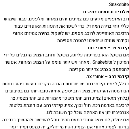
Snakebite.
שלובים והתאמת צמיגים.
רוב האופניים מגיעים עם צמיגים זהים מאחור ומלפנים. עבור שימוש
כללי זוהי ברירת המחדל. כדי לשפר את התנהגות האופניים עבור
הרכיבה האופיינית לרוכב מסוים, יש לשקול בחירת צמיגים אחורי
וקידמי שונים שיתאימו למטרה מסויימת.
קידמי צר – אחורי רחב.
אם משקל הוא בעדיפות עליונה, משקל ורוחב הצמיג מוגבלים על ידי
הסיכון ל Snakebite . מאחר ויש יותר עומס על הצמיג האחורי, אפשר
להסתפק בצמיג צר יותר מקדימה.
קידמי רחב – אחורי צר.
ככלל, לצמיג קידמי רחב יש יתרונות בהרבה מקרים. כאשר ניהוג ונוחות
הם המטרה העיקרית, צמיג רחב יספק אחיזה טובה יותר גם בסיבובים
(בלחץ מתאים) צמיג רחב יותר משכך מהמורות טוב יותר מצמיג צר.
לרכיבה באדמה רכה, חול ובוץ, צמיג קידמי רחב עם דוגמת בליטות
אגרסיבית יתן את האחיזה שכל כך חשובה לנו.
אם יחליק לנו צמיג אחורי כמעט תמיד נוכל להתיישר ולהמשיך ברכיבה.
בניגוד לצמיג אחורי אם הצמיג הקידמי יחליק, זה כמעט תמיד יגמר