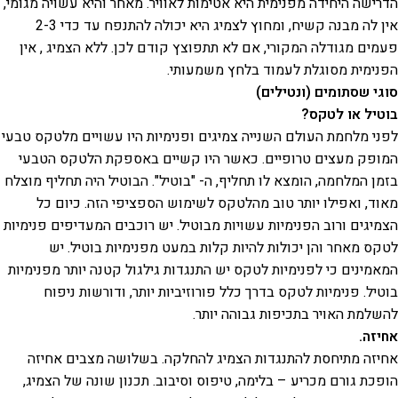
הדרישה היחידה מפנימית היא אטימות לאוויר. מאחר והיא עשויה מגומי,
אין לה מבנה קשיח, ומחוץ לצמיג היא יכולה להתנפח עד כדי 2-3
פעמים מגודלה המקורי, אם לא תתפוצץ קודם לכן. ללא הצמיג , אין
הפנימית מסוגלת לעמוד בלחץ משמעותי.
סוגי שסתומים (ונטילים)
בוטיל או לטקס?
לפני מלחמת העולם השנייה צמיגים ופנימיות היו עשויים מלטקס טבעי
המופק מעצים טרופיים. כאשר היו קשיים באספקת הלטקס הטבעי
בזמן המלחמה, הומצא לו תחליף, ה- "בוטיל". הבוטיל היה תחליף מוצלח
מאוד, ואפילו יותר טוב מהלטקס לשימוש הספציפי הזה. כיום כל
הצמיגים ורוב הפנימיות עשויות מבוטיל. יש רוכבים המעדיפים פנימיות
לטקס מאחר והן יכולות להיות קלות במעט מפנימיות בוטיל. יש
המאמינים כי לפנימיות לטקס יש התנגדות גילגול קטנה יותר מפנימיות
בוטיל. פנימיות לטקס בדרך כלל פורוזיביות יותר, ודורשות ניפוח
להשלמת האויר בתכיפות גבוהה יותר.
אחיזה.
אחיזה מתיחסת להתנגדות הצמיג להחלקה. בשלושה מצבים אחיזה
הופכת גורם מכריע – בלימה, טיפוס וסיבוב. תכנון שונה של הצמיג,