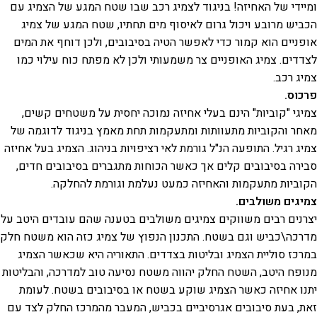
ומיידי של האחיזה! בניגוד לצמיג רכב שבו שטח המגע של הצמיג עם
הכביש מרובע ויכול גרום לאיסוף מים תחתיו, שטח המגע של צמיג
אופניים הוא קמור כדי לאפשר הטיה בסיבובים, ולכן דוחף את המים
לצדדים. צמיג האופניים צר משמעותי ולכן לא מפתח כוח עילוי כמו
צמיג רכב.
פרכוס.
צמיגי "קוביות" הינם בעלי אחיזה נמוכה יחסית על משטחים קשים,
מאחר והקוביות מתעוותות ומתעקמות תחת מאמץ בניגוד לדוגמה של
צמיג רגיל. התופעה הנ"ל גורמת לאי רציפויות בניהוג. הצמיג בעל אחיזה
סבירה בסיבובים קלים אך כאשר הכוחות מתגברים בסיבובים חדים,
הקוביות מתעקמות והאחיזה כמעט נעלמת וגורמת להחלקה.
צמיגים משולבים.
יצרנים רבים משווקים צמיגים משולבים בטענה שהם עובדים היטב על
מדרכה\כביש וגם בשטח. התכנון הנפוץ של צמיג כזה הוא משטח חלק
במרכז סוליית הצמיג ובליטות בצדדים. התאוריה היא שכאשר הצמיג
מנופח היטב, השטח החלק יהווה משטח נסיעה טוב למדרכה, והבליטות
יתנו אחיזה כאשר הצמיג שוקע בשטח או בסיבובים בשטח. לעומת
זאת, בעת סיבובים אגרסיביים בכביש, המעבר מהמרכז החלק לצד עם