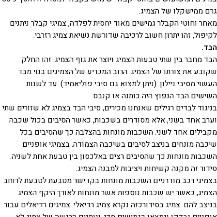
גרם ממישקלו של הצמיג.
מאחר וחוטי הקבלר גמישים מאוד יחסית לפלדה, צמיגי קבלר ניתנים
לקיפול, זהו יתרון חשוב לרכיבה שדורשת נשיאת צמיג רזרבי.
הבד.
הבד מחבר בין שתי טבעות הצמיג ויוצר את גוף הצמיג. זהו החלק
שקובע את צורתו של הצמיג. הרוב המכריע של הצמיגים בנוי מבד
העשוי מסיבי ניילון. (ניתן למצוא גם סיבי פוליאמיד). עד לשנות
השישים הבד הנפוץ היה כותנה או קנבס.
בניגוד לבדים רגילים שאנחנו מכירים, סיבי הבד בצמיג לא שזורים שתי
וערב אחד בשני, אלא מסודרים בשכבות, כאשר הסיבים בכול שכבה
מקבילים אחד לשני. השכבות מונחות בהצלבה כך שהסיבים בכל
שיכבה מונחים בניצב לסיבים בשיכבה הצמודה. בצמיגי אופניים
השכבות מונחות כך שהסיבים רצים באלכסון בין טבעת אחת לשניה.
סידור זה מקנה קשיחות ויציבות למבנה הצמיג.
בצמיגי רכב מודרניים השכבות מונחות בקו ישר מטבעת לטבעת לרוחב
הצמיג, כאשר יש שכבות נוספות אשר מונחות לאורך היקף הצמיג
בניצב להם. צמיג בסידורכזה נקרא צמיג רדיאלי. צמיגים רדיאלים עבור