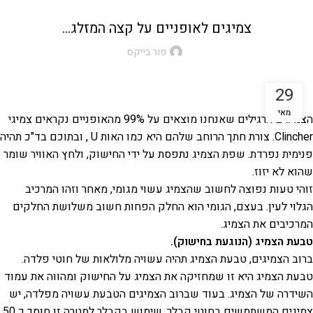
צמיגים לאופניים על קצה המזלג…
פור בייקס
29
מאי
הצמיגים הרגילים שאנחנו מוצאים על 99% מהאופניים נקראים צמיגי
Clincher. צורת חתך הרוחב שלהם היא כמו האות U , ובתוכם בד"כ תהיה
פנימית נפרדת. שפת הצמיג נתפסת על ידי החישוק, ולחץ האוויר שומר
שהוא לא יזוז.
זוהי טעות נפוצה לחשוב שהצמיג עשוי מגומי, מאחר וזהו המרכיב
הגלוי לעין. בעצם, הגומי הוא החלק הפחות חשוב משלושת החלקים
המרכיבים את הצמיג.
טבעת הצמיג (הנוגעת בחישוק).
ברוב הצמיגים, טבעת הצמיג תהיה עשויה מלולאות של חוטי פלדה.
טבעת הצמיג היא זו שמחזיקה את הצמיג על החישוק ומהווה את עמוד
השידרה של הצמיג. בעוד שברוב הצמיגים הטבעת עשויה מפלדה, יש
צמיגים המשתמשים בחוטי קבלר. שימוש בקבלר למטרה זו חוסך כ 50