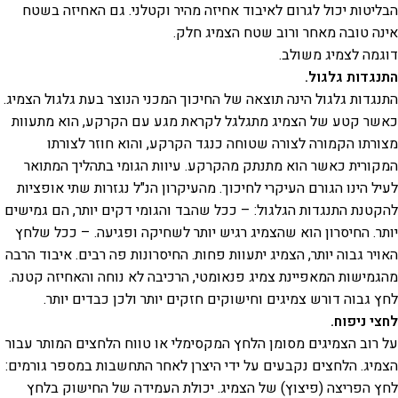
הבליטות יכול לגרום לאיבוד אחיזה מהיר וקטלני. גם האחיזה בשטח
אינה טובה מאחר ורוב שטח הצמיג חלק.
דוגמה לצמיג משולב.
התנגדות גלגול.
התנגדות גלגול הינה תוצאה של החיכוך המכני הנוצר בעת גלגול הצמיג.
כאשר קטע של הצמיג מתגלגל לקראת מגע עם הקרקע, הוא מתעוות
מצורתו הקמורה לצורה שטוחה כנגד הקרקע, והוא חוזר לצורתו
המקורית כאשר הוא מתנתק מהקרקע. עיוות הגומי בתהליך המתואר
לעיל הינו הגורם העיקרי לחיכוך. מהעיקרון הנ"ל נגזרות שתי אופציות
להקטנת התנגדות הגלגול: – ככל שהבד והגומי דקים יותר, הם גמישים
יותר. החיסרון הוא שהצמיג רגיש יותר לשחיקה ופגיעה. – ככל שלחץ
האויר גבוה יותר, הצמיג יתעוות פחות. החיסרונות פה רבים. איבוד הרבה
מהגמישות המאפיינת צמיג פנאומטי, הרכיבה לא נוחה והאחיזה קטנה.
לחץ גבוה דורש צמיגים וחישוקים חזקים יותר ולכן כבדים יותר.
לחצי ניפוח.
על רוב הצמיגים מסומן הלחץ המקסימלי או טווח הלחצים המותר עבור
הצמיג. הלחצים נקבעים על ידי היצרן לאחר התחשבות במספר גורמים:
לחץ הפריצה (פיצוץ) של הצמיג. יכולת העמידה של החישוק בלחץ