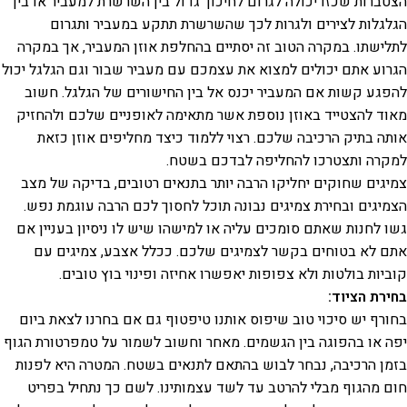
הצטברות שכזו יכולה לגרום לחיכוך גדול בין השרשרת למעביר או בין
הגלגלות לצירים ולגרות לכך שהשרשרת תתקע במעביר ותגרום
לתלישתו. במקרה הטוב זה יסתיים בהחלפת אוזן המעביר, אך במקרה
הגרוע אתם יכולים למצוא את עצמכם עם מעביר שבור וגם הגלגל יכול
להפגע קשות אם המעביר יכנס אל בין החישורים של הגלגל. חשוב
מאוד להצטייד באוזן נוספת אשר מתאימה לאופניים שלכם ולהחזיק
אותה בתיק הרכיבה שלכם. רצוי ללמוד כיצד מחליפים אוזן כזאת
למקרה ותצטרכו להחליפה לבדכם בשטח.
צמיגים שחוקים יחליקו הרבה יותר בתנאים רטובים, בדיקה של מצב
הצמיגים ובחירת צמיגים נבונה תוכל לחסוך לכם הרבה עוגמת נפש.
גשו לחנות שאתם סומכים עליה או למישהו שיש לו ניסיון בעניין אם
אתם לא בטוחים בקשר לצמיגים שלכם. ככלל אצבע, צמיגים עם
קוביות בולטות ולא צפופות יאפשרו אחיזה ופינוי בוץ טובים.
בחירת הציוד:
בחורף יש סיכוי טוב שיפוס אותנו טיפטוף גם אם בחרנו לצאת ביום
יפה או בהפוגה בין הגשמים. מאחר וחשוב לשמור על טמפרטורת הגוף
בזמן הרכיבה, נבחר לבוש בהתאם לתנאים בשטח. המטרה היא לפנות
חום מהגוף מבלי להרטב עד לשד עצמותינו. לשם כך נתחיל בפריט