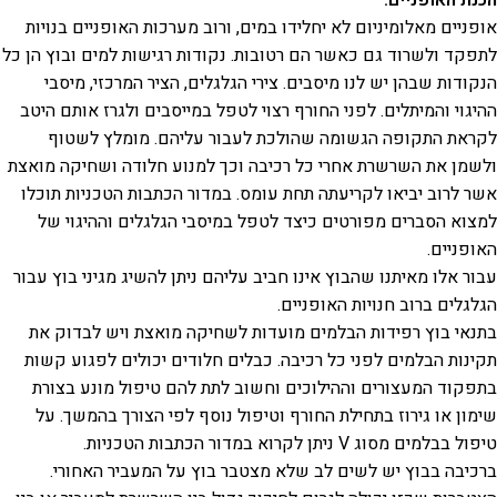
הכנת האופניים:
אופניים מאלומיניום לא יחלידו במים, ורוב מערכות האופניים בנויות
לתפקד ולשרוד גם כאשר הם רטובות. נקודות רגישות למים ובוץ הן כל
הנקודות שבהן יש לנו מיסבים. צירי הגלגלים, הציר המרכזי, מיסבי
ההיגוי והמיתלים. לפני החורף רצוי לטפל במייסבים ולגרז אותם היטב
לקראת התקופה הגשומה שהולכת לעבור עליהם. מומלץ לשטוף
ולשמן את השרשרת אחרי כל רכיבה וכך למנוע חלודה ושחיקה מואצת
אשר לרוב יביאו לקריעתה תחת עומס. במדור הכתבות הטכניות תוכלו
למצוא הסברים מפורטים כיצד לטפל במיסבי הגלגלים וההיגוי של
האופניים.
עבור אלו מאיתנו שהבוץ אינו חביב עליהם ניתן להשיג מגיני בוץ עבור
הגלגלים ברוב חנויות האופניים.
בתנאי בוץ רפידות הבלמים מועדות לשחיקה מואצת ויש לבדוק את
תקינות הבלמים לפני כל רכיבה. כבלים חלודים יכולים לפגוע קשות
בתפקוד המעצורים וההילוכים וחשוב לתת להם טיפול מונע בצורת
שימון או גירוז בתחילת החורף וטיפול נוסף לפי הצורך בהמשך. על
טיפול בבלמים מסוג V ניתן לקרוא במדור הכתבות הטכניות.
ברכיבה בבוץ יש לשים לב שלא מצטבר בוץ על המעביר האחורי.