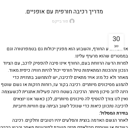
מדריך רכיבה חורפית עם אופניים.
פור בייקס
30
נוב
אז הנה הגיע החורף, והשבוע הוא מפגין יכולות גם בטמפרטורה וגם
בממטרים שהוא מרעיף עלינו.
למרות הדעה הרווחת בעם, החורף אינו סיבה להפסיק לרכב, עם הציוד
הנכון וההכנות המתאימות טיול חורפי יכול להיות חוויה כיפית מאוד.
מאחר ולא כל מזג אויר מתאים לרכיבה, יש להתחשב בתחזית כדי
להמנע מסיכונים מיותרים. רכיבה בקור עז, רוחות חזקות או גשם שוטף
הינה לרוב סיכון מיותר. הרכיבה בשטח הינה פעילות אתגרית לכשעצמה
ואין לנו צורך להוסיף לה סיכונים מיותרים, לכן כאשר אנו יוצאים
לרכיבה נתכונן כיאות כדי שנוכל לשוב הביתה עם חוויות חיוביות.
בחירת המסלול:
לאחר הגשם האדמה בוצית והסלעים יהיו רטובים וחלקים. רכיבה
בשדות או שטחים חקלאיים תהיה מועדת לפורענות מאחר והבוץ הכהה