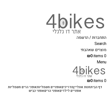
משלוחים מהירים לכל הארץ תוך 3-4 ימי עסקים.
משלוחים מהירים עם UPS תוך 3-5 ימים
התחברות / הרשמה
Search
מוצרים שאהבתי
₪
0
items
0
Menu
₪
0
items
0
דף הבית
חנות אונליין
מדריכים
אופניים חשמליות
אופני הרים חשמליות
אופניים לילדים
אופני הרים
אופני כביש
בלוג
,
מדריכים טכניים לאופניים
אופני הרים