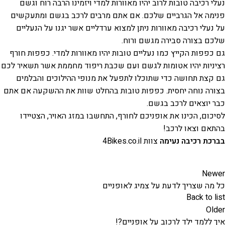
נעלי רכיבה טובות לרוב יהיו מאוורות למדי ויזמינו הרבה רוח וגשם
פנימה אל הגרביים שלכם. אם אתם מרבים לרכב בגשם ומתעקשים
על נעלי רכיבה מאוורות ניתן למצוא ערדליים אשר יגנו על הנעליים
שלכם בצורה סבירה מגשם ורוח.
גם כפפות הקייץ כמו נעליים טובות יהיו מאוורות למדי. כפפות חורף
רציניות יהיו אטומות לגשם ועם שכבת ריפוד מחממת אשר תשאיר לכם
גם קצת תחושה כדי שתוכלו לתפעל את מנופי ההילוכים והבלמים
בצורה נוחה יחסית. כפפות טובות בהחלט שוות את ההשקעה אם אתם
כבר יוצאים לרכב בגשם.
לסיכום, הכינו את אופניכם לחורף, התחשבו במזג האויר, הצטיידו
בהתאם וצאו לרכב!
בברכת רכיבה נעימה
צוות
4Bikes.co.il
Newer
כל מה שצריך לדעת על צמיג לאופניים
Back to list
Older
איך ללמד ילד לרכוב על אופניים?!