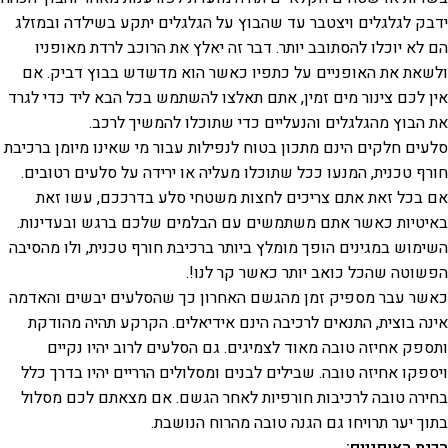
ידבק לגלגלים ויצטבר עד שהבוץ על הגלגלים יתקע בשילדה ובמזלג
הם לא יוכלו להסתובב יותר. דבר זה יאלץ את הרוכב לרדת מאופניו
ולשאת את האופניים על כתפיו כאשר הוא מדשדש בבוץ דביק. אם
אין לכם צינור מים זמין, אתם תאלצו להשתמש בכל הבא ליד כדי לגרד
את הבוץ מהגלגלים והנעליים כדי שתוכלו להמשיך לרכב.
סלעים חלקים הינם מתכון בטוח לנפילות עבור מי שאינו מיומן ברכיבת
חורף טכנית, המנעו ככל שתוכלו מעליה או ירידה על סלעים רטובים.
אם בכל זאת אתם צריכים לחצות משטחי סלע בדרככם, עשו זאת
באיטיות כאשר אתם משתמשים עם הבלמים שלכם ברגש ובעדינות.
השימוש במגינים הופך מומלץ ביותר ברכיבת חורף טכנית, ולו מהסיבה
הפשוטה שהכל כואב יותר כאשר קר לנו!.
כאשר עבר מספיק זמן מהגשם האחרון כך שהסלעים יבשים והאדמה
אינה בוצית, התנאים לרכיבה הינם אידיאלים. הקרקע תהיה מהודקת
ותספק אחיזה טובה מאוד לצמיגים. גם הסלעים לרוב יהיו נקיים
ויספקו אחיזה טובה. שבילים לבנים ומסלולים הרריים יהיו בדרך כלל
בחירה טובה לרכיבות חורפיות לאחר הגשם. אם מצאתם לכם מסלול
בתוך יער תרויחו גם הגנה טובה מהרוח הנושבת.