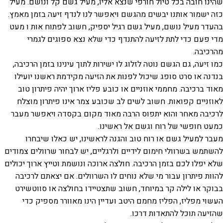
שהינו חובה בכל טיול חורפי שנצא אליו, מעיל גשם קל ונושם. מעיל
כזה ישמור אותנו יבשים מהגשם ויאפשר לנו לנדף זיעה בזמן מאמץ.
בהעדר מעיל נושם, מעיל גשם רגיל יספיק, חשוב לפתוח אות ו מעט
מדי פעם כדי לתת לזיעה להתנדף כדי שלא נצא ספוגים לגמרי
מהרכיבה.
כמו זיעה, גם הגשם נוטה לזלוג לו ישירות לתוך עינינו בזמן הרכיבה,
בנדנה או סרט סופג שיכול לפנות את הזיעה מקידמת ראשנו יועילו
מאוד ברכיבה. מחממי אוזניים או כובע פליז ארוך יהיה פיתרון טוב
לאוזניים קפואות. חשוב לשים לב שכובע צמר אינו פיתרון מוצלח
לרכיבה מאחר והוא יתפוס הרבה מאוד מקום בקסדה ויאפשר מעבר
כמעט חופשי של רוח וגשם אל ראשינו.
מעבר למעיל גשם או רוח טוב והגנה לראשינו, יש כאלו שיבחרו
להשתמש בשרוולי חימום לידיים ולרגליים, יש לבחור שרוולים צמודים
שלא יפלו לכם בזמן הרכיבה. חולצה ארוכה ונושמת וטייץ ארוך יכולים
להוות פיתרון עבור מי שלא נוחים לו השרוולים. אם יצאתם לרכיבה
בבוקר או לילה קר במיוחד, חשוב שתצטיידו בחולצה או סווטשירט
העשוי מפליז, הפליז מחמם היטב ועדיין הינו מאוורר מספיק כדי
שהזיעה תוכל להתאדות דרכו.