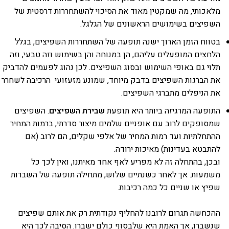
מלאכותי, מה שמקטין מאוד את הסיכוי להשתחררות דרסטית של
השפיצים בשימושים הראשונים של הגלגל.
בטווח הזמן הארוך ישנה תופעה של השתחררות השפיצים, בגלל
הלחצים המופעלים עליהם, הן במנוחה והן בשימוש וזה טבעי, וזה
תלוי גם באופי השימוש ובסוג השפיצים. לכן נהוג לפעמים להדביק
את הברגות השפיצים בדבק מיוחד, שמונע מזעזועי הרכיבה לשחרר
את הניפלים מתברגי השפיצים.
התופעה המרגיזה ביותר היא תופעת
שבירת השפיצים
. השפיצים
שמסופקים לרוב עם אופניים שלמים מיצור סדרתי, ברמות המחיר
ההתחלתיות ועד רמות המחיר של אלפי שקלים, הם לרוב (אם
להתבטא בעדינות) מאיכות ירודה.
ובכן, בהתחלה זה לא מפריע לאף אחד מאיתנו, ואין לכך כל
משמעות. אך לאחר כשנתיים שלוש, מתחילה תופעה של השברות
שפיץ או שניים כל כמה רכיבות.
ההכחשה תגרום לרובנו להחליף נקודתית רק את אותם שפיצים
שנשברו, אך האמת היא שלבסוף כולם ישברו. הסיבה לכך היא