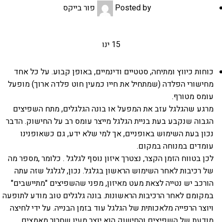
Posted by
פור בייקס
15
ינו
כוחות כיווץ ומתיחה, סטטיים ודינמיים, באופן קבוע. על כל אחד
מחישורי הפלדה (שמתחיל את חייו כמעין חוט פלדה ארוך) מופעל
עומס מטורף.
מרגע שהגלגל עזב את המפעל או בונה הגלגלים, מתח השפיצים
הגבוה שנקבע בעת בניית הגלגל מייצר עומס רב על החישוק. הדבר
נכון בעת השימוש באופניים, אך למי שלא ידע, גם כשאופנינו
עומדים במנוחה במקום.
לכן בטווח הזמן הקצר, נצטרך איזון נוסף לגלגל . כלומר ,מספר מה
של רכיבות לאחר השימוש הראשון בגלגל. נכון, לגלגל שזה עתה
הורכב יש נטייה לצאת מעט מאיזון, מפני שהשפיצים "מתיישבים"
במקומם לאחר הרכיבות הראשונות. בונה גלגלים טוב מודע לתופעה
ויוצר הרפייה מלאכותית של הגלגל עוד בזמן הבנייה. על ידי לחיצה
מודעת של השפיצים והחישוק הוא יוצר מעין שחרור מאמצים