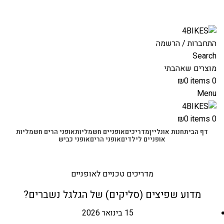
משלוחים מהירים לכל הארץ תוך 3-4 ימי עסקים.
משלוחים מהירים עם UPS תוך 3-5 ימים
התחברות / הרשמה
Search
מוצרים שאהבתי
₪
0
items
0
Menu
₪
0
items
0
דף הבית
חנות אונליין
מדריכים
אופניים חשמליות
אופני הרים חשמליות
אופניים לילדים
אופני הרים
אופני כביש
בלוג
מדריכים טכניים לאופניים
מדוע שפיצים (סליקים) של הגלגל נשברים?
15 בינואר 2026