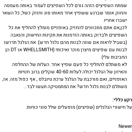
שמתח השפיצים הזהה גורם לכל השפיצים לעמוד באותה מעמסה
והחוק אומר שברגע ששפיץ אחד מאותו סוג וחוזק כשל, כל השאר
ישברו אחריו.
לכן,אם אתם מתכוונים להחזיק באופניים מומלץ להחליף את כל
השפיצים ולבדוק באותה הזדמנות את תקינות החישוק והנאבה
(בשביל לראות אם שווה לבנות מהם גלגל חדש). את הגלגל תדרשו
לבנות עם שפיצים מיצרן מוכר ואיכותי (WHELLSMITH או DT הן
החביבות עלי).
לא משתלם להחליף כל פעם שפיץ אחד. העלות של ההחלפה
והאיזון של הגלגל יכולה לעלות 40-60 שקלים ברוב חנויות
האופניים, ואם מורכבת על הגלגל ערכת טיובלס , אף כפול מזה. אז,
משתלם לבנות גלגל חדש? את המתמטיקה תעשו לבד…
רקע כללי:
על חישורי הגלגלים (שפיצים) מופעלים שלל סוגי כוחות.
Newer