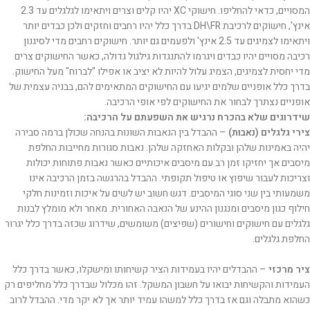
המסויים, כדאי להחליפו. חישוקי XC יהיו קלים וצרים ויתאימו לגלגלים עד 2.3
אינץ', חישוקים לרכיבת DH\FR בדרך כלל יהיו רחבים וחזקים ולכן כבדים יותר
ויתאימו לצמיגים עד 2.5 אינץ' ולפעמים גם יותר. חישוקים רחבים מדי לסיגנון
רכיבה מסויים יהיו כבדים ויגרמו להתנגדות גילגול גדולה, כאשר החישוקים צרים
מדי יחסית לצמיגים, הצמיג עלול להיות לא יציב או אפילו "לברוח" מעל החישוק.
בדרך כלל אופניים שלמים יגיעו עם החישוקים המתאימים להם, בבניה עצמית של
אופניים נצתרך לבחור את החישוקים לפי אופי הרכיבה.
שידרוגים שלא בהכרח נרגיש את השפעתם על הרכיבה:
צירי גלגלים (נאבות)
– ההבדל בין הנאבות השונות בהנחה שכולן ברמה סבירה
יהיה באמינות שלהן ובקלות האחזקה שלהן. נאבות סגורות מחייבות החלפת
מיסבים אך יחזיקו זמן רב עם מיסבים איכותיים כאשר נאבות פתוחות יכולות
וצריכות לעבור שיפוץ או טיפול תקופתי. ההבדל בהרגשה בזמן הרכיבה אינו
משמעותי בין שני סוגי המיסבים. דגש חשוב יש לשים על איכות וזמינות חלקי
חילוף כגון מיסבים ומנגנון ההינע של הנאבה האחורית. מאחר ולא מומלץ לבנות
גלגלים עם חישוקים וחישורים (שפיצים) משומשים, שידרוג שכזה בדרך כלל יגרור
החלפת גלגלים.
ציר מרכזי
– ההבדלים יהיו בעמידות הציר קשיחותו ומישקלו, כאשר בדרך כלל
העמידות והקשיחות יבואו על חשבון המשקל. זהו מכלול שבדרך כלל מחליפים רק
כשהוא מתבלה וגם אז בדרך כלל למשהו עמיד יותר אך לא יקר מדי. ההבדל לרוב