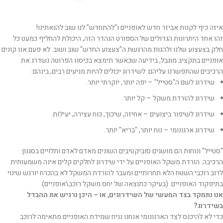
איזה כיף לקנות אביזר חדש לאופניים ו"להתחדש" לנו שוב להנאתינו!
זהו אחד היתרונות הגדולים של הספורט הנהדר הזה, היכולת להחליף כמעט כל
חלק בצעצוע שלנו ולהנות מהרגשת ה"צעצוע החדש" שוב ושוב. לא פעם אנו קונים
אופניים בתקציב מוגבל, בידיעה שכאשר תימצא בכיסנו הפרוטה נשדרג את
הרכיבים שהתפשרנו עליהם. לשידרוג יכולים להיות מניעים רבים, בינהם:
שידרוג לשם ה"סטייל" – יפה יותר, יוקרתי יותר.
שידרוג להורדת משקל – קל יותר.
שידרוג לשיפור ביצועים – אחיזה, שיכוך, כוח עצירה, יעילות.
שידרוג ארגונומי – נוח יותר, "בריא" יותר.
"סטייל" ונוחות הם מושגים סוביקטיבים השונים מאדם לאדם ותלויים בסגנון
הרכיבה. הורדת משקל האופניים על ידי שידרוג לחלקים קלים אינה משמעותית
לרוב רוכבי השטח הלא תחרותיים ומעבר להורדת המשקל לא בהכרח יורגש שינוי
בתיפקוד האופניים. (בעיקר כתוצאה של יחס משקל רוכב\אופניים)
אנו נתמקד בצד המעשי של השידרוגים, או – היכן נרגיש את ההבדל
בשידרוג?
כדי לא להיכנס לצד הארגונומי אנחנו נניח שמידת האופניים מתאימה לרוכב