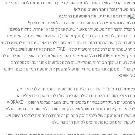
ולסיגנון הרכיבה שלו, ושהשילוב של אוכף, כידון ודוושות מותאם לרוכב הספציפי.
מה משדרגים? ויותר חשוב, מה לא!
שידרוגים שנרגיש את השפעתם ברכיבה:
בולמי זעזועים
– בולם זעזועים טוב יעשה הבדל של שמיים וארץ!
ההבדל הרבה יותר משמעותי מאשר שיטת שיכוך כזו או אחרת. כתלות בסיגנון
הרכיבה ניתן להתאים בולם טוב (קפיץ או אויר) בהנחה שהשילדה של האופניים
מיועדת לכך. עם ההתקדמות והשיפור באיכות בולמי האויר, ניתן היום למצוא בולמי
אויר שמתאימים לרכיבה אגרסיבית כולל FR\DH, למרות זאת נהוג לשים בולמי
קפיץ על אופני FR\DH בגלל המאפיינים השונים של שני סוגי השיכוך. יש לשים לב
שלשיטות שיכוך מסוימות מומלץ לשים בולם זעזועים אחורי עם "פלטפורמה
יציבה" – מנגנון אשר מאפשר דיווש יעיל ומקטין את תופעת הנידנוד בזמן דיווש –
BOBBING
בלמים
(ברקסים) – שידרוג הבלמים המשמעותי ביותר יהיה לבלמי דיסק
הידראולים טובים. האמינות ויכולת העצירה של בלמי דיסק הידראולים הם
הפרמטרים העיקריים בבחירת בלמים חדשים. מעבר מבלמי חישוק – V-BRAKE
לבלמי דיסק יגרור תוספת משקל שיש לקחת בחשבון למי שסופר גרמים. יש לציין
שהעלות והאחזקה של בלמי דיסק הינה יקרה ומורכבת יחסית לבלמי חישוק ויש
לשקול האם הם באמת נחוצים לסיגנון הרכיבה שלנו.