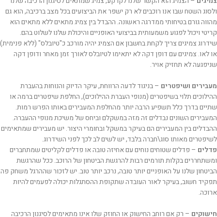
צמיגים
– הצמיג הוא הקשר שלנו לקרקע, צמיג שמתאים לסיגנון הרכיבה שלנו
ולסוג השטח שבו אנו רוכבים לא רק ישפר את הביצועים בכל מצב ברכיבה, הוא גם
מהווה גורם בטיחותי ממדרגה ראשונה. ההבדל בין צמיג מתאים ללא מתאים הוא
קריטי ויכול לפגוע משמעותית בביצועי האופניים והיכולת שלנו לשלוט בהם.
שידרוג צמיגים צריך לקחת בחשבון אם הצמיג יהיה מורכב כ"טיובלס" (ללא פנימית)
או לאו. צמיגים עם דופן דקה לא יתאימו לטיובלס לאורך זמן מאחר ודופן דקה
שניפגעה לא תחזיק אויר.
מעבירים ושיפטרים
– בניגוד לדעה הרווחת, עיקר הדיוק והנוחות בהעברת
ההילוכים תלוי בשיפטרים (מנופי העברת ההילוכים), החלפת שיפטרים ברמה או
שתיים בדרך כלל תשפיע הרבה יותר מהחלפת המעבירים באותו הפרש רמות.
המעבירים השונים נבדלים זה מזה במשקלם וביחס של משיכת מנופי ההעברה.
ההבדלים בין המעבירים הם בעיקר במשקל ובחומרי היצור. יש מעבירים שמתאימים
לשיפטרים מאותו סוג\חברה בלבד, יש לשים לב לכך לפני השידרוג.
פדלים
– פדלים שטוחים נוחים עם אחיזה טובה או פדלים לקליטים שמתחברים
ומשתחררים בקלות תורמים רבות להרגשת הביטחון של הרוכב. ככל שהרגשת
הביטחון שלנו על האופניים יותר טובה, נרכב יותר טוב. יש לזכור שההרגל משחק פה
תפקיד חשוב, בעיקר לאור העובדה שתקופת ההסתגלות יכולה לפעמים להיות
ארוכה.
חישוקים
– רק אם רוחב החישוק או החוזק שלו אינו מתאימים לסיגנון הרכיבה