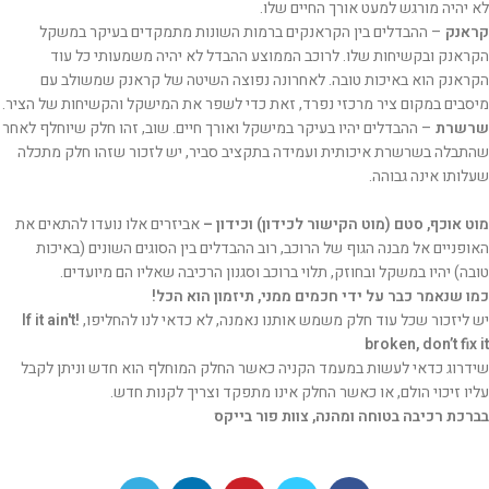
לא יהיה מורגש למעט אורך החיים שלו.
קראנק
– ההבדלים בין הקראנקים ברמות השונות מתמקדים בעיקר במשקל
הקראנק ובקשיחות שלו. לרוכב הממוצע ההבדל לא יהיה משמעותי כל עוד
הקראנק הוא באיכות טובה. לאחרונה נפוצה השיטה של קראנק שמשולב עם
מיסבים במקום ציר מרכזי נפרד, זאת כדי לשפר את המישקל והקשיחות של הציר.
שרשרת
– ההבדלים יהיו בעיקר במישקל ואורך חיים. שוב, זהו חלק שיוחלף לאחר
שהתבלה בשרשרת איכותית ועמידה בתקציב סביר, יש לזכור שזהו חלק מתכלה
שעלותו אינה גבוהה.
מוט אוכף, סטם (מוט הקישור לכידון) וכידון –
אביזרים אלו נועדו להתאים את
האופניים אל מבנה הגוף של הרוכב, רוב ההבדלים בין הסוגים השונים (באיכות
טובה) יהיו במשקל ובחוזק, תלוי ברוכב וסגנון הרכיבה שאליו הם מיועדים.
כמו שנאמר כבר על ידי חכמים ממני, תיזמון הוא הכל!
יש ליזכור שכל עוד חלק משמש אותנו נאמנה, לא כדאי לנו להחליפו,
!If it ain't
broken, don’t fix it
שידרוג כדאי לעשות במעמד הקניה כאשר החלק המוחלף הוא חדש וניתן לקבל
עליו זיכוי הולם, או כאשר החלק אינו מתפקד וצריך לקנות חדש.
בברכת רכיבה בטוחה ומהנה, צוות פור בייקס