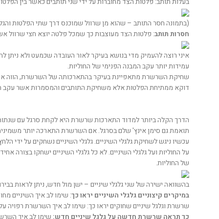
בעלות תותב: פלטות הצד מחוברות על ידי שני תותבים כאשר בין הפלט
(בתמונה חסר התותב – שהוא מן שרוול שמוכנס דרך שתי הפלטות והגל
חסרות תותב
: פלטות הצד מעוצבות כך שמכל פלטה יוצא חצי שרוול אשר 
איני רוצה להעמיק מדי בנושא בעיקר לאור העובדה שכמעט ולא ניתן להב
עמידות יותר עקב המבנה הפנימי של החוליות.
שחיקת השרשרת מתאפיינת בעיקר בהתארכותה של השרשרת, הווה אומר 
דוקא ממתיחת הפלטות אלא משחיקת התותבים והמסמרות אשר עקב השח
תואמת גם סימן אינץ' שלם בסרגל. אם השרשרת התארכה יותר משמינית אינץ' (3 מ"מ) מסימון אינץ' בסרגל, היא שחוקה י
עכשיו ניגש לשחיקת גלגלי השיניים. גלגלי השיניים נשחקים על ידי 
על החוליות ועל גלגלי השיניים. לא כל גלגלי השיניים ישחקו בצורה אח
של החוליות.
בהשוואה ישירה של שני גלגלי שיניים – ישן מול חדש, ניתן לראות בב
במיקרים קיצוניים גלגלי השיניים יראו כך
: שימו לב איך השיניים מח
שרשרת וגלגל שיניים שחוקים יראו כך: שימו לב איך השרשרת רפויה על
כך תראה שרשרת חדשה על גלגל שיניים חדש:
שימו לב איך השרשר