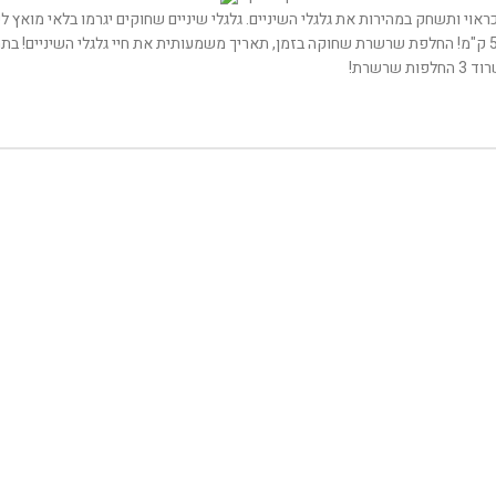
אוי ותשחק במהירות את גלגלי השיניים. גלגלי שיניים שחוקים יגרמו בלאי מואץ
לכן מומלץ לבדוק את תקינות השרשרת פעם בחודש ולפחות פעם ב 500 ק"מ! החלפת שרשרת שחוקה בזמן, תאריך משמעות