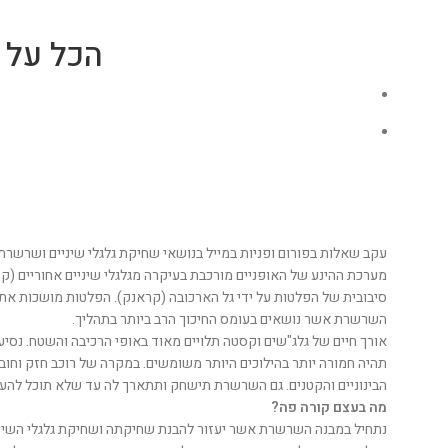
הכל על 
עקב שאלות בפורום ופניות במייל בנושאי שחיקת גלגלי שיניים ושרשרת,
מערכת ההינע של האופניים מורכבת בעיקרה מגלגלי שיניים אחוריים (ק
סיבובית של הפלטות על ידי גל הארכובה (קראנק). הפלטות מושכות את
השרשרת אשר נושאים בעומס החיכוך הרב ביותר בתהליך.
אורך חיים של גלג"שים וקסטה תלויים מאוד באופי הרכיבה והשטח. נס
תהיה חמורה יותר בהילוכים היותר משומשים. במקרה של רוכב חזק וחובב
הבינוניים והקטנים. גם השרשרת תישחק ותתארך לה עד שלא תוכל להעביר
מה בעצם קורה פה?
נתחיל במבנה השרשרת אשר יעזור להבנת שחיקתה ושחיקת גלגלי השיניי