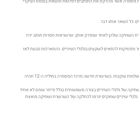
וברת מסמרה אשר מהדקת את התותבים לפלטות ונושאת בעומס העיקרי.
ם. כל השאר אותו דבר.
בצורת השחיקה שלהן לאחר שנפרק אותן. שרשראות חסרות תותב יהיו
מפסיקות להתאים לשקעים בגלגלי השיניים. ההתארכות נובעת לאו
הדרך הקלה ביותר למדוד התארכות שרשרת היא לקחת סרגל עם שנתות מידה באינצ'ים. להניח את הסרגל כך שהסימון במרכז מסמרה, ולספור 12 חוליות שלמות עוקבות. בשרשרת חדשה מרכז המסמרה בחוליה ה-12 תהיה
חיקה של גלגלי השיניים בצורה משמעותית בגלל פיזור עומס לא אחיד
טה. גלגלי שיניים שחוקים יגרמו להחלקה של השרשרת ושחיקה מואצת