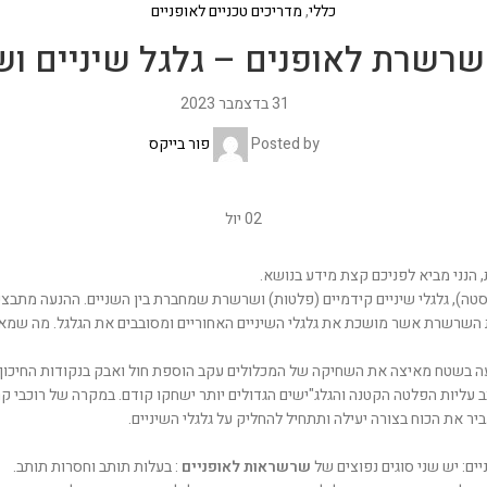
כללי
,
מדריכים טכניים לאופניים
שרשרת לאופנים – גלגל שיניים ו
31 בדצמבר 2023
Posted by
פור בייקס
02
יול
 הנני מביא לפניכם קצת מידע בנושא.
סטה), גלגלי שיניים קידמיים (פלטות) ושרשרת שמחברת בין השניים. ההנעה מתבצע
 השרשרת אשר מושכת את גלגלי השיניים האחוריים ומסובבים את הגלגל. מה שמאפ
יעה בשטח מאיצה את השחיקה של המכלולים עקב הוספת חול ואבק בנקודות החיכוך 
 עליות הפלטה הקטנה והגלג"ישים הגדולים יותר ישחקו קודם. במקרה של רוכבי קר
 את הכוח בצורה יעילה ותתחיל להחליק על גלגלי השיניים.
ם: יש שני סוגים נפוצים של
שרשראות לאופניים
: בעלות תותב וחסרות תותב.