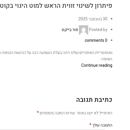
פיתרון לשינוי זווית הראש למוט היגוי בקוטר “1/8
30 בנובמבר 2025
Posted by
פור בייקס
comments
0
גאומטריית האופניים שלנו הינה בעלת השפעה רבה על הרגשת הנוחות והב
האופני...
Continue reading
כתיבת תגובה
*
האימייל לא יוצג באתר.
שדות החובה מסומנים
*
התגובה שלך