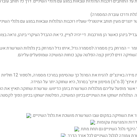
ות על התותבים רוכבות הגלגלות שבאות במגע עם גלגלי השיניים. דרך כל תותב ע
גלת ודרכו עוברת המסמרה)
יוצרים מעין תותב אינטגרלי שעליו רוכבות הגלגלות שבאות במגע עם גלגלי השיניי
דיל בינהן כאשר הן מורכבות. די יהיה לציין, כי את ההבדל העיקרי בינהן, נראה 
– המרחק בין מסמרה למסמרה גדל, איתו גדל המרחק בין גלגלות השרשרת אשר 
יקה זזים לכיוון קצה הפלטה עקב כוחות המשיכה שמופעלים עליהם.
תר על המידה.
הלחץ אשר מופעל עליהם מגלגלות השרשרת בזמן הדיווש. שרשרת שחוקה תאיץ את הש
ידה. הגלגלות ישחקו את השיניים בכיוון המשיכה, הפלטות ישחקו בכיוון הפוך לקס
ירור את השחיקה במקום שבו השרשרת מושכת את גלגל השיניים.
ודדות והמגרעות עקומות.
 היקף גלגל השיניים גם תחת מתח.
ת צמודה לגלגל השיניים לכל אורך הדרך.