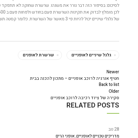
לסיכום: בסיפור הזה דבר גורר את משנהו. שרשרת שחוקה לא תתפקד כר
של גלגלי שיניים יכול להיות פי 3 מאשר של השרשרת. כלומר קסטה תשרוד 3 החלפות שרשרת!
גלגל שיניים לאופניים
שרשרת לאופנים
Newer
חטיף אנרגיה לרוכב אופניים – מתכון להכנה בבית
Back to list
Older
סקירה של ציוד רכיבה לרוכב אופניים
RELATED POSTS
28
נוב
מדריכים טכניים לאופניים
,
אופני הרים