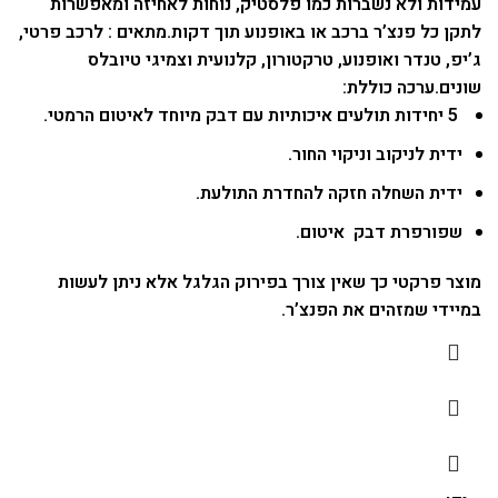
עמידות ולא נשברות כמו פלסטיק, נוחות לאחיזה ומאפשרות
לתקן כל פנצ’ר ברכב או באופנוע תוך דקות.
מתאים : לרכב פרטי,
ג’יפ, טנדר ואופנוע, טרקטורון, קלנועית וצמיגי טיובלס
שונים.
ערכה כוללת:
5 יחידות תולעים איכותיות עם דבק מיוחד לאיטום הרמטי.
ידית לניקוב וניקוי החור.
ידית השחלה חזקה להחדרת התולעת.
שפורפרת דבק איטום.
מוצר פרקטי כך שאין צורך בפירוק הגלגל אלא ניתן לעשות
במיידי שמזהים את הפנצ’ר.