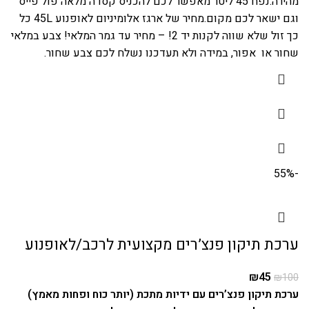
מהירה.נפח 45 ליטר מאפשר לכם להכניס קסדה מלאה פול פייס
וגם ישאר לכם מקום.מחיר של ארגז אלומיניום לאופנוע 45L כל
כך זול שלא שווה לקנות יד 2! – מחיר עד גמר המלאי! צבע במלאי
שחור או אפור, במידה ולא תעדכנו נשלח לכם צבע שחור.
-55%
ערכת תיקון פנצ’רים מקצועית לרכב/לאופנוע
₪
45
₪
100
ערכת תיקון פנצ’רים עם ידיות מתכת (יותר כוח ופחות מאמץ)