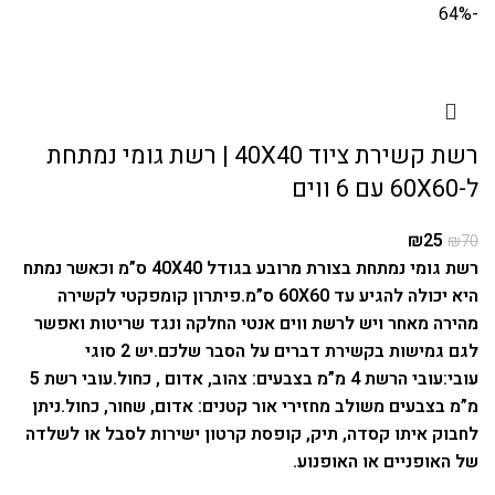
-64%
רשת קשירת ציוד 40X40 | רשת גומי נמתחת
ל-60X60 עם 6 ווים
₪
25
₪
70
רשת גומי נמתחת בצורת מרובע בגודל 40X40 ס”מ וכאשר נמתח
היא יכולה להגיע עד 60X60 ס”מ.
פיתרון קומפקטי לקשירה
מהירה מאחר ויש לרשת ווים אנטי החלקה ונגד שריטות ואפשר
לגם גמישות בקשירת דברים על הסבר שלכם.
יש 2 סוגי
עובי:
עובי הרשת 4 מ”מ בצבעים: צהוב, אדום , כחול.
עובי רשת 5
מ”מ בצבעים משולב מחזירי אור קטנים: אדום, שחור, כחול.
ניתן
לחבוק איתו קסדה, תיק, קופסת קרטון ישירות לסבל או לשלדה
של האופניים או האופנוע.