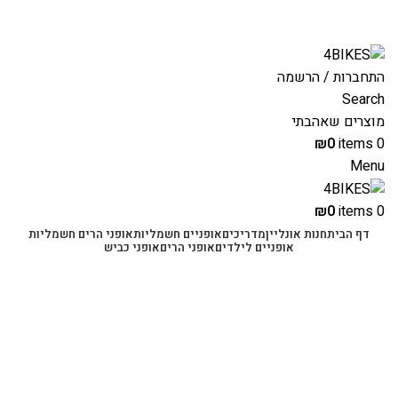
משלוחים מהירים לכל הארץ תוך 3-4 ימי עסקים.
משלוחים מהירים עם UPS תוך 3-5 ימים
התחברות / הרשמה
Search
מוצרים שאהבתי
₪
0
items
0
Menu
₪
0
items
0
דף הבית
חנות אונליין
מדריכים
אופניים חשמליות
אופני הרים חשמליות
אופניים לילדים
אופני הרים
אופני כביש
-50%
Click to enlarge