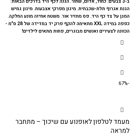
ב-3 צבעים: כחול, אדום, שחור. הגנה לכף היד בדרכים הבאות:
הגנת אגרוף תלת-שכבתית. מיגון מפרקי אצבעות.
מיגון גמיש
המגן על צד כף היד. פס מחזיר אור. משטח אחיזה מונע החלקה.
כפפה במידה XXL מתאימה להקף פרק יד במדידה של 28 ס"מ -
הכוונה לצעירים ואנשים מבוגרים, פחות מתאים לילדים!
-67%
מעמד לטלפון לאופנוע עם שיכוך – מתחבר
למראה