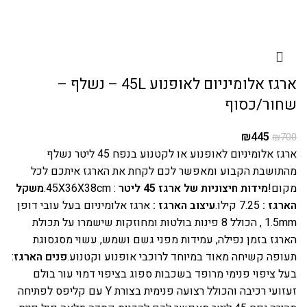
ארגז אלומיניום לאופנוע 45L – נשלף –
שחור/כסוף
₪
445
₪
700
ארגז אלומיניום לאופנוע או לקטנוע בנפח 45 ליטר נשלף
מהתושבת הקבוע ומאפשר לכם לקחת את הארגז איתכם לכל
מקום!
מידות חיצוניות של ארגז 45 ליטר
: 45X36X38cm.
משקל
הארגז :
7.25 קילו.
עיצוב הארגז :
ארגז אלומיניום בעל עובי דופן
1.5mm , הכולל 8 פינות בולטות ומחוזקות שישמרו על תכולת
הארגז בזמן נפילה, עמידות מפני גשם ושמש, עשוי מסגסוגת
תעופה קשיחה מאוד במיוחד לרוכבי אופנוע וקטנוע.
פנים הארגז
:
בעל ציפוי פנימי מרופד בשכבות ספוג בציפוי דמוי עור בולם
זעזועי רכיבה והכולל רצועה פנימית בצורת Y עם קליפס לפתיחה