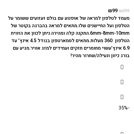
₪
99
₪
299
מעמד לטלפון למראה של אופנוע עם בולם זעזועים ששומר על
הטלפון ועל החיישנים שלו.
מתאים למראה בהברגה בקוטר של
6mm-8mm-10mm.
התקנה קלה ומהירה.
ניתן לכוון את הזווית
הטלפון 360 מעלות.
מתאים לסמארטפון בגודל 4.5 אינץ’ עד
6.9 אינץ’
עשוי מחומרים חזקים ועמידים למזג אוויר.
מגיע עם
בורג כיוון ונעילה/שחרור מהיר!
-35%