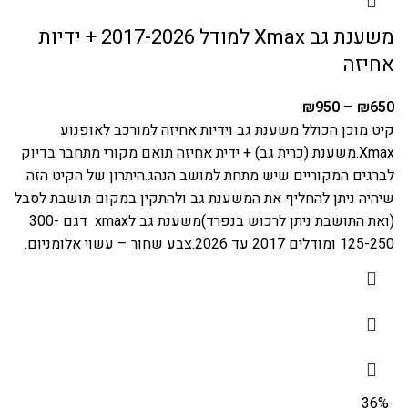
משענת גב Xmax למודל 2017-2026 + ידיות
אחיזה
₪
950
–
₪
650
קיט מוכן הכולל משענת גב וידיות אחיזה למורכב לאופנוע
Xmax.משענת (כרית גב) + ידית אחיזה תואם מקורי מתחבר בדיוק
לברגים המקוריים שיש מתחת למושב הנהג.היתרון של הקיט הזה
שיהיה ניתן להחליף את המשענת גב ולהתקין במקום תושבת לסבל
(ואת התושבת ניתן לרכוש בנפרד)משענת גב לxmax דגם 300-
125-250 ומודלים 2017 עד 2026.צבע שחור – עשוי אלומניום.
-36%