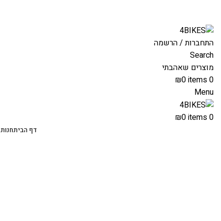
משלוחים מהירים לכל הארץ תוך 3-4 ימי עסקים.
התחברות / הרשמה
Search
מוצרים שאהבתי
₪
0
items
0
Menu
₪
0
items
0
דף הבית
חנות 
-47%
Click to enlarge