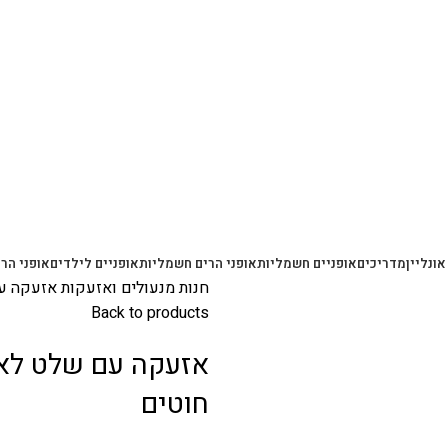
משלוחים מהירים עם UPS תוך 3-5 ימים
אונליין
מדריכים
אופניים חשמליות
אופני הרים חשמליות
אופניים לילדים
אופני הרי
חנות
מנעולים ואזעקות
אזעקה עם
Back to products
אזעקה עם שלט לאו
חוטים