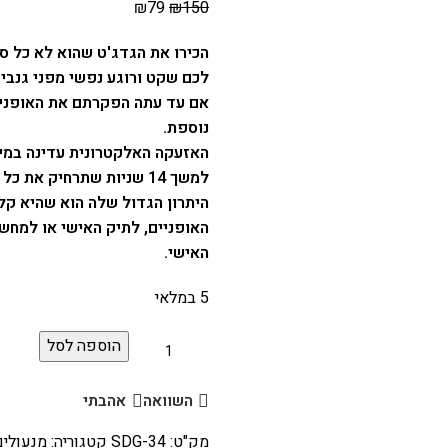
₪
79
₪
150
הכירו את הגדג'ט שהוא לא כל ס
לכם שקט ורוגע נפשי מפני גנבים
אם עד עתה הפקרתם את האופניי
נוספת.
האזעקה האלקטרונית עדינה במיו
למשך 14 שניות שתרחיק את כל מי שינסה להתקרב לאופניים.
היתרון הגדול שלה הוא שהיא קל
האופניים, לתיק האישי או למחש
האישי.
5 במלאי
הוספה לסל
השוואה
אהבתי
מק"ט:
SDG-34
קטגוריה:
מנעולים