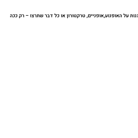
ברה הכי טובה והמקצועית שיש בתום ההגנות על האופנוע,אופניים, טרקטורון או כל דבר שתרצו – רק ככה