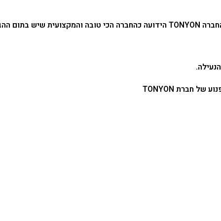
שרשרת באורך 180cm מחוסמת בעובי 12mm מורכב מחוליות של החברה TONYON הידועה כהח
נעילה.
של חברת TONYON