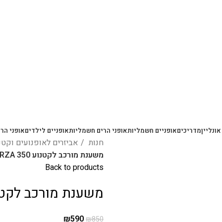
משלוחים מהירים עם UPS תוך 3-5 ימים
אונליין
מדריכים
אופניים חשמליות
אופני הרים חשמליות
אופניים לילדים
אופני הרי
חנות
אביזרים לאופנועים וקט
משענת מורכב לקטנוע ADV 350 / FORZA 350 + ידיות
Back to products
משענת מורכב לקטנוע ADV 350 / FORZA 350
₪
590
₪
850