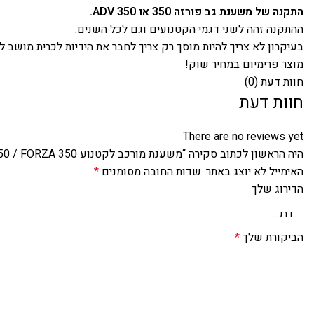
התקנה של משענת גב פורזה 350 או ADV 350.
ההתקנה זהה לשני דגמי הקטנועים וגם לכל השנים.
בעיקרון לא צריך להיות מוסך רק צריך לחבר את הידיות לכרית מושב לאחר שתחברו יש בערכה 4 ברגי הלן נוספים 
מוצר פרימיום במחיר שוק!
חוות דעת (0)
חוות דעת
There are no reviews yet
היה הראשון לכתוב סקירה “משענת מורכב לקטנוע ADV 350 / FORZA 350 + ידיות”
האימייל לא יוצג באתר.
שדות החובה מסומנים
*
הדירוג שלך
הביקורת שלך
*