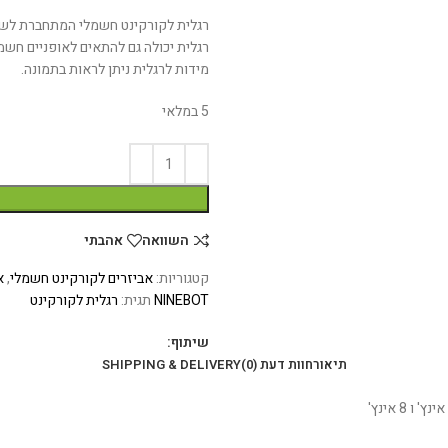
רגלית לקורקינט חשמלי המתחברת לשלדה עם 
רגלית יכולה גם להתאים לאופניים חשמליים או רגילות עם צמי
מידות לרגלית ניתן לראות בתמונה.
5 במלאי
השוואה
אהבתי
קטגוריות:
אביזרים לקורקינט חשמלי
,
א
NINEBOT
תגית:
רגלית לקורקינט
שיתוף:
תיאור
חוות דעת (0)
SHIPPING & DELIVERY