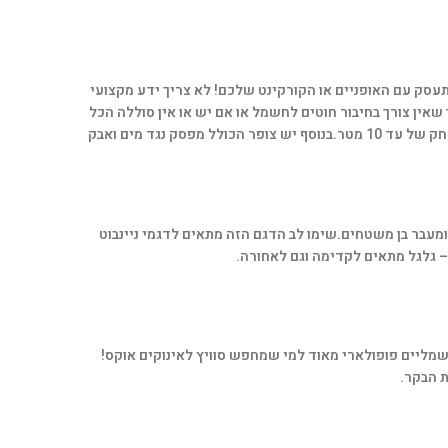
ופניים הוא יקבל צופר של רכב בעוצמה של 125db הוא יחשוב פעמיים אם להתעסק עם האופניים או הקורקינט שלכם! לא צריך ידע מקצועי
שאין צורך בחיבור חוטים לחשמל או אם יש או אין סוללה הכל
בנוסף יש צופר הכולל מפסק נגד מים ואבק
ומעבר בן משטחים.
שימו לב הדגם הזה מתאים לדגמי ניינבוט
 חשמליים פופולארי מאוד למי שמחפש סוויץ לאינוקים אוקס!