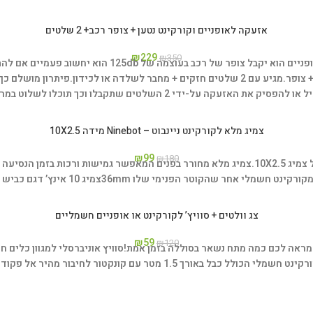
אזעקה לאופניים וקורקינט נטען + צופר רכב+ 2 שלטים
₪
229
₪
350
זה רק נראה מוצר תמים אבל אם משהו ינסה להזיז לכם את הא
מגיע עם 2 שלטים חזקים + מחבר לשלדה או לכידון.
פיתרון מושלם כך 
-ידי 2 השלטים שתקבלו וכך תוכלו לשלוט במרחק של עד 10 מטר.
שאותו תשימו בכידון ותוכלו לצפור בזמן רכיבה!
צמיג מלא לקורקינט ניינבוט – Ninebot מידה 10X2.5
₪
99
₪
180
צמיג מלא מחורר בפנים המאפשר גמישות ורכות בזמן הנסיעה 
צמיג 10 אינץ’ דגם כביש – גלגל מתאים לקדימה וגם לאחורה.
צג וולטים + סוויץ’ לקורקינט או אופניים חשמליים
₪
59
₪
120
וגם מראה לכם כמה מתח נשאר בסוללה בזמן אמת!
סוויץ אוניברסלי למגוון כלים
מלי הכולל כבל באורך 1.5 מטר עם קונקטור לחיבור מהיר אל פקודת הבקר.