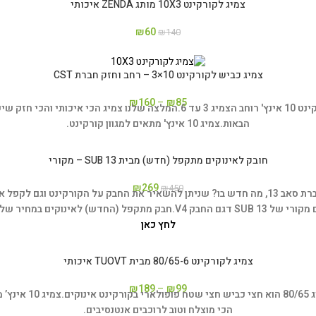
צמיג לקורקינט 10X3 מותג ZENDA איכותי
₪
60
₪
140
צמיג כביש לקורקינט 10×3 – רחב וחזק חברת CST
₪
160
–
₪
85
המלצה שלנו צמיג הכי איכותי והכי חזק שיש היום 
הבאות.
צמיג 10 אינץ' מתאים למגוון קורקינט.
חובק לאינוקים מתקפל (חדש) מבית SUB 13 – מקורי
₪
269
₪
450
חבק לקורקינט אינוקים אוקס (OX) חבק הדגם החדש של חברת סאב 13, מה חדש בו? שניתן להשאיר את 
SUB 13 דגם החבק V4.
חבק מתקפל (החדש) לאינוקים במחיר של 
לחץ כאן
צמיג לקורקינט 80/65-6 מבית TUOVT איכותי
₪
189
–
₪
99
י בקורקינט אינוקים.
צמיג 10 אינץ’ מתאים לטיובלס או עם פנימית.
הכי מוצלח וטוב לרוכבים אנטנסיבים.