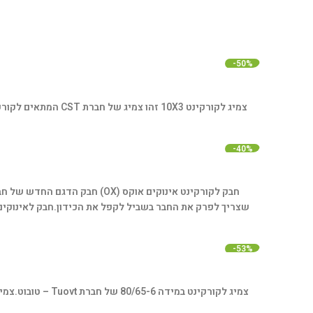
-50%
צמיג לקורקינט 10X3 זהו צמיג של חברת CST המתאים לקורקינט 10 אינץ' רוחב הצמיג 3 עד 6.
-40%
שצריך לפרק את החבר בשביל לקפל את הכידון.
חבק לאינוקים מקורי של 
-53%
צמיג לקורקינט במידה 80/65-6 של חברת Tuovt – טובוט.
צמיג 80/65 הוא חצי כביש חצי שטח פופולאר