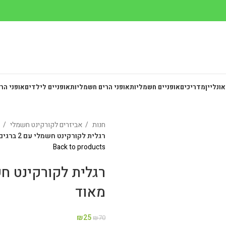
אונליין
מדריכים
אופניים חשמליות
אופני הרים חשמליות
אופניים לילדים
אופני הר
חנות
אביזרים לקורקינט חשמלי
רגלית לקורקינט חשמלי עם 2 ברגים – מחוזקת מאוד
Back to products
מאוד
₪
25
₪
70