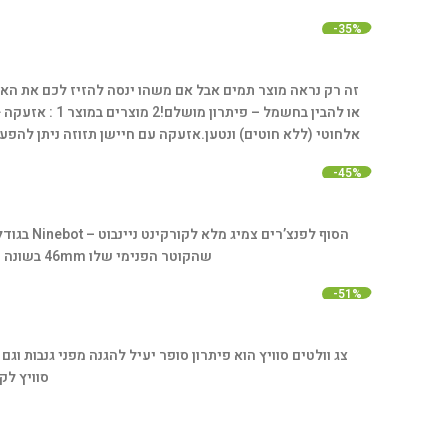
-35%
או להבין בחשמל – פיתרון מושלם!
2 מוצרים במוצר 1 : אזעקה + צופר.
אלחוטי (ללא חוטים) ונטען.
אזעקה עם חיישן תזוזה ניתן להפעיל או להפסיק את האזעקה על
-45%
הסוף לפנצ’רים צמיג מלא לקורקינט ניינבוט – Ninebot בגודל צמיג 10X2.5.
שהקוטר הפנימי שלו 46mm בשונה מקורקינט חשמלי אחר שהקוטר הפנימי שלו 36mm
-51%
צג וולטים סוויץ הוא פיתרון סופר יעיל להגנה מפני גנבות 
סוויץ לקורקינט חש