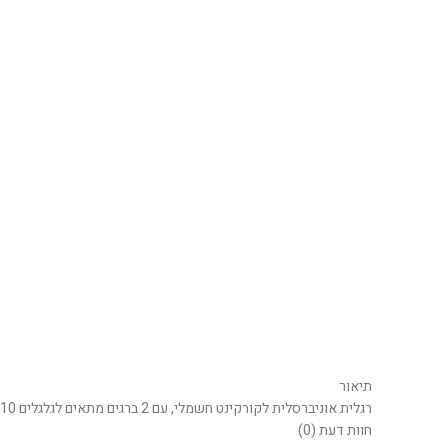
תיאור
רגלית אוניברסלית לקורקינט חשמלי, עם 2 ברגים מתאים לגלגלים 10 אינץ' ו 8 אינץ'
חוות דעת (0)