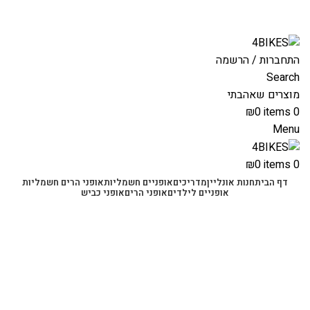
משלוחים מהירים לכל הארץ תוך 3-4 ימי עסקים.
משלוחים מהירים עם UPS תוך 3-5 ימים
התחברות / הרשמה
Search
מוצרים שאהבתי
₪
0
items
0
Menu
₪
0
items
0
דף הבית
חנות אונליין
מדריכים
אופניים חשמליות
אופני הרים חשמליות
אופניים לילדים
אופני הרים
אופני כביש
-53%
Click to enlarge