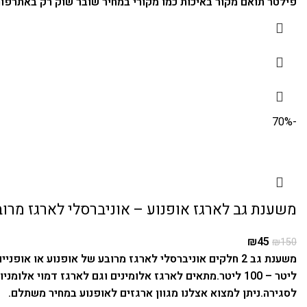
פילטר תואם מקור באיכות כמו מקורי במחיר שובר שוק רק באתרפור
-70%
משענת גב לארגז אופנוע – אוניברסלי לארגז מרו
₪
45
₪
150
משענת גב 2 חלקים אוניברסלי לארגז מרובע של אופנוע או אופניים ללא צורך בהתקנה וברגים מגיע עם דבק חזק ועמיד.
ליטר – 100 ליטר.
מתאים לארגז אלומינים וגם לארגז דמוי אלומניו
לסגירה.
ניתן למצוא אצלנו מגוון ארגזים לאופנוע במחיר משתלם.