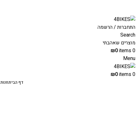
משלוחים מהירים לכל הארץ תוך 3-4 ימי עסקים.
התחברות / הרשמה
Search
מוצרים שאהבתי
₪
0
items
0
Menu
₪
0
items
0
דף הבית
חנות 
-39%
Click to enlarge