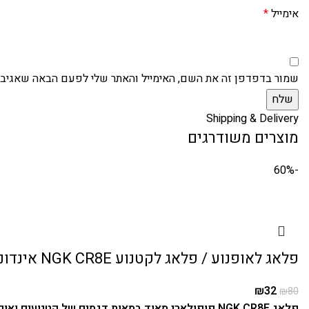
אימייל
*
שמור בדפדפן זה את השם, האימייל והאתר שלי לפעם הבאה שאגיב.
Shipping & Delivery
מוצרים משודרגים
-60%
פלאג לאופנוע / פלאג לקטנוע NGK CR8E אינדונזיה
₪
32
₪
80
פלאג NGK CR8E פופולארי מאוד במאות דגמים של קטנועים ואופנועים וטרקטורונים.