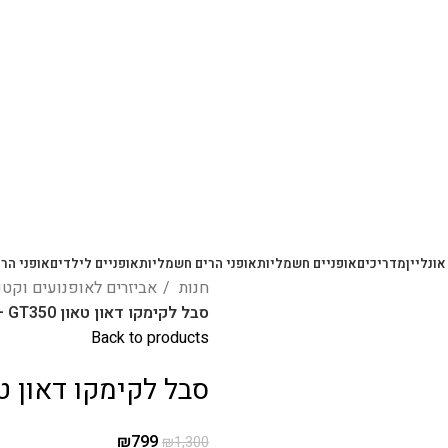
משלוחים מהירים עם UPS תוך 3-5 ימים
אונליין
מדריכים
אופניים חשמליות
אופני הרים חשמליות
אופניים לילדים
אופני הרי
חנות
אביזרים לאופנועים וקט
סבל לקימקו דאון טאון GT350 – יציקת אלומיניום
Back to products
סבל לקימקו דאון טאון GT350 – יציקת א
₪
799
₪
1,300