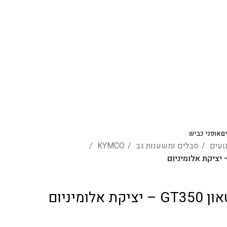
ם
אופני כביש
נועים
סבלים ומשענות גב
KYMCO
לומיניום