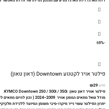
דלת הארגז.
דלת הארגז מגיע עם מנגנון נפילה של הדלת מאפשר ל
-68%
פילטר אויר לקטנוע Downtown (דאון טאון)
₪
29
₪
90
פילטר אוויר דאון טאון KYMCO Downtown 250 / 300i / 350i.
מודל שאל מתאים המסנן אוויר 2009–2024 ( נכון להיום מתאים לכל סדרת ה-Downtown המקורית והחדשה גם עד 2026).
יתרון הפילטר עשוי נייר מיקרו-סיבי משומן המיועד ללכידת חלקיקי