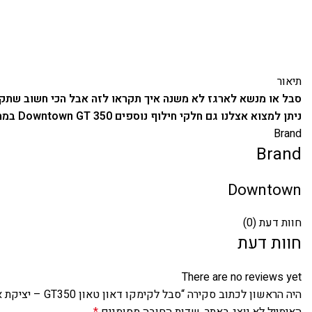
תיאור
סבל או מנשא לארגז לא משנה איך תקראו לזה אבל הכי חשוב שתקנ
ניתן למצוא אצלנו גם חלקי חילוף נוספים Downtown GT 350 במחיר בדיחה של ממש!
Brand
Brand
Downtown
חוות דעת (0)
חוות דעת
There are no reviews yet
היה הראשון לכתוב סקירה “סבל לקימקו דאון טאון GT350 – יציקת אלומיניום”
האימייל לא יוצג באתר.
שדות החובה מסומנים
*