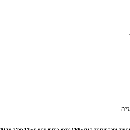
דגם CR8E נמצא בנפחי מנוע מ-125 סמ"ק עד 400 סמ"ק.