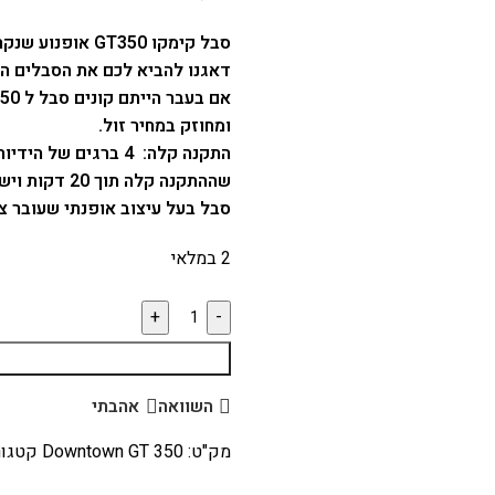
סבל קימקו GT350 אופנוע שנקרא בשם המלא שלו Kymco Downtown GT 350.
דאגנו להביא לכם את הסבלים האי
ומחוזק במחיר זול.
התקנה קלה: 4 ברגים
שההתקנה קלה תוך 20 דקות ויש לכם סבל שיכול להתאים לכל ארגז או תושבת שתחפצו.
סבל בעל עיצוב אופנתי שעובר צב
2 במלאי
השוואה
אהבתי
מק"ט:
Downtown GT 350
קטגורי