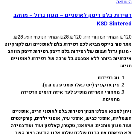
השוואה
רפידות בלם דיסק לאופניים – מגוון גדול – מוזהב
KSD Sintered
120
₪
המחיר המקורי היה: ₪120.
28
₪
המחיר הנוכחי הוא: ₪28.
אתר פור בייקס מביא לכם רפידות בלם לאופניים וגם לקורקינט
- מגוון גדול ועצום של רפידות בלם דיסק.
רפידות דיסק מוזהב
איכותיות ביותר ללא אסבסט.
כל ערכה של רפידות לאופניים
מגיע:
זוג רפידות
פין או קפיץ (יש כאלו שמגיע גם וגם).
מאחורי האריזה מופיע לעד איזה דגמים הרפידה
מתאימה.
ניתן למצוא אצלנו מגוון רפידות בלם לאופני הרים, אופניים
חשמליות, אופני כביש, אופני עיר, אופני ילדים, קורקינטים
ועוד.
מגוון מותגים: שימאנו, טקטרו, קאלפון ועוד ועוד
במידה
ולא מצאתם את הדגם שלכם שלחו אלנו הודעה בצור קשר