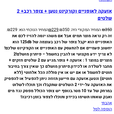
אזעקה לאופניים וקורקינט נטען + צופר רכב+ 2
שלטים
350
₪
המחיר המקורי היה: ₪350.
229
₪
המחיר הנוכחי הוא: ₪229.
זה רק נראה מוצר תמים אבל אם משהו ינסה להזיז לכם את
האופניים הוא יקבל צופר של רכב בעוצמה של 125db הוא
יחשוב פעמיים אם להתעסק עם האופניים או הקורקינט שלכם!
לא צריך ידע מקצועי או להבין בחשמל – פיתרון מושלם!
2
מוצרים במוצר 1 : אזעקה + צופר.
מגיע עם 2 שלטים חזקים +
מחבר לשלדה או לכידון.
פיתרון מושלם כך שאין צורך בחיבור
חוטים לחשמל או אם יש או אין סוללה הכל אלחוטי (ללא
חוטים) ונטען.
אזעקה עם חיישן תזוזה ניתן להפעיל או להפסיק
את האזעקה על-ידי 2 השלטים שתקבלו וכך תוכלו לשלוט
במרחק של עד 10 מטר.
בנוסף יש צופר הכולל מפסק נגד מים
ואבק שאותו תשימו בכידון ותוכלו לצפור בזמן רכיבה!
אהבתי
הוספה לסל