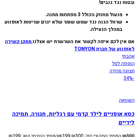
ובטוח נגד גנבים!
מנעול מחוזק הכולל 3 מפתחות מתנה.
שרוול הגנה נגד שמש שומר שלא יגרם שריטות לאופנוע
במהלך הנעילה.
אם אין לכם איפה לקשור את השרשרת יש אצלנו
מתקן קשירה
לאופנוע של חברת TONYON
אהבתי
הוספה לסל
תצוגה מהירה
-34%
השוואה
כסא אופניים לילד קדמי עם רגליות, חגורה, תמיכה
לידיים
300
₪
המחיר המקורי היה: ₪300.
199
₪
המחיר הנוכחי הוא: ₪199.