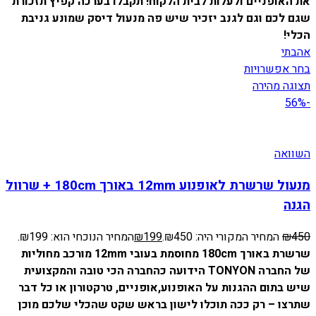
את האופניים ולעלות לבית הלקוח!
תקבלו בערכה קפיץ תזכורת
שגם לכם וגם לגנב יזכיר שיש פה מנעול דיסק שמונע גניבת
הכלי!
אהבתי
בחר אפשרויות
תצוגה מהירה
-56%
השוואה
מנעול שרשרת לאופנוע 12mm באורך 180cm + שרוול
הגנה
450
₪
המחיר המקורי היה: ₪450.
199
₪
המחיר הנוכחי הוא: ₪199.
שרשרת באורך 180cm מחוסמת בעובי 12mm מורכב מחוליות
של החברה TONYON הידועה כהחברה הכי טובה והמקצועית
שיש בתום ההגנות על האופנוע,אופניים, טרקטורון או כל דבר
שתרצו – רק ככה תוכלו לישון בראש שקט שהכלי שלכם מוכן