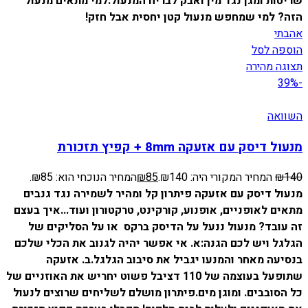
שריטות ומגן נגד מין ואבק לבריח המנעול.
למי מתאים מנעול
הזה?
למי שמחפש מנעול קטן יחסית אבל חזק!
אהבתי
הוספה לסל
תצוגה מהירה
-39%
השוואה
מנעול דיסק עם אזעקה 8mm + קפיץ תזכורת
140
₪
המחיר המקורי היה: ₪140.
85
₪
המחיר הנוכחי הוא: ₪85.
מנעול דיסק עם אזעקה פיתרון קל ומהיר לשמירה נגד גנבים
מתאים לאופניים, אופנוע, קורקינט, טרקטורון ועוד...
איך בעצם
זה עובד? מנעול ננעל על הדיסק ברקס או על הסליקים של
הגלגל ויש לכם הגנה:
א. אי אפשר יהיה לגנוב את הכלי שלכם
בנסיעה מאחר והמנעו יגביל את סיבוב הגלגל.
ב. אזעקה
שתופעל בעוצמה של 110 דציבל פשוט יחריש את האוזניים של
כל הסובבים. ומוגן מים.
פיתרון מושלם לשליחים שרוצים לנעול