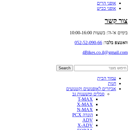
אופני הרים
אופני כביש
צור קשר
בימים א'-ה': בשעות 10:00-16:00
וואטצפ בלב
ד:
052-52-090-66
4Bikes.co.il@gmail.com
Search
עמוד הבית
חנות
אביזרים לאופנועים וקטנועים
סבלים ומשענות גב
T-MAX
X-MAX
N-MAX
הונדה PCX
ADV
X-ADV