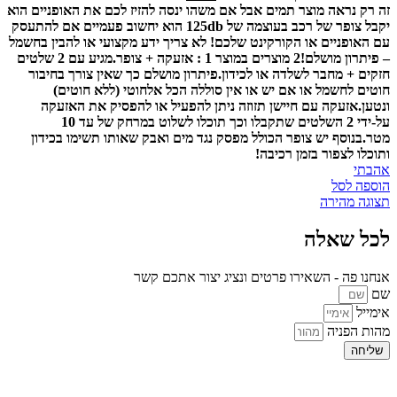
זה רק נראה מוצר תמים אבל אם משהו ינסה להזיז לכם את האופניים הוא
יקבל צופר של רכב בעוצמה של 125db הוא יחשוב פעמיים אם להתעסק
עם האופניים או הקורקינט שלכם! לא צריך ידע מקצועי או להבין בחשמל
– פיתרון מושלם!
2 מוצרים במוצר 1 : אזעקה + צופר.
מגיע עם 2 שלטים
חזקים + מחבר לשלדה או לכידון.
פיתרון מושלם כך שאין צורך בחיבור
חוטים לחשמל או אם יש או אין סוללה הכל אלחוטי (ללא חוטים)
ונטען.
אזעקה עם חיישן תזוזה ניתן להפעיל או להפסיק את האזעקה
על-ידי 2 השלטים שתקבלו וכך תוכלו לשלוט במרחק של עד 10
מטר.
בנוסף יש צופר הכולל מפסק נגד מים ואבק שאותו תשימו בכידון
ותוכלו לצפור בזמן רכיבה!
אהבתי
הוספה לסל
תצוגה מהירה
לכל שאלה
אנחנו פה - השאירו פרטים ונציג יצור אתכם קשר
שם
אימייל
מהות הפניה
שליחה