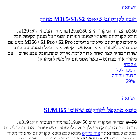
השוואה
חובק לקורקינט שיאומי M365/S1/S2 מחוזק
350
₪
המחיר המקורי היה: ₪350.
129
₪
המחיר הנוכחי הוא: ₪129.
חובק לקורקינט שיאומי שמונע רעידות ושומר על מנגנון הקיפול.
חבק
מתאים לקורקינט שיאומי בדגמים: M356 / S1 Pro / S2 Pro.
מגיע עם
סט ברגים לשחרור מהיר ומאפשר קיפול מהיר בקלות.
מגיע עם בורג
שחרור מהיר קצר ואחר ארוך לרמת אידוק שונה.
חובק צבע אדום – עם
מחזיר אור בפרונט – עשוי אלומניום קל משקל ומחוזק!
אהבתי
הוספה לסל
תצוגה מהירה
-29%
השוואה
כיסא מתקפל לקורקינט שיאומי S1/M365
450
₪
המחיר המקורי היה: ₪450.
319
₪
המחיר הנוכחי הוא: ₪319.
חווית רכיבה בקורקינט שלך יכולה להשתפר משמעותית אם תוכלו לשבת
במקום לעמוד!אתר
פור בייקס
מביא לכם כיסא לקורקינט שיאומי מקורי
המתאים לדגם S1 וגם M365.מושב כיסא לקורקינט חשמלי כולל: