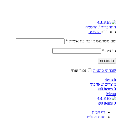
משלוחים מהירים לכל הארץ תוך 3-4 ימי עסקים.
משלוחים מהירים עם UPS תוך 3-5 ימים
התחברות / הרשמה
התחברות
הרשמה
שם משתמש או כתובת אימייל
*
סיסמה
*
התחברות
שכחתי סיסמה
זכור אותי
Search
מוצרים שאהבתי
₪
0
items
0
Menu
₪
0
items
0
דף הבית
חנות אונליין