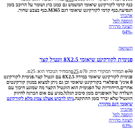
כנף קדמי לקורקינט שיאומי המשמש גם כמגן בוץ ושומר על הרוכב בזמן
הנסיעה.
כנף קדמי לקורקינט שיאומי דגם M365.
כנף בצבע שחור.
אהבתי
הוספה לסל
תצוגה מהירה
-64%
השוואה
פנימית לקורקינט שיאומי 8X2.5 וונטיל קצר
70
₪
המחיר המקורי היה: ₪70.
25
₪
המחיר הנוכחי הוא: ₪25.
פנימית לקורקינט שיאומי במידה 8X2.5 עם וונטיל קצר.
פנימית לקורקינט
8 אינץ’ פופלארי בקורקינט שיאומי וכן גם ניתן למצוא במגוון קורקינטים
אחרים.
הייחודיות של הפנימית הוא הוונטיל הקצר מה שמונע חיכוך עם
השלדה של האופניים בזמן סיבוב הגלגל.
מגיע עם אום הברגה לחיזוק
הוונטיל שלא יברר בזמן ההתקנה.
ניתן לרכוש אצלנו צמיג מלא לקורקינט
שיאומי דגם מחורר.
אהבתי
הוספה לסל
תצוגה מהירה
-63%