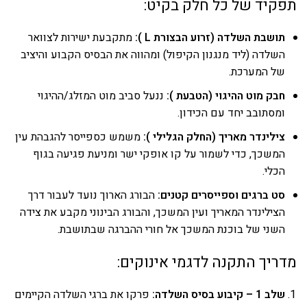
תפקיד של כל חלק בקיט:
תושבת השלדה (זרוע הבצורת L ):
מתקבעת ישירות לצוואר
השלדה (ליד מנגנון הקיפול) ומהווה את הבסיס הקבוע והיציב
של המערכת.
חבק מוט ההיגוי (הטבעת ):
ננעל סביב מוט המזלג/ההיגוי
ומסתובב יחד עם הכידון.
צילינדר מאריך (החלק הגלילי ):
משמש כספייסר להגבהת עין
המשכך, כדי לשמור על קו אופקי ישר ומניעת פגיעה בגוף
הכלי.
סט ברגים וספייסרים קטנים:
הבורג הארוך נועד לעבור דרך
הצילינדר המאריך ועין המשכך, והבורג הבינוני מקבע את צידה
השני של בוכנת המשכך אל חורי ההברגה שבתושבת.
מדריך התקנה לדגמי אינוקים:
שלב 1 – קיבוע בסיס השלדה:
פרקו את ברגי השלדה הקיימים