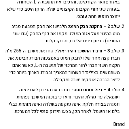
באזור צוואר הקורקינט, והרכיבו את תושבת ה-L השחורה
,בעזרת שני חורי הקיבוע הקיצוניים שלה. הדקו היטב כדי שלא
ייווצר חופש תחת עומס.
שלב 2 – התקנת חבק המוט:
הלבישו את חבק הטבעת סביב
מוט ההיגוי מעל אזור המזלג. מקמו את כנף החבק (עם שני
החורים) בכיוון פנים אליכם, והדקו קלות.
שלב 3 – חיבור המשכך ההידראולי:
קחו את משכך ה-255 מ"מ
חברו קצה אחד שלו לחבק המוט באמצעות הבורג הבינוני. את
הקצה השני חברו לחור המרכזי של תושבת ה-L, כאשר אתם
משתמשים בצילינדר השחור המאריך ובבורג הארוך ביותר כדי
לייצר הגבהה אופקית ישרה ומקבילה.
שלב 4 – כיול וטסט סטטי:
סובבו את הכידון לאט ימינה
ושמאלה עד נעילת ההיגוי. ודאו כי בוכנת המשכך נפתחת
ונסגרת בצורה חלקה, אינה נתקעת בשלדה ואינה מותחת כבלי
בלם או חשמל. לאחר מכן, בצעו הידוק סופי לכל המערכת.
Brand