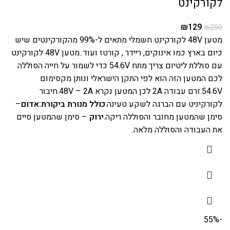
לקורקינט
₪
129
₪
250
מטען 48V לקורקינט חשמלי מתאים ל-99% מהקורקינטים שיש
כיום בארץ כמו אינוקים, ריידר , קורטז ועוד..מטען 48V לקורקינט
עם סוללת ליטיום צריך מתח 54.6V כדי לשמור על חייה הסוללה
לכם המטען הזה הוא לפי התקן הישראלי ונותן מקסימום
54.6V.זרם עבודה 2A לכן המטען נקרא 48V – 2A.חיבור
לקורקיניט עם הברגה לשקע טעינה.
כולל מנורת ביקורת:
אדום
–
סימן שהמטען מחובר והסוללה ריקה.
ירוק
– סימן שהמטען סיים
את העבודה והסוללה מלאה.
-55%