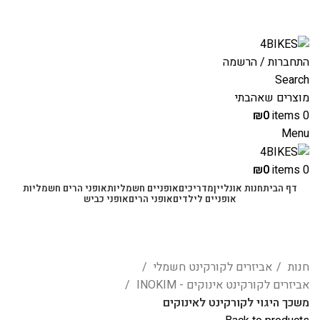
משלוחים מהירים לכל הארץ תוך 3-4 ימי עסקים.
משלוחים מהירים עם UPS תוך 3-5 ימים
התחברות / הרשמה
Search
מוצרים שאהבתי
₪
0
items
0
Menu
₪
0
items
0
דף הבית
חנות אונליין
מדריכים
אופניים חשמליות
אופני הרים חשמליות
אופניים לילדים
אופני הרים
אופני כביש
-25%
Click to enlarge
חנות
אביזרים לקורקינט חשמלי
אביזרים לקורקינט אינוקים - INOKIM
משכך היגוי לקורקינט לאינוקים