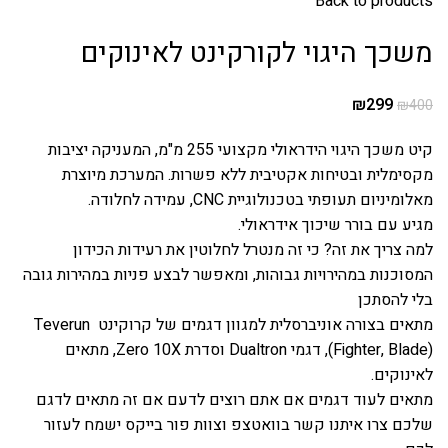
Back to products
משכך היגוי לקורקינט לאינוקים
₪
299
₪
400
קיט משכך היגוי הידראולי מקצועי 255 מ"מ, המעניקה יציבות
מקסימלית ובטיחות אקטיבית ללא פשרות. המערכת מיוצרת
מאלומיניום תעופתי בטכנולוגיית CNC, עמידה לחלודה.
מגיע עם בורר שיכוך אידראולי.
למה צריך את זה? כי זה מנטרל לחלוטין את רעידות הכידון
המסוכנות במהירויות גבוהות, ומאפשר לבצע פניות במהירות גובה
בלי להסתכן
מתאים בצורה אוניברסלית למגוון דגמים של קרוקינט Teverun
(Fighter, Blade), דגמי Dualtron וסדרת Zero 10X, מתאים
לאינוקים.
מתאים לעוד דגמים אם אתם רוצים לדעם אם זה מתאים לדגם
שלכם צרו איתנו קשר בוואטצפ וצוות פור בייקס ישמח לעזור