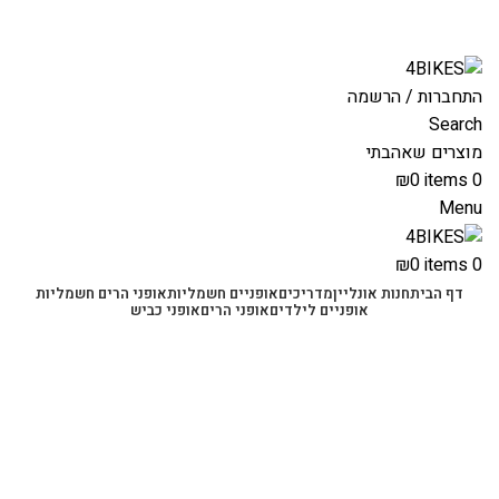
משלוחים מהירים לכל הארץ תוך 3-4 ימי עסקים.
משלוחים מהירים עם UPS תוך 3-5 ימים
התחברות / הרשמה
Search
מוצרים שאהבתי
₪
0
items
0
Menu
₪
0
items
0
דף הבית
חנות אונליין
מדריכים
אופניים חשמליות
אופני הרים חשמליות
אופניים לילדים
אופני הרים
אופני כביש
-25%
Click to enlarge