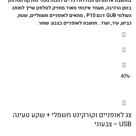
בתושבת אלומניום הכוללת רגליים להגנה מפני החלקת הטלפון
בזמן הרכיבה, מעמד איכותי מאוד.
מחזיק לטלפון שייך למותג
העולמי GUB דגם P10 , מתאים לאופניים חשמליים, שטח,
כביש, עיר, ועוד..
תושבת לאופניים בצבע: שחור.
-40%
צג לאופניים וקורקינט חשמלי + שקע טעינה
USB – צבעוני