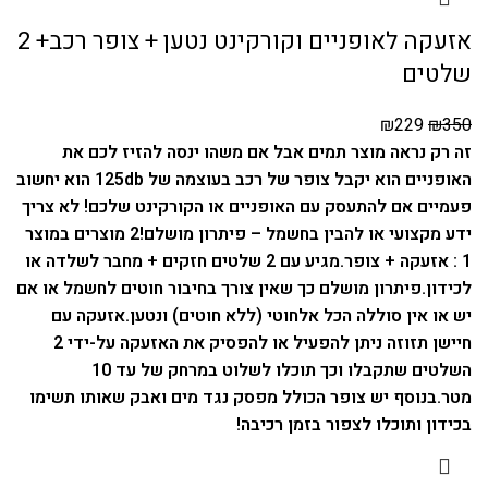
אזעקה לאופניים וקורקינט נטען + צופר רכב+ 2
שלטים
₪
229
₪
350
זה רק נראה מוצר תמים אבל אם משהו ינסה להזיז לכם את
האופניים הוא יקבל צופר של רכב בעוצמה של 125db הוא יחשוב
פעמיים אם להתעסק עם האופניים או הקורקינט שלכם! לא צריך
ידע מקצועי או להבין בחשמל – פיתרון מושלם!
2 מוצרים במוצר
1 : אזעקה + צופר.
מגיע עם 2 שלטים חזקים + מחבר לשלדה או
לכידון.
פיתרון מושלם כך שאין צורך בחיבור חוטים לחשמל או אם
יש או אין סוללה הכל אלחוטי (ללא חוטים) ונטען.
אזעקה עם
חיישן תזוזה ניתן להפעיל או להפסיק את האזעקה על-ידי 2
השלטים שתקבלו וכך תוכלו לשלוט במרחק של עד 10
מטר.
בנוסף יש צופר הכולל מפסק נגד מים ואבק שאותו תשימו
בכידון ותוכלו לצפור בזמן רכיבה!