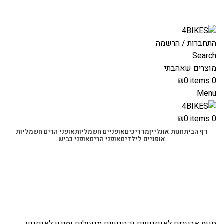
משלוחים מהירים לכל הארץ תוך 3-4 ימי עסקים.
משלוחים מהירים עם UPS תוך 3-5 ימים
התחברות / הרשמה
Search
מוצרים שאהבתי
₪
0
items
0
Menu
₪
0
items
0
דף הבית
חנות אונליין
מדריכים
אופניים חשמליות
אופני הרים חשמליות
אופניים לילדים
אופני הרים
אופני כביש
-45%
Click to enlarge
חנות
אביזרים לאופנועים וקטנועים
מנעולים ומיגון לאופנוע