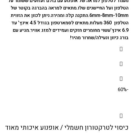
מעמד לטלפון למראה של אופנוע עם בולם זעזועים ששומר על
הטלפון ועל החיישנים שלו.
מתאים למראה בהברגה בקוטר של
6mm-8mm-10mm.
התקנה קלה ומהירה.
ניתן לכוון את הזווית
הטלפון 360 מעלות.
מתאים לסמארטפון בגודל 4.5 אינץ’ עד
6.9 אינץ’
עשוי מחומרים חזקים ועמידים למזג אוויר.
מגיע עם
בורג כיוון ונעילה/שחרור מהיר!
-60%
כיסוי לטרקטורון חשמלי / אופנוע איכותי מאוד