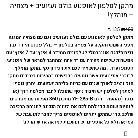
מתקן לטלפון לאופנוע בולם זעזועים + מצחיה
– מומלץ!
₪
135
₪
400
מתקן לטלפון לאופנוע עם בולם זעזועים וגם עם מצחיה המגנה
מפני השמש ומקלה על צפייה בטלפון – כולל פטנט מיוחד נגד
גניבות!
דגם אוניברסלי לטלפונים ממידה 4 אינץ’ עד 7 אינץ’ עם
אפשרות שליפה מהירה עם יד אחת ומתחבר למראה של אופנוע/
קטנוע ועוד… מה שמשאיר לכם את הכידון נקי..
מתקן מומלץ
לרוכבי אופנועים אשר נוסעים בכבישים במהירות וצריכים מתקן
חזק ויציב לאורך שנים עם כריות בלימת זעזועים.!
יתרון נוסף:
למתקן לטלפון יש חיבור נוסף שתוכלו לחבר מצלמת דרך (או
גופרו).
המעמד דגם YF-285-B מתכנן 360 מעלות עם מפרקים
לזוויות שונות כדי לתת לכם את הזווית הנכונה לתנוחת הרכיבה
שלכם.
כדי שמתקן יתאים לאופניים צריך לחבר לתושבת של
המראה ולא כל אופניים יש תושבות למראה אז שימו לב!