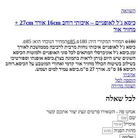
השוואה
כיסא ג'ל לאופניים – איכותי רוחב 16cm אורך 27cm +
מחזיר אור
180
₪
המחיר המקורי היה: ₪180.
85
₪
המחיר הנוכחי הוא: ₪85.
כיסא ג'ל לאופניים איכותי נוחות מרבית לרכיבה מממושכת לאורך
זמן.
כיסא ג'ל אוניברסלי המתאים לכל סוגי האופניים ולמוטות הכיסא
השונים שיש היום (ניתן לראות בתמונה בצד).
כיסא אופנתי וספורטיבי
בשילוב בשיטוח הכולל מחזיר אור קדמי ואחורי המוטבע על הכיסא.
רוחב
הכיסא 16 ס"מ. אורך 27 ס"מ.
כיסא עמיד למים ושמש.
אהבתי
הוספה לסל
תצוגה מהירה
לכל שאלה
אנחנו פה - השאירו פרטים ונציג יצור אתכם קשר
שם
אימייל
מהות הפניה
שליחה