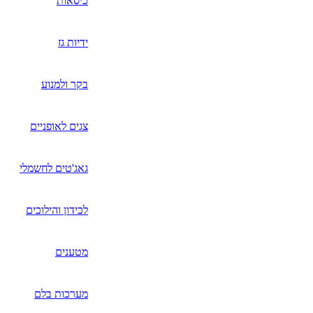
כיסאות
ידיות גז
בקר ולמנוע
צגים לאופניים
גאג'טים לחשמלי
לכידון והילוכים
מטענים
מערכות בלם