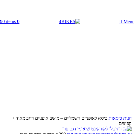
משלוחים מהירים עם UPS תוך 3-5 ימים
₪
0
items
0
Men
-50%
Click to enlarge
חנות
כיסאות
כיסא לאופניים חשמליים – מושב אופניים רחב מאוד +
קפיצים