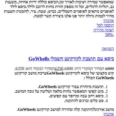
שמאפשר שמירה ויציבות לאורך זמן.
הכיסא כוללה ידיות אחיזה, משענת
גב, רגליות לרגליים, וכל זה מספק חווית נוחות לרוכב ולילד.
כיסא לילד
לאופניים מתאים לאופניים חשמליים, כביש, שטח, עיר.
להזמנות והצעות
מחיר לכמות גדולה יותר פנו אלנו ביצירת קשר למטה.
אהבתי
הוספה לסל
תצוגה מהירה
-58%
השוואה
כיסא עם תושבת לקורקינט חשמלי GoWhells
600
₪
המחיר המקורי היה: ₪600.
250
₪
המחיר הנוכחי הוא: ₪250.
קיט מקצועי של כיסא לקורקינט GoWheels
ערכת מושב קורקינט
GoWheels הכולל :
תושבת מיוחדת עבור קורקינט GoWheels.
מוט קפיצי המאפשר נוחות מלאה ושליטה על גובה המושב.
כיסא רחב עבה ומרופד עם קפיצים.
סט כלים וברגים להתקנה.
מושב אורגינל!
התקנה קלה ומהירה למושב קורקינט GoWheels.
אהבתי