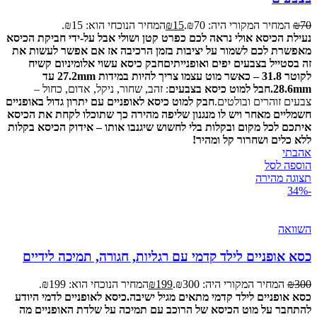
70
₪
המחיר המקורי היה: ₪70.
15
₪
המחיר הנוכחי הוא: ₪15.
נעילת הכיסא אולי נראה לכם כפרט קטן ושולי אבל על-ידי חביקת הכיסא
מאפשרת לכם לשמור על יציבות בזמן הרכיבה אז אם אפשר לעשות את
זה בסטייל בצבעים יפים ואופנייתים
חבק כיסא עשוי אלומיניום קשיח
לקוטר 31.8 – כאשר מוט עצמו צריך להיות במידות 27.2mm עד
28.6mm.
חבל למוט כיסא בצבעים
: זהב, שחור, ניקל, אדום, כחול –
צבעים זוהרים ובולטים.
חבק למוט כיסא לאופניים עם יתרון גדול באופניים
חשמליים מאחר ויש לו מנגנון שליפה מהירה כך שתוכלו לקחת את הכיסא
איתכם לכל מקום ובקלות בלי לחשוש שיגנבו אותו – אידוק הכיסא בקלות
ללא כלים ושחרור קל ומהיר!
אהבתי
הוספה לסל
תצוגה מהירה
-34%
השוואה
כסא אופניים לילד קדמי עם רגליות, חגורה, תמיכה לידיים
300
₪
המחיר המקורי היה: ₪300.
199
₪
המחיר הנוכחי הוא: ₪199.
כסא אופניים לילד קדמי מתאים מגיל ישיבה.
כיסא לאופניים לדמי היודע
להתחבר על מוט הכיסא של הרוכב עם תמיכה על שלדת האופניים מה