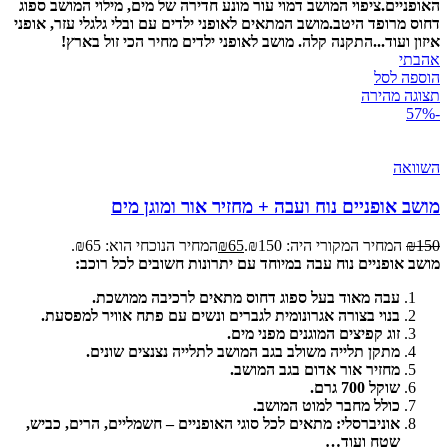
האופניים.
ציפוי המושב דמוי עור מונע חדירה של מים, מילוי המושב ספוג
דחוס מרופד היטב.
מושב המתאים לאופני ילדים עם ובלי גלגלי עזר, אופני
איזון ועוד...
התקנה קלה. מושב לאופני ילדים מחיר הכי זול בארץ!
אהבתי
הוספה לסל
תצוגה מהירה
-57%
השוואה
מושב אופניים נוח ועבה + מחזיר אור ומוגן מים
150
₪
המחיר המקורי היה: ₪150.
65
₪
המחיר הנוכחי הוא: ₪65.
מושב אופניים נוח עבה במיוחד עם יתרונות חשובים לכל רוכב:
עבה מאוד בעל ספוג דחוס מתאים לרכיבה ממושכת.
בנוי בצורה אגרונומית לגברים ונשים עם פתח אוויר למפסעת.
זוג קפיצים המוגנים מפני מים.
מתקן תלייה משולב בגב המושב לתלייה נצנצים שונים.
מחזיר אור אדום בגב המושב.
שוקל 700 גרם.
כולל מחבר למוט המושב.
אוניברסלי: מתאים לכל סוגי האופניים – חשמליים, הרים, כביש,
שטח ועוד…