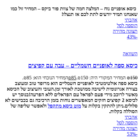
כיסא אופניים נוח – המלצה חמה של צוות פור ביקס – המחיר זול כמו
שאנחנו תמיד יודעים לתת לכם אז תנצלו!
אהבתי
הוספה לסל
תצוגה מהירה
-43%
השוואה
כיסא ספה לאופניים חשמליים – עבה עם קפיצים
150
₪
המחיר המקורי היה: ₪150.
85
₪
המחיר הנוכחי הוא: ₪85.
כיסא ספה אולטימטיבי לאופניים חשמליים הוא מרופד טוב ומעוצב
בצורה אגרונומית לישיבה ממושכת לאורך זמן.
העובי והעיצוב של הכיסא
מאשר לרוכב מידי פעם לפדאל עם הפדאלים ללא הפרעה!
בנוסך יש
לכיסא 2 קפיצים חזקים המאפשרים נוחות בזמן הרכיבה גם בכבישים לא
סלולים.
ניתן להתקין בקלות על
מוט כיסא מתקפל
ולאפשר שליפה של
הסוללה בקלות.
אהבתי
הוספה לסל
תצוגה מהירה
-53%