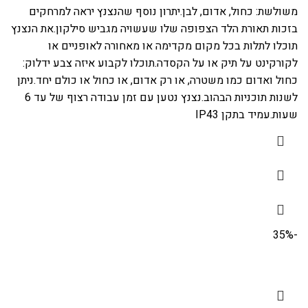
משולשת: כחול, אדום, לבן.יתרון נוסף שהנצנץ יראה למרחקים
בזכות תאורת הלד הצפופה שלו שעשויה מגביש סילקון.את הנצנץ
תוכלו לתלות בכל מקום מקדימה או מאחורה לאופניים או
לקורקינט על תיק או על הקסדה.תוכלו לקבוע איזה צבע ידלוק:
כחול ואדום כמו משטרה, או רק אדום, או כחול או כולם יחד.ניתן
לשנות תוכניות הבהוב.נצנץ נטען עם זמן עבודה רצוף של עד 6
שעות.עמיד בתקן IP43
-35%