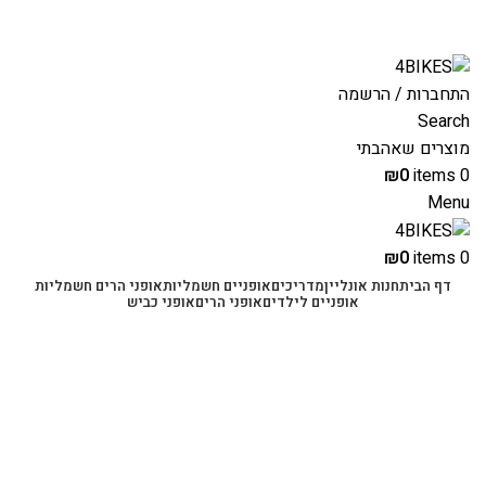
משלוחים מהירים לכל הארץ תוך 3-4 ימי עסקים.
משלוחים מהירים עם UPS תוך 3-5 ימים
התחברות / הרשמה
Search
מוצרים שאהבתי
₪
0
items
0
Menu
₪
0
items
0
דף הבית
חנות אונליין
מדריכים
אופניים חשמליות
אופני הרים חשמליות
אופניים לילדים
אופני הרים
אופני כביש
-83%
Click to enlarge