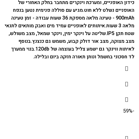
כידון האופניים, ומערכת וינקרים מתחבר בחלק האחורי של
האופניים נשלט ללא חוט.
מגיע עם סוללה פנימית נטען בנפח
900mAh - טעינה מלאה מספקת 36 שעות עבודה - זמן טעינה
מלאה 3 שעות.
איתותים לאופניים עמיד מים ואבק מותאים לתנאי
שטח תקן IP5.
שליטה על וינקר ימין, וינקר שמאל, מצב משולש,
מצב מצוקה, מצב אור דולק קבוע, משמש גם כנצנץ.
בנוסף
לאיתות ווינקר גם ישמע צליל בעוצמה של 120db.
בנוי ממערך
לד חסכוני בחשמל ונותן תאורה חזקה ביום ובלילה.
-59%