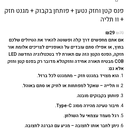
פנס קטן וחזק נטען + פותחן בקבוק + מגנט חזק
+ וו תליה
₪
29
₪
70
אם אתם מחפשים דרך קלה ופשוטה להאיר את הטיולים שלכם
בחוץ, או אפילו סתם עובדים על האופניים לצריכים אלומת אור
חזקה, הפנס הקטן הזה עם תאורת לד בטכנולוגיה החדשה LED
COB מבטיח תאורה אחידה וחזקה
לא מדובר רק בפנס קטן וחזק
אלא גם:
הוא מצויד במגנט חזק – מתמגנט לכל ברזל.
וו תלייה – שאקל למפתחות או לתיק או סתם באוהל.
פותחן בקבוקים מובנה.
חיבור טעינה מהירה מסוג Type-C.
רגל מעמד עצמאי על השולחן.
ניתן לחבר אותו לחצובה – מגיע עם הברגה לחצובה.