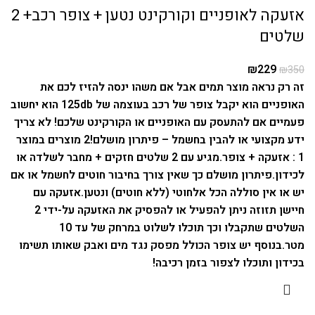
אזעקה לאופניים וקורקינט נטען + צופר רכב+ 2
שלטים
₪
229
₪
350
זה רק נראה מוצר תמים אבל אם משהו ינסה להזיז לכם את
האופניים הוא יקבל צופר של רכב בעוצמה של 125db הוא יחשוב
פעמיים אם להתעסק עם האופניים או הקורקינט שלכם! לא צריך
ידע מקצועי או להבין בחשמל – פיתרון מושלם!
2 מוצרים במוצר
1 : אזעקה + צופר.
מגיע עם 2 שלטים חזקים + מחבר לשלדה או
לכידון.
פיתרון מושלם כך שאין צורך בחיבור חוטים לחשמל או אם
יש או אין סוללה הכל אלחוטי (ללא חוטים) ונטען.
אזעקה עם
חיישן תזוזה ניתן להפעיל או להפסיק את האזעקה על-ידי 2
השלטים שתקבלו וכך תוכלו לשלוט במרחק של עד 10
מטר.
בנוסף יש צופר הכולל מפסק נגד מים ואבק שאותו תשימו
בכידון ותוכלו לצפור בזמן רכיבה!