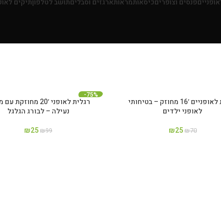
ופניים
פנסים וצופרים
כיסאות
מראות
ארגזים וסבלים
תושב לטלפון
תיקים לאופ
-75%
רגלית לאופניים 16′ מחוזק – בטיחותי
רגלית לאופני 20′ מחוזקת ע
לאופני ילדים
נעילה – לבורג הגלגל
₪
25
₪
25
₪
99
₪
70