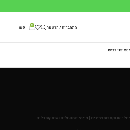
0
התחברות / הרשמה
0
₪
ים
אופני כביש
ים
לבוש וקסדות
צמיגים | פנימיות
מנעולים ואזעקות
כלים