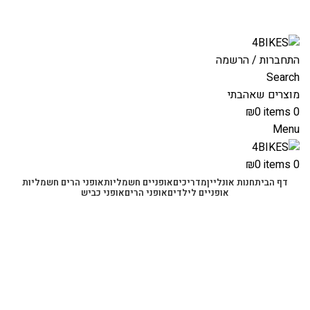
משלוחים מהירים לכל הארץ תוך 3-4 ימי עסקים.
משלוחים מהירים עם UPS תוך 3-5 ימים
התחברות / הרשמה
Search
מוצרים שאהבתי
₪
0
items
0
Menu
₪
0
items
0
דף הבית
חנות אונליין
מדריכים
אופניים חשמליות
אופני הרים חשמליות
אופניים לילדים
אופני הרים
אופני כביש
לשלדת האופניים
קטגוריות