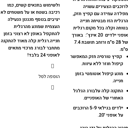
ולשימוש בתנאים קשים, כמו
לרוכבים הצעירים.
עשויה
רכיבה בשטח או על משטחים לא
מפלדה עמידה עם קפיץ חזק,
יציבים.
בנוסף מנגנון הנעילה
הרגלית הזו מבטיחה חנייה
העצמית שמונע מהרגלית
בטוחה וקלה בכל מקום.
רגלית
להתקפל באופן לא רצוני בזמן
אופני ילדים 20 אינץ’: באורך
חנייה.
רגלית קלה מאוד להתקנה
של 28 ס”מ ורוחב תושבת 7.4
מתחבר לבורג מרכזי מתאים
ס”מ.
לאופני 24 בלבד!
קפיץ טורסיה חזק המאפשר
קיפול חוזר ללא עיוות.
מונע קיפול אוטומטי בזמן
הוספה לסל
חנייה.
התקנה קלה עלבורג הגלגל
האחורי של האופניים.
ילדים בגילאי 5-9 הרוכבים
על אופני 20′.
חיבור הרגלית על ידי בורג