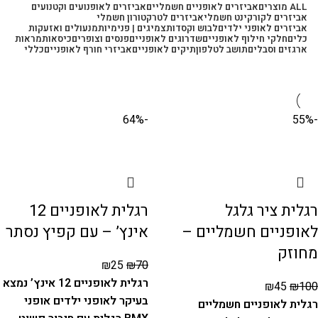
ALL
מוצרים
אביזרים לאופניים חשמליים
אביזרים לאופנועים וקטנועים
אביזרים לקורקינט חשמלי
אביזרים לטרקטורון חשמלי
אביזרים לאופני ילדים
לבוש וקסדות
צמיגים | פנימיות
מנעולים ואזעקות
כלים
חלקי חילוף לאופניים
שדרוגים לאופניים
פנסים וצופרים
כיסאות
מראות
ארגזים וסבלים
תושב לטלפון
תיקים לאופניים
אביזרי חורף לאופניים
כללי
-64%
-55%
רגלית ציר גלגל
רגלית לאופניים 12
לאופניים חשמליים –
אינץ’ – עם קפיץ נסתר
מחוזק
₪
25
₪
70
רגלית לאופניים 12 אינץ’ נמצא
₪
45
₪
100
בעיקר לאופני ילדים אופני
רגלית לאופניים חשמליים