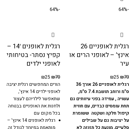
-64%
-64%
רגלית לאופניים 26
רגלית לאופנים 14′ –
אינץ’ – לאופני הרים או
קפיץ נסתר- בטיחותי
עיר
לאופני ילדים
₪
25
₪
70
₪
25
₪
70
רגלית לאופניים 26 אורך 36
הורים המחפשים רגלית יציבה
ס”מ ורוחב תושבת 7.4 ס”מ,
לאופני ילדים 14 אינץ’,
עשויה , עמידה בפני עיוותים גם
שתאפשר לילדיהם לעצור
תחת עומסים כבדים, עם חווית
ולחנות את האופניים בבטחה
קיפול חלקה ושקטה ששומרת
בכל מקום עם
על יציבות גם על שבילים
רגלית לאופנים 14 אינץ’ –
סלעיים, מונעת כל תזוזה לא
מותאמת במיוחד לגודל זה.