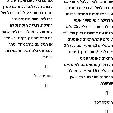
BMX.
רגלית עם חיבור פשוט
שמתחבר לציר גלגל אחורי עם
לבורג הגלגל.
הרגלית עם קפיץ
קיבוע לשלדה.
רגלית מחוזקת
נסתר בטיחותי לילדים.
הרגל של
עשוי אלומניום מחוזק. רגלית
הרגלית עשוי מגומי אנטי
הדריכה גומי קשיח אנטי
החלקה. רגלית חזקה וקלה
החלקה.
אורך הרגלית 25,ס"מ
לתפעול!
שימו לב הרגלית הזאת
מגיע עם אפשרות כיוון של עוד
גם מתאימה לקורקינט חשמלי
7 ס"מ יותר.
מתאים לאופנים
או רגיל עם בורג אחד!
ניתן
חשמליים 20 אינץ' עם גלגל 2
למצוא אצלנו רגליות במידות
או גלגל 3 חתך נמוך (פחות
שונות.
מתאים לאופני פאט
הגדולות)
מתאים גם לאופניים
חשמליים 16 אינץ'.
שימו לב
הוספה לסל
ההתקנה מתבצע בצד שאין
שרשרת.
הוספה לסל